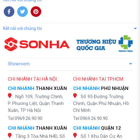
Kết nối với chúng tôi
Showroom
CHI NHÁNH TẠI HÀ NỘI :
CHI NHÁNH TẠI TP.HCM :
CHI NHÁNH
THANH XUÂN
CHI NHÁNH
PHÚ NHUẬN
Ngõ 109, Trường Chinh,
Số 95 Đường Trường
P. Phương Liệt, Quận Thanh
Chinh, Quận Phú Nhuận, Hồ
Xuân, TP Hà Nội
Chí Minh
Tel:0969.26.90.90
Tel:0969.26.90.90
CHI NHÁNH
THANH XUÂN
CHI NHÁNH
QUẬN 12
Tầng 3 Tòa Nhà N4D, Số
Số 1 Khu Dân Cư An