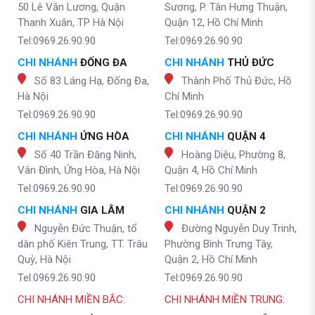
50 Lê Văn Lương, Quận
Sương, P. Tân Hưng Thuận,
Thanh Xuân, TP Hà Nội
Quận 12, Hồ Chí Minh
Tel:0969.26.90.90
Tel:0969.26.90.90
CHI NHÁNH
ĐỐNG ĐA
CHI NHÁNH
THỦ ĐỨC
Số 83 Láng Hạ, Đống Đa,
Thành Phố Thủ Đức, Hồ
Hà Nội
Chí Minh
Tel:0969.26.90.90
Tel:0969.26.90.90
CHI NHÁNH
ỨNG HÒA
CHI NHÁNH
QUẬN 4
Số 40 Trần Đăng Ninh,
Hoàng Diệu, Phường 8,
Vân Đình, Ứng Hòa, Hà Nội
Quận 4, Hồ Chí Minh
Tel:0969.26.90.90
Tel:0969.26.90.90
CHI NHÁNH
GIA LÂM
CHI NHÁNH
QUẬN 2
Nguyễn Đức Thuận, tổ
Đường Nguyễn Duy Trinh,
dân phố Kiên Trung, TT. Trâu
Phường Bình Trưng Tây,
Quỳ, Hà Nội
Quận 2, Hồ Chí Minh
Tel:0969.26.90.90
Tel:0969.26.90.90
CHI NHÁNH MIỀN BẮC:
CHI NHÁNH MIỀN TRUNG: