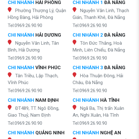
CHI NHÁNH
HẢI PHÒNG
CHI NHÁNH 1
ĐÀ NẴNG
Phường Thượng Lý, Quận
Nguyễn Văn Linh, Thạch
Hồng Bàng, Hải Phòng
Gián, Thanh Khê, Đà Nẵng
Tel:0969.26.90.90
Tel:0969.26.90.90
CHI NHÁNH
HẢI DƯƠNG
CHI NHÁNH 2
ĐÀ NẴNG
Nguyễn Văn Linh, Tân
Tôn Đức Thắng, Hoà
Bình, Hải Dương
Minh, Liên Chiểu, Đà Nẵng
Tel:0969.26.90.90
Tel:0969.26.90.90
CHI NHÁNH
VĨNH PHÚC
CHI NHÁNH 3
ĐÀ NẴNG
Tân Triều, Lập Thạch,
Hòa Thuận Đông, Hải
Vĩnh Phúc
Châu, Đà Nẵng
Tel:0969.26.90.90
Tel:0969.26.90.90
CHI NHÁNH
NAM ĐỊNH
CHI NHÁNH
HÀ TĨNH
ĐT489, TT. Ngô Đồng,
Ngã Ba, Thị trấn Xuân
Giao Thuỷ, Nam Định
An, Nghi Xuân, Hà Tĩnh
Tel:0969.26.90.90
Tel:0969.26.90.90
CHI NHÁNH
QUẢNG NINH
CHI NHÁNH
NGHỆ AN