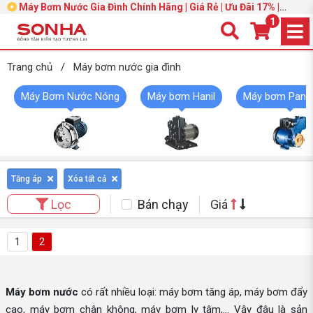
Máy Bơm Nước Gia Đình Chính Hãng | Giá Rẻ | Ưu Đãi 17% |
Trang 3
1
Trang chủ
/
Máy bơm nước gia đình
Máy Bơm Nước Nóng
Máy bơm Hanil
Máy bơm Pana
Tăng áp
Xóa tất cả
Bán chạy
Giá
Lọc
1
2
Máy bơm nước
có rất nhiều loại: máy bơm tăng áp, máy bơm đẩy
cao, máy bơm chân không, máy bơm ly tâm,... Vậy đâu là sản