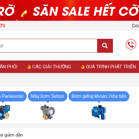
Góc
17%
ÂN PHỐI
CÁC GIẢI THƯỞNG
QUÁ TRÌNH PHÁT TRIỂN
 Panasonic
Máy bơm Selton
Bơm giếng khoan, Hỏa tiễn
á giảm dần