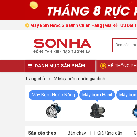
Máy Bơm Nước Gia Đình Chính Hãng | Giá Rẻ | Ưu Đãi 
DANH MỤC SẢN PHẨM
HỆ THỐNG PH
Trang chủ
/
2
Máy bơm nước gia đình
Máy Bơm Nước Nóng
Máy bơm Hanil
Máy bơm
Sắp xếp theo
Bán chạy
Giá tăng dần
Gi