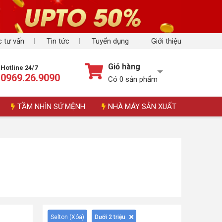
 tư vấn
Tin tức
Tuyển dụng
Giới thiệu
Giỏ hàng
Hotline 24/7
0969.26.9090
Có
0
sản phẩm
TẦM NHÌN SỨ MỆNH
NHÀ MÁY SẢN XUẤT
Selton (
Xóa
)
Dưới 2 triệu