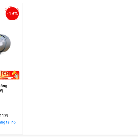
-19%
hông
W)
1179
ng tại nội