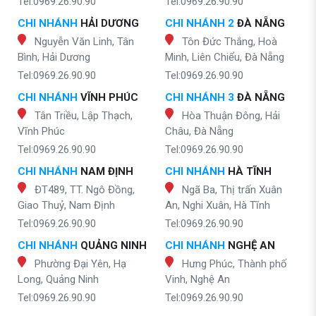
Tel:0969.26.90.90
Tel:0969.26.90.90
CHI NHÁNH
HẢI DƯƠNG
CHI NHÁNH 2
ĐÀ NẴNG
Nguyễn Văn Linh, Tân
Tôn Đức Thắng, Hoà
Bình, Hải Dương
Minh, Liên Chiểu, Đà Nẵng
Tel:0969.26.90.90
Tel:0969.26.90.90
CHI NHÁNH
VĨNH PHÚC
CHI NHÁNH 3
ĐÀ NẴNG
Tân Triều, Lập Thạch,
Hòa Thuận Đông, Hải
Vĩnh Phúc
Châu, Đà Nẵng
Tel:0969.26.90.90
Tel:0969.26.90.90
CHI NHÁNH
NAM ĐỊNH
CHI NHÁNH
HÀ TĨNH
ĐT489, TT. Ngô Đồng,
Ngã Ba, Thị trấn Xuân
Giao Thuỷ, Nam Định
An, Nghi Xuân, Hà Tĩnh
Tel:0969.26.90.90
Tel:0969.26.90.90
CHI NHÁNH
QUẢNG NINH
CHI NHÁNH
NGHỆ AN
Phường Đại Yên, Hạ
Hưng Phúc, Thành phố
Long, Quảng Ninh
Vinh, Nghệ An
Tel:0969.26.90.90
Tel:0969.26.90.90