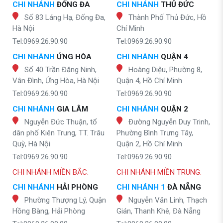
CHI NHÁNH
ĐỐNG ĐA
CHI NHÁNH
THỦ ĐỨC
Số 83 Láng Hạ, Đống Đa,
Thành Phố Thủ Đức, Hồ
Hà Nội
Chí Minh
Tel:0969.26.90.90
Tel:0969.26.90.90
CHI NHÁNH
ỨNG HÒA
CHI NHÁNH
QUẬN 4
Số 40 Trần Đăng Ninh,
Hoàng Diệu, Phường 8,
Vân Đình, Ứng Hòa, Hà Nội
Quận 4, Hồ Chí Minh
Tel:0969.26.90.90
Tel:0969.26.90.90
CHI NHÁNH
GIA LÂM
CHI NHÁNH
QUẬN 2
Nguyễn Đức Thuận, tổ
Đường Nguyễn Duy Trinh,
dân phố Kiên Trung, TT. Trâu
Phường Bình Trưng Tây,
Quỳ, Hà Nội
Quận 2, Hồ Chí Minh
Tel:0969.26.90.90
Tel:0969.26.90.90
CHI NHÁNH MIỀN BẮC:
CHI NHÁNH MIỀN TRUNG:
CHI NHÁNH
HẢI PHÒNG
CHI NHÁNH 1
ĐÀ NẴNG
Phường Thượng Lý, Quận
Nguyễn Văn Linh, Thạch
Hồng Bàng, Hải Phòng
Gián, Thanh Khê, Đà Nẵng