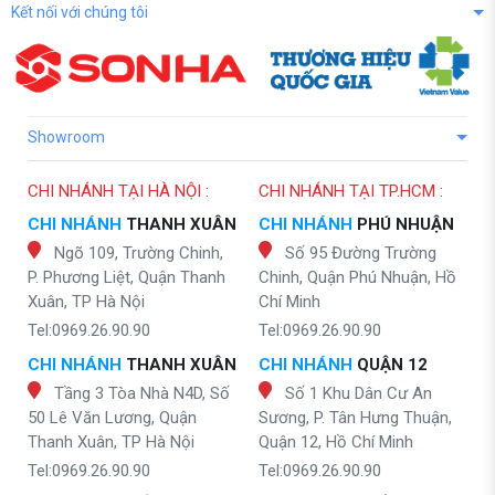
Kết nối với chúng tôi
Showroom
CHI NHÁNH TẠI HÀ NỘI :
CHI NHÁNH TẠI TP.HCM :
CHI NHÁNH
THANH XUÂN
CHI NHÁNH
PHÚ NHUẬN
Ngõ 109, Trường Chinh,
Số 95 Đường Trường
P. Phương Liệt, Quận Thanh
Chinh, Quận Phú Nhuận, Hồ
Xuân, TP Hà Nội
Chí Minh
Tel:0969.26.90.90
Tel:0969.26.90.90
CHI NHÁNH
THANH XUÂN
CHI NHÁNH
QUẬN 12
Tầng 3 Tòa Nhà N4D, Số
Số 1 Khu Dân Cư An
50 Lê Văn Lương, Quận
Sương, P. Tân Hưng Thuận,
Thanh Xuân, TP Hà Nội
Quận 12, Hồ Chí Minh
Tel:0969.26.90.90
Tel:0969.26.90.90