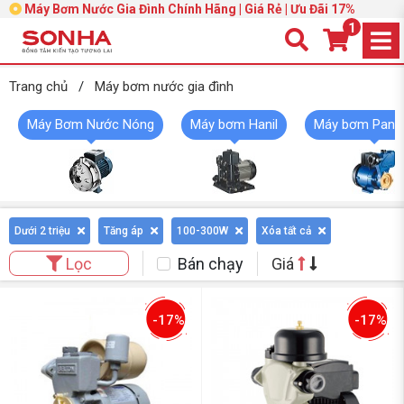
Máy Bơm Nước Gia Đình Chính Hãng | Giá Rẻ | Ưu Đãi 17%
1
Trang chủ
/
Máy bơm nước gia đình
Máy Bơm Nước Nóng
Máy bơm Hanil
Máy bơm Pana
Dưới 2 triệu
Tăng áp
100-300W
Xóa tất cả
Bán chạy
Giá
Lọc
-17%
-17%