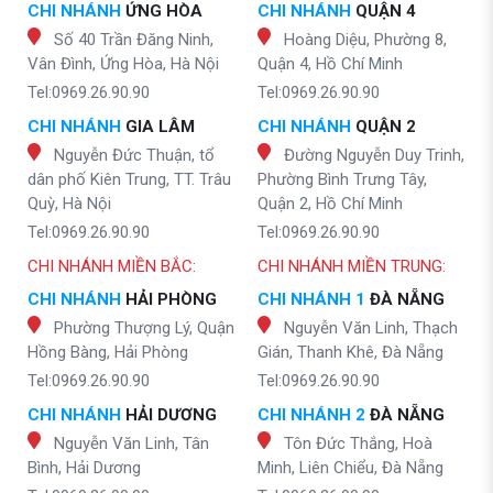
CHI NHÁNH
ỨNG HÒA
CHI NHÁNH
QUẬN 4
Số 40 Trần Đăng Ninh,
Hoàng Diệu, Phường 8,
Vân Đình, Ứng Hòa, Hà Nội
Quận 4, Hồ Chí Minh
Tel:0969.26.90.90
Tel:0969.26.90.90
CHI NHÁNH
GIA LÂM
CHI NHÁNH
QUẬN 2
Nguyễn Đức Thuận, tổ
Đường Nguyễn Duy Trinh,
dân phố Kiên Trung, TT. Trâu
Phường Bình Trưng Tây,
Quỳ, Hà Nội
Quận 2, Hồ Chí Minh
Tel:0969.26.90.90
Tel:0969.26.90.90
CHI NHÁNH MIỀN BẮC:
CHI NHÁNH MIỀN TRUNG:
CHI NHÁNH
HẢI PHÒNG
CHI NHÁNH 1
ĐÀ NẴNG
Phường Thượng Lý, Quận
Nguyễn Văn Linh, Thạch
Hồng Bàng, Hải Phòng
Gián, Thanh Khê, Đà Nẵng
Tel:0969.26.90.90
Tel:0969.26.90.90
CHI NHÁNH
HẢI DƯƠNG
CHI NHÁNH 2
ĐÀ NẴNG
Nguyễn Văn Linh, Tân
Tôn Đức Thắng, Hoà
Bình, Hải Dương
Minh, Liên Chiểu, Đà Nẵng