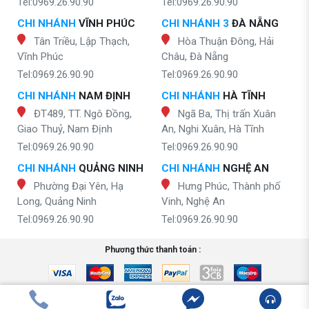
Tel:0969.26.90.90
Tel:0969.26.90.90
CHI NHÁNH
VĨNH PHÚC
CHI NHÁNH 3
ĐÀ NẴNG
Tân Triều, Lập Thạch,
Hòa Thuận Đông, Hải
Vĩnh Phúc
Châu, Đà Nẵng
Tel:0969.26.90.90
Tel:0969.26.90.90
CHI NHÁNH
NAM ĐỊNH
CHI NHÁNH
HÀ TĨNH
ĐT489, TT. Ngô Đồng,
Ngã Ba, Thị trấn Xuân
Giao Thuỷ, Nam Định
An, Nghi Xuân, Hà Tĩnh
Tel:0969.26.90.90
Tel:0969.26.90.90
CHI NHÁNH
QUẢNG NINH
CHI NHÁNH
NGHỆ AN
Phường Đại Yên, Hạ
Hưng Phúc, Thành phố
Long, Quảng Ninh
Vinh, Nghệ An
Tel:0969.26.90.90
Tel:0969.26.90.90
Phương thức thanh toán :