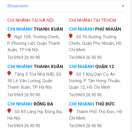
Showroom
CHI NHÁNH TẠI HÀ NỘI :
CHI NHÁNH TẠI TP.HCM :
CHI NHÁNH
THANH XUÂN
CHI NHÁNH
PHÚ NHUẬN
Ngõ 109, Trường Chinh,
Số 95 Đường Trường
P. Phương Liệt, Quận Thanh
Chinh, Quận Phú Nhuận, Hồ
Xuân, TP Hà Nội
Chí Minh
Tel:0969.26.90.90
Tel:0969.26.90.90
CHI NHÁNH
THANH XUÂN
CHI NHÁNH
QUẬN 12
Tầng 3 Tòa Nhà N4D, Số
Số 1 Khu Dân Cư An
50 Lê Văn Lương, Quận
Sương, P. Tân Hưng Thuận,
Thanh Xuân, TP Hà Nội
Quận 12, Hồ Chí Minh
Tel:0969.26.90.90
Tel:0969.26.90.90
CHI NHÁNH
ĐỐNG ĐA
CHI NHÁNH
THỦ ĐỨC
Số 83 Láng Hạ, Đống Đa,
Thành Phố Thủ Đức, Hồ
Hà Nội
Chí Minh
Tel:0969.26.90.90
Tel:0969.26.90.90