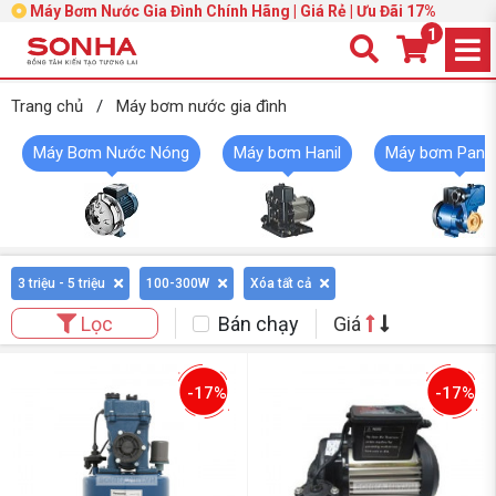
Máy Bơm Nước Gia Đình Chính Hãng | Giá Rẻ | Ưu Đãi 17%
1
Trang chủ
/
Máy bơm nước gia đình
Máy Bơm Nước Nóng
Máy bơm Hanil
Máy bơm Pana
3 triệu - 5 triệu
100-300W
Xóa tất cả
Bán chạy
Giá
Lọc
-17%
-17%