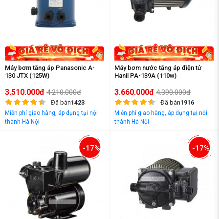
Máy bơm tăng áp Panasonic A-
Máy bơm nước tăng áp điện tử
130 JTX (125W)
Hanil PA-139A (110w)
3.510.000đ
3.660.000đ
4.210.000đ
4.390.000đ
Đã bán
1423
Đã bán
1916
Miễn phí giao hàng, áp dụng tại nội
Miễn phí giao hàng, áp dụng tại nội
thành Hà Nội
thành Hà Nội
-17%
-17%