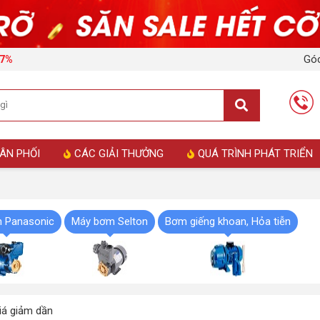
Góc
17%
ÂN PHỐI
CÁC GIẢI THƯỞNG
QUÁ TRÌNH PHÁT TRIỂN
 Panasonic
Máy bơm Selton
Bơm giếng khoan, Hỏa tiễn
á giảm dần