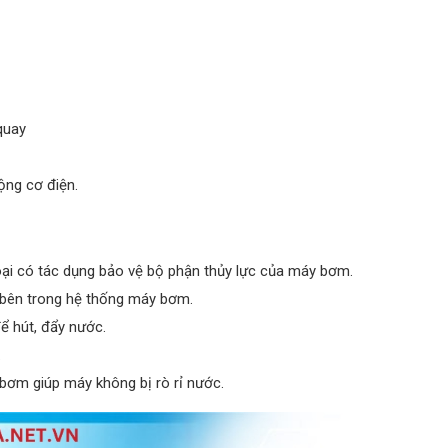
quay
ộng cơ điện.
oại có tác dụng bảo vệ bộ phận thủy lực của máy bơm.
bên trong hệ thống máy bơm.
 hút, đẩy nước.
.
y bơm giúp máy không bị rò rỉ nước.