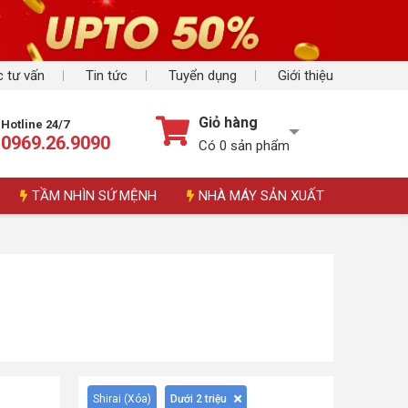
 tư vấn
Tin tức
Tuyển dụng
Giới thiệu
Giỏ hàng
Hotline 24/7
0969.26.9090
Có
0
sản phẩm
TẦM NHÌN SỨ MỆNH
NHÀ MÁY SẢN XUẤT
Shirai (
Xóa
)
Dưới 2 triệu