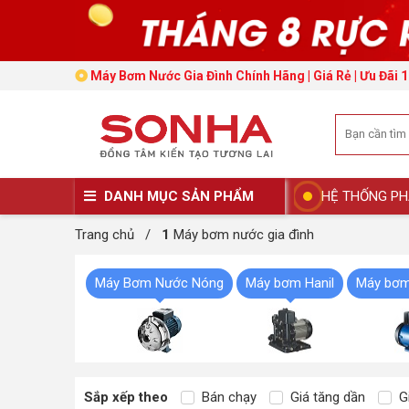
Máy Bơm Nước Gia Đình Chính Hãng | Giá Rẻ | Ưu Đãi 
DANH MỤC SẢN PHẨM
HỆ THỐNG PH
Trang chủ
/
1
Máy bơm nước gia đình
Máy Bơm Nước Nóng
Máy bơm Hanil
Máy bơm
Sắp xếp theo
Bán chạy
Giá tăng dần
Gi