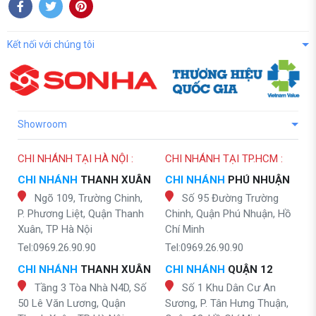
Kết nối với chúng tôi
Showroom
CHI NHÁNH TẠI HÀ NỘI :
CHI NHÁNH TẠI TP.HCM :
CHI NHÁNH
THANH XUÂN
CHI NHÁNH
PHÚ NHUẬN
Ngõ 109, Trường Chinh,
Số 95 Đường Trường
P. Phương Liệt, Quận Thanh
Chinh, Quận Phú Nhuận, Hồ
Xuân, TP Hà Nội
Chí Minh
Tel:0969.26.90.90
Tel:0969.26.90.90
CHI NHÁNH
THANH XUÂN
CHI NHÁNH
QUẬN 12
Tầng 3 Tòa Nhà N4D, Số
Số 1 Khu Dân Cư An
50 Lê Văn Lương, Quận
Sương, P. Tân Hưng Thuận,