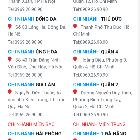
Thanh Xuân, TP Hà Nội
Quận 12, Hồ Chí Minh
Tel:0969.26.90.90
Tel:0969.26.90.90
CHI NHÁNH
ĐỐNG ĐA
CHI NHÁNH
THỦ ĐỨC
Số 83 Láng Hạ, Đống Đa,
Thành Phố Thủ Đức, Hồ
Hà Nội
Chí Minh
Tel:0969.26.90.90
Tel:0969.26.90.90
CHI NHÁNH
ỨNG HÒA
CHI NHÁNH
QUẬN 4
Số 40 Trần Đăng Ninh,
Hoàng Diệu, Phường 8,
Vân Đình, Ứng Hòa, Hà Nội
Quận 4, Hồ Chí Minh
Tel:0969.26.90.90
Tel:0969.26.90.90
CHI NHÁNH
GIA LÂM
CHI NHÁNH
QUẬN 2
Nguyễn Đức Thuận, tổ
Đường Nguyễn Duy Trinh,
dân phố Kiên Trung, TT. Trâu
Phường Bình Trưng Tây,
Quỳ, Hà Nội
Quận 2, Hồ Chí Minh
Tel:0969.26.90.90
Tel:0969.26.90.90
CHI NHÁNH MIỀN BẮC:
CHI NHÁNH MIỀN TRUNG:
CHI NHÁNH
HẢI PHÒNG
CHI NHÁNH 1
ĐÀ NẴNG