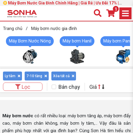
Máy Bơm Nước Gia Đình Chính Hãng | Giá Rẻ | Ưu Đãi 17% |
Trang 3
1
Trang chủ
/
Máy bơm nước gia đình
Máy Bơm Nước Nóng
Máy bơm Hanil
Máy bơm Pana
Ly tâm
7-10 tầng
Xóa tất cả
Bán chạy
Giá
Lọc
Máy bơm nước
có rất nhiều loại: máy bơm tăng áp, máy bơm đẩy
cao, máy bơm chân không, máy bơm ly tâm,... Vậy đâu là sản
phẩm phù hợp nhất với gia đình bạn? Cùng Sơn Hà tìm hiểu chi