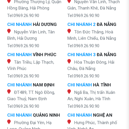
Phường Thượng Lý, Quận
Nguyễn Văn Linh, Thạch
Hồng Bàng, Hải Phòng
Gián, Thanh Khê, Đà Nẵng
Tel:0969.26.90.90
Tel:0969.26.90.90
CHI NHÁNH
HẢI DƯƠNG
CHI NHÁNH 2
ĐÀ NẴNG
Nguyễn Văn Linh, Tân
Tôn Đức Thắng, Hoà
Bình, Hải Dương
Minh, Liên Chiểu, Đà Nẵng
Tel:0969.26.90.90
Tel:0969.26.90.90
CHI NHÁNH
VĨNH PHÚC
CHI NHÁNH 3
ĐÀ NẴNG
Tân Triều, Lập Thạch,
Hòa Thuận Đông, Hải
Vĩnh Phúc
Châu, Đà Nẵng
Tel:0969.26.90.90
Tel:0969.26.90.90
CHI NHÁNH
NAM ĐỊNH
CHI NHÁNH
HÀ TĨNH
ĐT489, TT. Ngô Đồng,
Ngã Ba, Thị trấn Xuân
Giao Thuỷ, Nam Định
An, Nghi Xuân, Hà Tĩnh
Tel:0969.26.90.90
Tel:0969.26.90.90
CHI NHÁNH
QUẢNG NINH
CHI NHÁNH
NGHỆ AN
Phường Đại Yên, Hạ
Hưng Phúc, Thành phố