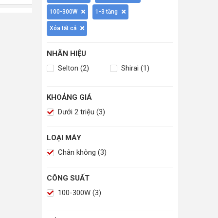
100-300W
1-3 tầng
Xóa tất cả
NHÃN HIỆU
Selton (2)
Shirai (1)
KHOẢNG GIÁ
Dưới 2 triệu (3)
LOẠI MÁY
Chân không (3)
CÔNG SUẤT
100-300W (3)