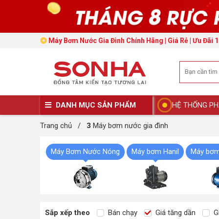
Máy Bơm Nước Gia Đình Chính Hãng | Giá Rẻ | Ưu Đãi 1
DANH MỤC SẢN PHẨM
HỆ THỐNG PH
Trang chủ
/
3
Máy bơm nước gia đình
Máy Bơm Nước Nóng
Máy bơm Hanil
Máy bơm
Sắp xếp theo
Bán chạy
Giá tăng dần
Gi