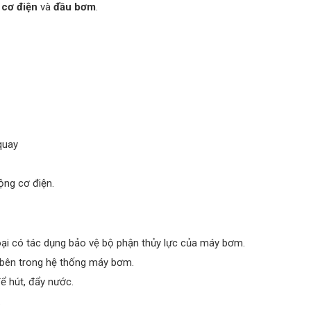
 cơ điện
và
đầu bơm
.
quay
ộng cơ điện.
oại có tác dụng bảo vệ bộ phận thủy lực của máy bơm.
bên trong hệ thống máy bơm.
 hút, đẩy nước.
.