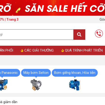
Góc
7% | Trang 3
ÂN PHỐI
CÁC GIẢI THƯỞNG
QUÁ TRÌNH PHÁT TRIỂN
 Panasonic
Máy bơm Selton
Bơm giếng khoan, Hỏa tiễn
á giảm dần