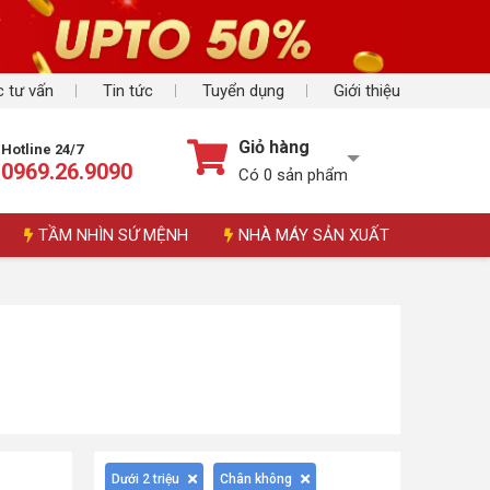
 tư vấn
Tin tức
Tuyển dụng
Giới thiệu
Giỏ hàng
Hotline 24/7
0969.26.9090
Có
0
sản phẩm
TẦM NHÌN SỨ MỆNH
NHÀ MÁY SẢN XUẤT
Dưới 2 triệu
Chân không