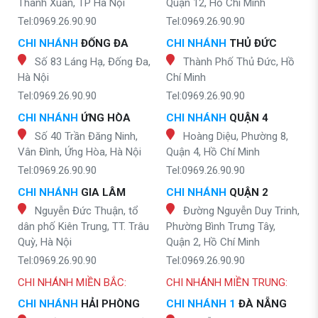
Thanh Xuân, TP Hà Nội
Quận 12, Hồ Chí Minh
Tel:0969.26.90.90
Tel:0969.26.90.90
CHI NHÁNH
ĐỐNG ĐA
CHI NHÁNH
THỦ ĐỨC
Số 83 Láng Hạ, Đống Đa,
Thành Phố Thủ Đức, Hồ
Hà Nội
Chí Minh
Tel:0969.26.90.90
Tel:0969.26.90.90
CHI NHÁNH
ỨNG HÒA
CHI NHÁNH
QUẬN 4
Số 40 Trần Đăng Ninh,
Hoàng Diệu, Phường 8,
Vân Đình, Ứng Hòa, Hà Nội
Quận 4, Hồ Chí Minh
Tel:0969.26.90.90
Tel:0969.26.90.90
CHI NHÁNH
GIA LÂM
CHI NHÁNH
QUẬN 2
Nguyễn Đức Thuận, tổ
Đường Nguyễn Duy Trinh,
dân phố Kiên Trung, TT. Trâu
Phường Bình Trưng Tây,
Quỳ, Hà Nội
Quận 2, Hồ Chí Minh
Tel:0969.26.90.90
Tel:0969.26.90.90
CHI NHÁNH MIỀN BẮC:
CHI NHÁNH MIỀN TRUNG:
CHI NHÁNH
HẢI PHÒNG
CHI NHÁNH 1
ĐÀ NẴNG