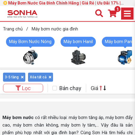
Máy Bơm Nước Gia Đình Chính Hãng | Giá Rẻ | Ưu Đãi 17% |
Trang 2
1
Trang chủ
/
Máy bơm nước gia đình
Máy Bơm Nước Nóng
Máy bơm Hanil
Máy bơm Pana
3-5 tầng
Xóa tất cả
Bán chạy
Giá
Lọc
Máy bơm nước
có rất nhiều loại: máy bơm tăng áp, máy bơm đẩy
cao, máy bơm chân không, máy bơm ly tâm,... Vậy đâu là sản
phẩm phù hợp nhất với gia đình bạn? Cùng Sơn Hà tìm hiểu chi