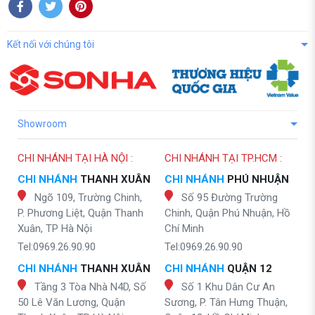
Kết nối với chúng tôi
Showroom
CHI NHÁNH TẠI HÀ NỘI :
CHI NHÁNH TẠI TP.HCM :
CHI NHÁNH
THANH XUÂN
CHI NHÁNH
PHÚ NHUẬN
Ngõ 109, Trường Chinh,
Số 95 Đường Trường
P. Phương Liệt, Quận Thanh
Chinh, Quận Phú Nhuận, Hồ
Xuân, TP Hà Nội
Chí Minh
Tel:0969.26.90.90
Tel:0969.26.90.90
CHI NHÁNH
THANH XUÂN
CHI NHÁNH
QUẬN 12
Tầng 3 Tòa Nhà N4D, Số
Số 1 Khu Dân Cư An
50 Lê Văn Lương, Quận
Sương, P. Tân Hưng Thuận,