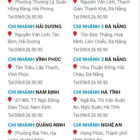
Phường Thượng Lý, Quận
Nguyễn Văn Linh, Thạch
Hồng Bàng, Hải Phòng
Gián, Thanh Khê, Đà Nẵng
Tel:0969.26.90.90
Tel:0969.26.90.90
CHI NHÁNH
HẢI DƯƠNG
CHI NHÁNH 2
ĐÀ NẴNG
Nguyễn Văn Linh, Tân
Tôn Đức Thắng, Hoà
Bình, Hải Dương
Minh, Liên Chiểu, Đà Nẵng
Tel:0969.26.90.90
Tel:0969.26.90.90
CHI NHÁNH
VĨNH PHÚC
CHI NHÁNH 3
ĐÀ NẴNG
Tân Triều, Lập Thạch,
Hòa Thuận Đông, Hải
Vĩnh Phúc
Châu, Đà Nẵng
Tel:0969.26.90.90
Tel:0969.26.90.90
CHI NHÁNH
NAM ĐỊNH
CHI NHÁNH
HÀ TĨNH
ĐT489, TT. Ngô Đồng,
Ngã Ba, Thị trấn Xuân
Giao Thuỷ, Nam Định
An, Nghi Xuân, Hà Tĩnh
Tel:0969.26.90.90
Tel:0969.26.90.90
CHI NHÁNH
QUẢNG NINH
CHI NHÁNH
NGHỆ AN
Phường Đại Yên, Hạ
Hưng Phúc, Thành phố