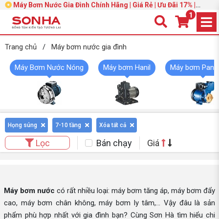
Máy Bơm Nước Gia Đình Chính Hãng | Giá Rẻ | Ưu Đãi 17% |
Trang 2
1
Trang chủ
/
Máy bơm nước gia đình
Máy Bơm Nước Nóng
Máy bơm Hanil
Máy bơm Pana
Họng súng
7-10 tầng
Xóa tất cả
Bán chạy
Giá
Lọc
Máy bơm nước
có rất nhiều loại: máy bơm tăng áp, máy bơm đẩy
cao, máy bơm chân không, máy bơm ly tâm,... Vậy đâu là sản
phẩm phù hợp nhất với gia đình bạn? Cùng Sơn Hà tìm hiểu chi