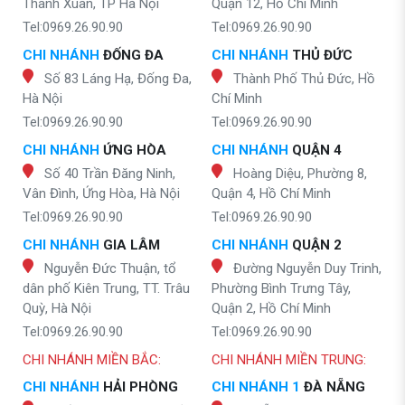
Thanh Xuân, TP Hà Nội
Quận 12, Hồ Chí Minh
Tel:0969.26.90.90
Tel:0969.26.90.90
CHI NHÁNH
ĐỐNG ĐA
CHI NHÁNH
THỦ ĐỨC
Số 83 Láng Hạ, Đống Đa,
Thành Phố Thủ Đức, Hồ
Hà Nội
Chí Minh
Tel:0969.26.90.90
Tel:0969.26.90.90
CHI NHÁNH
ỨNG HÒA
CHI NHÁNH
QUẬN 4
Số 40 Trần Đăng Ninh,
Hoàng Diệu, Phường 8,
Vân Đình, Ứng Hòa, Hà Nội
Quận 4, Hồ Chí Minh
Tel:0969.26.90.90
Tel:0969.26.90.90
CHI NHÁNH
GIA LÂM
CHI NHÁNH
QUẬN 2
Nguyễn Đức Thuận, tổ
Đường Nguyễn Duy Trinh,
dân phố Kiên Trung, TT. Trâu
Phường Bình Trưng Tây,
Quỳ, Hà Nội
Quận 2, Hồ Chí Minh
Tel:0969.26.90.90
Tel:0969.26.90.90
CHI NHÁNH MIỀN BẮC:
CHI NHÁNH MIỀN TRUNG:
CHI NHÁNH
HẢI PHÒNG
CHI NHÁNH 1
ĐÀ NẴNG