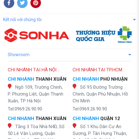
Kết nối với chúng tôi
Showroom
CHI NHÁNH TẠI HÀ NỘI :
CHI NHÁNH TẠI TP.HCM :
CHI NHÁNH
THANH XUÂN
CHI NHÁNH
PHÚ NHUẬN
Ngõ 109, Trường Chinh,
Số 95 Đường Trường
P. Phương Liệt, Quận Thanh
Chinh, Quận Phú Nhuận, Hồ
Xuân, TP Hà Nội
Chí Minh
Tel:0969.26.90.90
Tel:0969.26.90.90
CHI NHÁNH
THANH XUÂN
CHI NHÁNH
QUẬN 12
Tầng 3 Tòa Nhà N4D, Số
Số 1 Khu Dân Cư An
50 Lê Văn Lương, Quận
Sương, P. Tân Hưng Thuận,