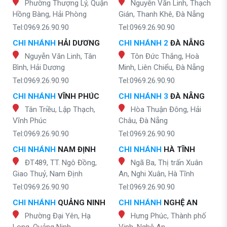
Phường Thượng Lý, Quận
Nguyễn Văn Linh, Thạch
Hồng Bàng, Hải Phòng
Gián, Thanh Khê, Đà Nẵng
Tel:0969.26.90.90
Tel:0969.26.90.90
CHI NHÁNH
HẢI DƯƠNG
CHI NHÁNH 2
ĐÀ NẴNG
Nguyễn Văn Linh, Tân
Tôn Đức Thắng, Hoà
Bình, Hải Dương
Minh, Liên Chiểu, Đà Nẵng
Tel:0969.26.90.90
Tel:0969.26.90.90
CHI NHÁNH
VĨNH PHÚC
CHI NHÁNH 3
ĐÀ NẴNG
Tân Triều, Lập Thạch,
Hòa Thuận Đông, Hải
Vĩnh Phúc
Châu, Đà Nẵng
Tel:0969.26.90.90
Tel:0969.26.90.90
CHI NHÁNH
NAM ĐỊNH
CHI NHÁNH
HÀ TĨNH
ĐT489, TT. Ngô Đồng,
Ngã Ba, Thị trấn Xuân
Giao Thuỷ, Nam Định
An, Nghi Xuân, Hà Tĩnh
Tel:0969.26.90.90
Tel:0969.26.90.90
CHI NHÁNH
QUẢNG NINH
CHI NHÁNH
NGHỆ AN
Phường Đại Yên, Hạ
Hưng Phúc, Thành phố