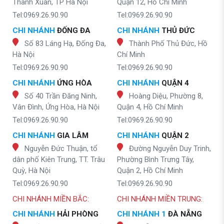
Thanh Xuân, TP Hà Nội
Quận 12, Hồ Chí Minh
Tel:0969.26.90.90
Tel:0969.26.90.90
CHI NHÁNH
ĐỐNG ĐA
CHI NHÁNH
THỦ ĐỨC
Số 83 Láng Hạ, Đống Đa,
Thành Phố Thủ Đức, Hồ
Hà Nội
Chí Minh
Tel:0969.26.90.90
Tel:0969.26.90.90
CHI NHÁNH
ỨNG HÒA
CHI NHÁNH
QUẬN 4
Số 40 Trần Đăng Ninh,
Hoàng Diệu, Phường 8,
Vân Đình, Ứng Hòa, Hà Nội
Quận 4, Hồ Chí Minh
Tel:0969.26.90.90
Tel:0969.26.90.90
CHI NHÁNH
GIA LÂM
CHI NHÁNH
QUẬN 2
Nguyễn Đức Thuận, tổ
Đường Nguyễn Duy Trinh,
dân phố Kiên Trung, TT. Trâu
Phường Bình Trưng Tây,
Quỳ, Hà Nội
Quận 2, Hồ Chí Minh
Tel:0969.26.90.90
Tel:0969.26.90.90
CHI NHÁNH MIỀN BẮC:
CHI NHÁNH MIỀN TRUNG:
CHI NHÁNH
HẢI PHÒNG
CHI NHÁNH 1
ĐÀ NẴNG