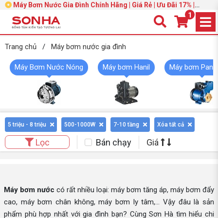
Máy Bơm Nước Gia Đình Chính Hãng | Giá Rẻ | Ưu Đãi 17% |
Trang 2
1
Trang chủ
/
Máy bơm nước gia đình
Máy Bơm Nước Nóng
Máy bơm Hanil
Máy bơm Pana
5 triệu - 8 triệu
500-1000W
7-10 tầng
Xóa tất cả
Bán chạy
Giá
Lọc
Máy bơm nước
có rất nhiều loại: máy bơm tăng áp, máy bơm đẩy
cao, máy bơm chân không, máy bơm ly tâm,... Vậy đâu là sản
phẩm phù hợp nhất với gia đình bạn? Cùng Sơn Hà tìm hiểu chi