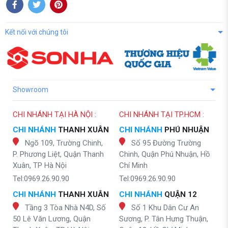
Kết nối với chúng tôi
Showroom
CHI NHÁNH TẠI HÀ NỘI :
CHI NHÁNH TẠI TP.HCM :
CHI NHÁNH
THANH XUÂN
CHI NHÁNH
PHÚ NHUẬN
Ngõ 109, Trường Chinh,
Số 95 Đường Trường
P. Phương Liệt, Quận Thanh
Chinh, Quận Phú Nhuận, Hồ
Xuân, TP Hà Nội
Chí Minh
Tel:0969.26.90.90
Tel:0969.26.90.90
CHI NHÁNH
THANH XUÂN
CHI NHÁNH
QUẬN 12
Tầng 3 Tòa Nhà N4D, Số
Số 1 Khu Dân Cư An
50 Lê Văn Lương, Quận
Sương, P. Tân Hưng Thuận,