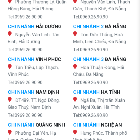
Phường Thượng Lý, Quận
Nguyễn Văn Linh, Thạch
Hồng Bàng, Hải Phòng
Gián, Thanh Khê, Đà Nẵng
Tel:0969.26.90.90
Tel:0969.26.90.90
CHI NHÁNH
HẢI DƯƠNG
CHI NHÁNH 2
ĐÀ NẴNG
Nguyễn Văn Linh, Tân
Tôn Đức Thắng, Hoà
Bình, Hải Dương
Minh, Liên Chiểu, Đà Nẵng
Tel:0969.26.90.90
Tel:0969.26.90.90
CHI NHÁNH
VĨNH PHÚC
CHI NHÁNH 3
ĐÀ NẴNG
Tân Triều, Lập Thạch,
Hòa Thuận Đông, Hải
Vĩnh Phúc
Châu, Đà Nẵng
Tel:0969.26.90.90
Tel:0969.26.90.90
CHI NHÁNH
NAM ĐỊNH
CHI NHÁNH
HÀ TĨNH
ĐT489, TT. Ngô Đồng,
Ngã Ba, Thị trấn Xuân
Giao Thuỷ, Nam Định
An, Nghi Xuân, Hà Tĩnh
Tel:0969.26.90.90
Tel:0969.26.90.90
CHI NHÁNH
QUẢNG NINH
CHI NHÁNH
NGHỆ AN
Phường Đại Yên, Hạ
Hưng Phúc, Thành phố