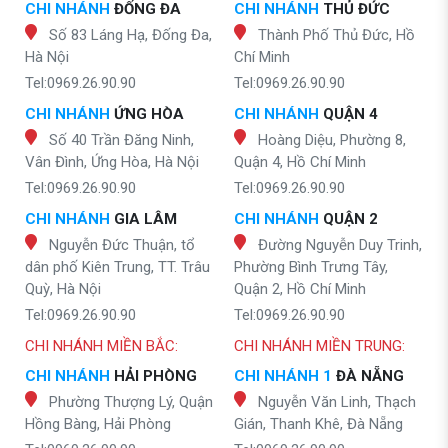
CHI NHÁNH
ĐỐNG ĐA
CHI NHÁNH
THỦ ĐỨC
Số 83 Láng Hạ, Đống Đa,
Thành Phố Thủ Đức, Hồ
Hà Nội
Chí Minh
Tel:0969.26.90.90
Tel:0969.26.90.90
CHI NHÁNH
ỨNG HÒA
CHI NHÁNH
QUẬN 4
Số 40 Trần Đăng Ninh,
Hoàng Diệu, Phường 8,
Vân Đình, Ứng Hòa, Hà Nội
Quận 4, Hồ Chí Minh
Tel:0969.26.90.90
Tel:0969.26.90.90
CHI NHÁNH
GIA LÂM
CHI NHÁNH
QUẬN 2
Nguyễn Đức Thuận, tổ
Đường Nguyễn Duy Trinh,
dân phố Kiên Trung, TT. Trâu
Phường Bình Trưng Tây,
Quỳ, Hà Nội
Quận 2, Hồ Chí Minh
Tel:0969.26.90.90
Tel:0969.26.90.90
CHI NHÁNH MIỀN BẮC:
CHI NHÁNH MIỀN TRUNG:
CHI NHÁNH
HẢI PHÒNG
CHI NHÁNH 1
ĐÀ NẴNG
Phường Thượng Lý, Quận
Nguyễn Văn Linh, Thạch
Hồng Bàng, Hải Phòng
Gián, Thanh Khê, Đà Nẵng