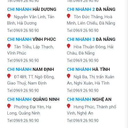
Tel:0969.26.90.90
Tel:0969.26.90.90
CHI NHÁNH
HẢI DƯƠNG
CHI NHÁNH 2
ĐÀ NẴNG
Nguyễn Văn Linh, Tân
Tôn Đức Thắng, Hoà
Bình, Hải Dương
Minh, Liên Chiểu, Đà Nẵng
Tel:0969.26.90.90
Tel:0969.26.90.90
CHI NHÁNH
VĨNH PHÚC
CHI NHÁNH 3
ĐÀ NẴNG
Tân Triều, Lập Thạch,
Hòa Thuận Đông, Hải
Vĩnh Phúc
Châu, Đà Nẵng
Tel:0969.26.90.90
Tel:0969.26.90.90
CHI NHÁNH
NAM ĐỊNH
CHI NHÁNH
HÀ TĨNH
ĐT489, TT. Ngô Đồng,
Ngã Ba, Thị trấn Xuân
Giao Thuỷ, Nam Định
An, Nghi Xuân, Hà Tĩnh
Tel:0969.26.90.90
Tel:0969.26.90.90
CHI NHÁNH
QUẢNG NINH
CHI NHÁNH
NGHỆ AN
Phường Đại Yên, Hạ
Hưng Phúc, Thành phố
Long, Quảng Ninh
Vinh, Nghệ An
Tel:0969.26.90.90
Tel:0969.26.90.90