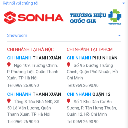
Kết nối với chúng tôi
Showroom
CHI NHÁNH TẠI HÀ NỘI :
CHI NHÁNH TẠI TP.HCM :
CHI NHÁNH
THANH XUÂN
CHI NHÁNH
PHÚ NHUẬN
Ngõ 109, Trường Chinh,
Số 95 Đường Trường
P. Phương Liệt, Quận Thanh
Chinh, Quận Phú Nhuận, Hồ
Xuân, TP Hà Nội
Chí Minh
Tel:0969.26.90.90
Tel:0969.26.90.90
CHI NHÁNH
THANH XUÂN
CHI NHÁNH
QUẬN 12
Tầng 3 Tòa Nhà N4D, Số
Số 1 Khu Dân Cư An
50 Lê Văn Lương, Quận
Sương, P. Tân Hưng Thuận,
Thanh Xuân, TP Hà Nội
Quận 12, Hồ Chí Minh
Tel:0969.26.90.90
Tel:0969.26.90.90