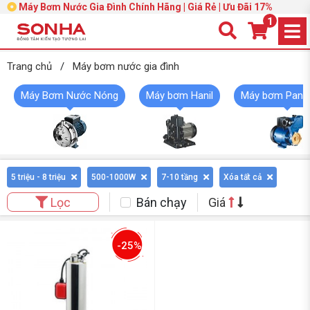
Máy Bơm Nước Gia Đình Chính Hãng | Giá Rẻ | Ưu Đãi 17%
1
Trang chủ
/
Máy bơm nước gia đình
Máy Bơm Nước Nóng
Máy bơm Hanil
Máy bơm Pana
5 triệu - 8 triệu
500-1000W
7-10 tầng
Xóa tất cả
Bán chạy
Giá
Lọc
-25%