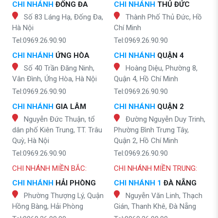
CHI NHÁNH
ĐỐNG ĐA
CHI NHÁNH
THỦ ĐỨC
Số 83 Láng Hạ, Đống Đa,
Thành Phố Thủ Đức, Hồ
Hà Nội
Chí Minh
Tel:0969.26.90.90
Tel:0969.26.90.90
CHI NHÁNH
ỨNG HÒA
CHI NHÁNH
QUẬN 4
Số 40 Trần Đăng Ninh,
Hoàng Diệu, Phường 8,
Vân Đình, Ứng Hòa, Hà Nội
Quận 4, Hồ Chí Minh
Tel:0969.26.90.90
Tel:0969.26.90.90
CHI NHÁNH
GIA LÂM
CHI NHÁNH
QUẬN 2
Nguyễn Đức Thuận, tổ
Đường Nguyễn Duy Trinh,
dân phố Kiên Trung, TT. Trâu
Phường Bình Trưng Tây,
Quỳ, Hà Nội
Quận 2, Hồ Chí Minh
Tel:0969.26.90.90
Tel:0969.26.90.90
CHI NHÁNH MIỀN BẮC:
CHI NHÁNH MIỀN TRUNG:
CHI NHÁNH
HẢI PHÒNG
CHI NHÁNH 1
ĐÀ NẴNG
Phường Thượng Lý, Quận
Nguyễn Văn Linh, Thạch
Hồng Bàng, Hải Phòng
Gián, Thanh Khê, Đà Nẵng