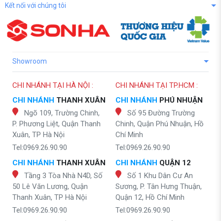
Kết nối với chúng tôi
Showroom
CHI NHÁNH TẠI HÀ NỘI :
CHI NHÁNH TẠI TP.HCM :
CHI NHÁNH
THANH XUÂN
CHI NHÁNH
PHÚ NHUẬN
Ngõ 109, Trường Chinh,
Số 95 Đường Trường
P. Phương Liệt, Quận Thanh
Chinh, Quận Phú Nhuận, Hồ
Xuân, TP Hà Nội
Chí Minh
Tel:0969.26.90.90
Tel:0969.26.90.90
CHI NHÁNH
THANH XUÂN
CHI NHÁNH
QUẬN 12
Tầng 3 Tòa Nhà N4D, Số
Số 1 Khu Dân Cư An
50 Lê Văn Lương, Quận
Sương, P. Tân Hưng Thuận,
Thanh Xuân, TP Hà Nội
Quận 12, Hồ Chí Minh
Tel:0969.26.90.90
Tel:0969.26.90.90