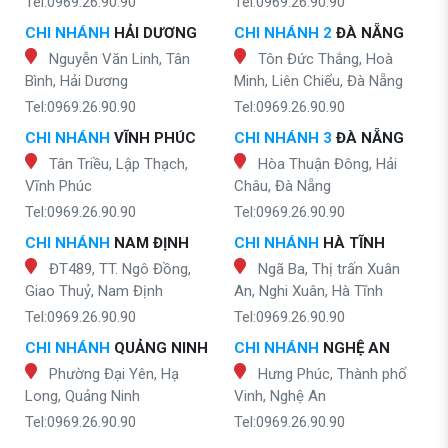
Tel:0969.26.90.90
Tel:0969.26.90.90
CHI NHÁNH
HẢI DƯƠNG
CHI NHÁNH 2
ĐÀ NẴNG
Nguyễn Văn Linh, Tân
Tôn Đức Thắng, Hoà
Bình, Hải Dương
Minh, Liên Chiểu, Đà Nẵng
Tel:0969.26.90.90
Tel:0969.26.90.90
CHI NHÁNH
VĨNH PHÚC
CHI NHÁNH 3
ĐÀ NẴNG
Tân Triều, Lập Thạch,
Hòa Thuận Đông, Hải
Vĩnh Phúc
Châu, Đà Nẵng
Tel:0969.26.90.90
Tel:0969.26.90.90
CHI NHÁNH
NAM ĐỊNH
CHI NHÁNH
HÀ TĨNH
ĐT489, TT. Ngô Đồng,
Ngã Ba, Thị trấn Xuân
Giao Thuỷ, Nam Định
An, Nghi Xuân, Hà Tĩnh
Tel:0969.26.90.90
Tel:0969.26.90.90
CHI NHÁNH
QUẢNG NINH
CHI NHÁNH
NGHỆ AN
Phường Đại Yên, Hạ
Hưng Phúc, Thành phố
Long, Quảng Ninh
Vinh, Nghệ An
Tel:0969.26.90.90
Tel:0969.26.90.90