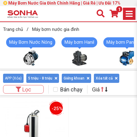
Máy Bơm Nước Gia Đình Chính Hãng | Giá Rẻ | Ưu Đãi 17%
1
Trang chủ
/
Máy bơm nước gia đình
Máy Bơm Nước Nóng
Máy bơm Hanil
Máy bơm Pana
APP (
Xóa
)
5 triệu - 8 triệu
Giếng khoan
Xóa tất cả
Bán chạy
Giá
Lọc
-25%