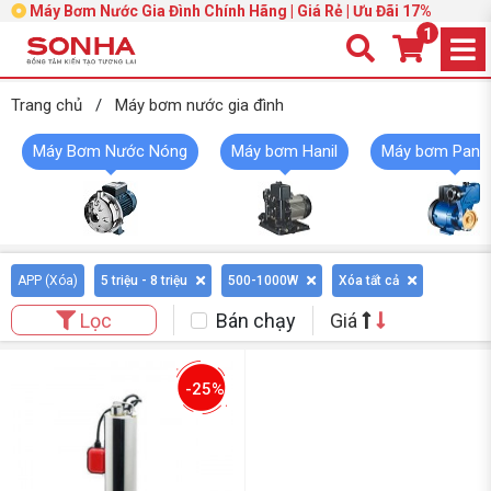
Máy Bơm Nước Gia Đình Chính Hãng | Giá Rẻ | Ưu Đãi 17%
1
Trang chủ
/
Máy bơm nước gia đình
Máy Bơm Nước Nóng
Máy bơm Hanil
Máy bơm Pana
APP (
Xóa
)
5 triệu - 8 triệu
500-1000W
Xóa tất cả
Bán chạy
Giá
Lọc
-25%