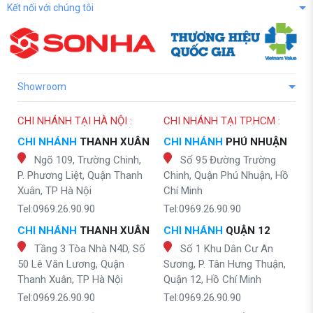
Kết nối với chúng tôi
Showroom
CHI NHÁNH TẠI HÀ NỘI :
CHI NHÁNH TẠI TP.HCM :
CHI NHÁNH
THANH XUÂN
CHI NHÁNH
PHÚ NHUẬN
Ngõ 109, Trường Chinh,
Số 95 Đường Trường
P. Phương Liệt, Quận Thanh
Chinh, Quận Phú Nhuận, Hồ
Xuân, TP Hà Nội
Chí Minh
Tel:0969.26.90.90
Tel:0969.26.90.90
CHI NHÁNH
THANH XUÂN
CHI NHÁNH
QUẬN 12
Tầng 3 Tòa Nhà N4D, Số
Số 1 Khu Dân Cư An
50 Lê Văn Lương, Quận
Sương, P. Tân Hưng Thuận,
Thanh Xuân, TP Hà Nội
Quận 12, Hồ Chí Minh
Tel:0969.26.90.90
Tel:0969.26.90.90