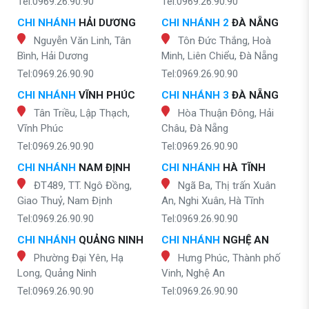
Tel:0969.26.90.90
Tel:0969.26.90.90
CHI NHÁNH
HẢI DƯƠNG
CHI NHÁNH 2
ĐÀ NẴNG
Nguyễn Văn Linh, Tân
Tôn Đức Thắng, Hoà
Bình, Hải Dương
Minh, Liên Chiểu, Đà Nẵng
Tel:0969.26.90.90
Tel:0969.26.90.90
CHI NHÁNH
VĨNH PHÚC
CHI NHÁNH 3
ĐÀ NẴNG
Tân Triều, Lập Thạch,
Hòa Thuận Đông, Hải
Vĩnh Phúc
Châu, Đà Nẵng
Tel:0969.26.90.90
Tel:0969.26.90.90
CHI NHÁNH
NAM ĐỊNH
CHI NHÁNH
HÀ TĨNH
ĐT489, TT. Ngô Đồng,
Ngã Ba, Thị trấn Xuân
Giao Thuỷ, Nam Định
An, Nghi Xuân, Hà Tĩnh
Tel:0969.26.90.90
Tel:0969.26.90.90
CHI NHÁNH
QUẢNG NINH
CHI NHÁNH
NGHỆ AN
Phường Đại Yên, Hạ
Hưng Phúc, Thành phố
Long, Quảng Ninh
Vinh, Nghệ An
Tel:0969.26.90.90
Tel:0969.26.90.90