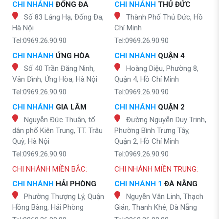
CHI NHÁNH
ĐỐNG ĐA
CHI NHÁNH
THỦ ĐỨC
Số 83 Láng Hạ, Đống Đa,
Thành Phố Thủ Đức, Hồ
Hà Nội
Chí Minh
Tel:0969.26.90.90
Tel:0969.26.90.90
CHI NHÁNH
ỨNG HÒA
CHI NHÁNH
QUẬN 4
Số 40 Trần Đăng Ninh,
Hoàng Diệu, Phường 8,
Vân Đình, Ứng Hòa, Hà Nội
Quận 4, Hồ Chí Minh
Tel:0969.26.90.90
Tel:0969.26.90.90
CHI NHÁNH
GIA LÂM
CHI NHÁNH
QUẬN 2
Nguyễn Đức Thuận, tổ
Đường Nguyễn Duy Trinh,
dân phố Kiên Trung, TT. Trâu
Phường Bình Trưng Tây,
Quỳ, Hà Nội
Quận 2, Hồ Chí Minh
Tel:0969.26.90.90
Tel:0969.26.90.90
CHI NHÁNH MIỀN BẮC:
CHI NHÁNH MIỀN TRUNG:
CHI NHÁNH
HẢI PHÒNG
CHI NHÁNH 1
ĐÀ NẴNG
Phường Thượng Lý, Quận
Nguyễn Văn Linh, Thạch
Hồng Bàng, Hải Phòng
Gián, Thanh Khê, Đà Nẵng