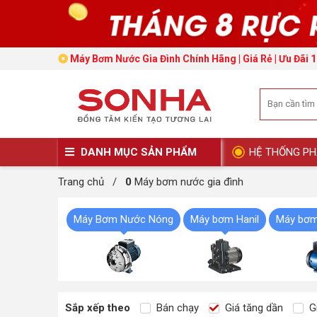
Máy Bơm Nước Gia Đình Chính Hãng | Giá Rẻ | Ưu Đãi 
DANH MỤC SẢN PHẨM
HỆ THỐNG PH
Trang chủ
/
0
Máy bơm nước gia đình
Máy Bơm Nước Nóng
Máy bơm Hanil
Máy bơm
Sắp xếp theo
Bán chạy
Giá tăng dần
Gi