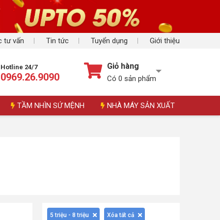
 tư vấn
Tin tức
Tuyển dụng
Giới thiệu
Giỏ hàng
Hotline 24/7
0969.26.9090
Có
0
sản phẩm
TẦM NHÌN SỨ MỆNH
NHÀ MÁY SẢN XUẤT
5 triệu - 8 triệu
Xóa tất cả