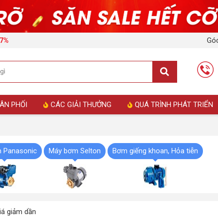
Góc
17%
ÂN PHỐI
CÁC GIẢI THƯỞNG
QUÁ TRÌNH PHÁT TRIỂN
 Panasonic
Máy bơm Selton
Bơm giếng khoan, Hỏa tiễn
á giảm dần