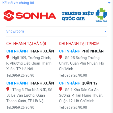
Kết nối với chúng tôi
Showroom
CHI NHÁNH TẠI HÀ NỘI :
CHI NHÁNH TẠI TP.HCM :
CHI NHÁNH
THANH XUÂN
CHI NHÁNH
PHÚ NHUẬN
Ngõ 109, Trường Chinh,
Số 95 Đường Trường
P. Phương Liệt, Quận Thanh
Chinh, Quận Phú Nhuận, Hồ
Xuân, TP Hà Nội
Chí Minh
Tel:0969.26.90.90
Tel:0969.26.90.90
CHI NHÁNH
THANH XUÂN
CHI NHÁNH
QUẬN 12
Tầng 3 Tòa Nhà N4D, Số
Số 1 Khu Dân Cư An
50 Lê Văn Lương, Quận
Sương, P. Tân Hưng Thuận,
Thanh Xuân, TP Hà Nội
Quận 12, Hồ Chí Minh
Tel:0969.26.90.90
Tel:0969.26.90.90