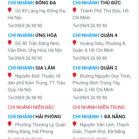
CHI NHÁNH
ĐỐNG ĐA
CHI NHÁNH
THỦ ĐỨC
Số 83 Láng Hạ, Đống Đa,
Thành Phố Thủ Đức, Hồ
Hà Nội
Chí Minh
Tel:0969.26.90.90
Tel:0969.26.90.90
CHI NHÁNH
ỨNG HÒA
CHI NHÁNH
QUẬN 4
Số 40 Trần Đăng Ninh,
Hoàng Diệu, Phường 8,
Vân Đình, Ứng Hòa, Hà Nội
Quận 4, Hồ Chí Minh
Tel:0969.26.90.90
Tel:0969.26.90.90
CHI NHÁNH
GIA LÂM
CHI NHÁNH
QUẬN 2
Nguyễn Đức Thuận, tổ
Đường Nguyễn Duy Trinh,
dân phố Kiên Trung, TT. Trâu
Phường Bình Trưng Tây,
Quỳ, Hà Nội
Quận 2, Hồ Chí Minh
Tel:0969.26.90.90
Tel:0969.26.90.90
CHI NHÁNH MIỀN BẮC:
CHI NHÁNH MIỀN TRUNG:
CHI NHÁNH
HẢI PHÒNG
CHI NHÁNH 1
ĐÀ NẴNG
Phường Thượng Lý, Quận
Nguyễn Văn Linh, Thạch
Hồng Bàng, Hải Phòng
Gián, Thanh Khê, Đà Nẵng