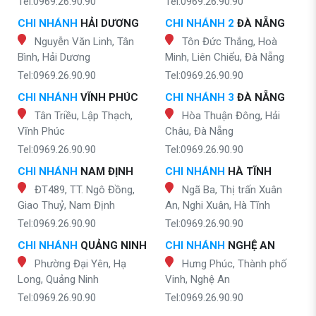
Tel:0969.26.90.90
Tel:0969.26.90.90
CHI NHÁNH
HẢI DƯƠNG
CHI NHÁNH 2
ĐÀ NẴNG
Nguyễn Văn Linh, Tân
Tôn Đức Thắng, Hoà
Bình, Hải Dương
Minh, Liên Chiểu, Đà Nẵng
Tel:0969.26.90.90
Tel:0969.26.90.90
CHI NHÁNH
VĨNH PHÚC
CHI NHÁNH 3
ĐÀ NẴNG
Tân Triều, Lập Thạch,
Hòa Thuận Đông, Hải
Vĩnh Phúc
Châu, Đà Nẵng
Tel:0969.26.90.90
Tel:0969.26.90.90
CHI NHÁNH
NAM ĐỊNH
CHI NHÁNH
HÀ TĨNH
ĐT489, TT. Ngô Đồng,
Ngã Ba, Thị trấn Xuân
Giao Thuỷ, Nam Định
An, Nghi Xuân, Hà Tĩnh
Tel:0969.26.90.90
Tel:0969.26.90.90
CHI NHÁNH
QUẢNG NINH
CHI NHÁNH
NGHỆ AN
Phường Đại Yên, Hạ
Hưng Phúc, Thành phố
Long, Quảng Ninh
Vinh, Nghệ An
Tel:0969.26.90.90
Tel:0969.26.90.90