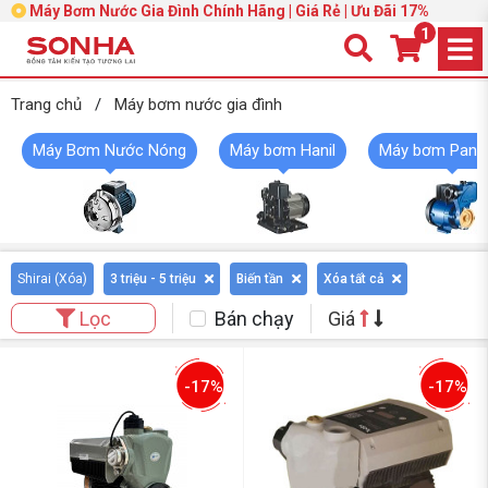
Máy Bơm Nước Gia Đình Chính Hãng | Giá Rẻ | Ưu Đãi 17%
1
Trang chủ
/
Máy bơm nước gia đình
Máy Bơm Nước Nóng
Máy bơm Hanil
Máy bơm Pana
Shirai (
Xóa
)
3 triệu - 5 triệu
Biến tần
Xóa tất cả
Bán chạy
Giá
Lọc
-17%
-17%