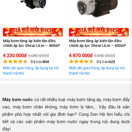
Máy bơm tăng áp biến tần điều
Máy bơm tăng áp biến tần điều
chỉnh áp lực Shirai IJLm – 400AP
chỉnh áp lực Shirai IJLm – 600AP
4.230.000đ
4.870.000đ
5.080.000đ
5.840.000đ
Đã bán
834
Đã bán
623
Miễn phí giao hàng, áp dụng tại nội
Miễn phí giao hàng, áp dụng tại nội
thành Hà Nội
thành Hà Nội
Máy bơm nước
có rất nhiều loại: máy bơm tăng áp, máy bơm đẩy
cao, máy bơm chân không, máy bơm ly tâm,... Vậy đâu là sản
phẩm phù hợp nhất với gia đình bạn? Cùng Sơn Hà tìm hiểu chi
tiết và các sản phẩm máy bơm nước ngay trong nội dung dưới
đây!