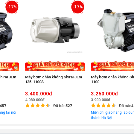
-17%
-17%
hirai JLm
Máy bơm chân không Shirai JLm
Máy bơm chân không Sh
135-1100S
1100
3.400.000đ
3.250.000đ
4.080.000đ
3.900.000đ
457
Đã bán
527
Đã bán
4
ng tại nội
Miễn phí giao hàng, áp dụn
thành Hà Nội