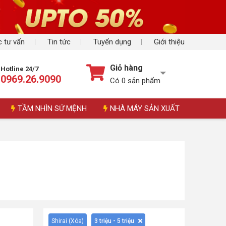
 tư vấn
Tin tức
Tuyển dụng
Giới thiệu
Giỏ hàng
Hotline 24/7
0969.26.9090
Có
0
sản phẩm
TẦM NHÌN SỨ MỆNH
NHÀ MÁY SẢN XUẤT
Shirai (
Xóa
)
3 triệu - 5 triệu