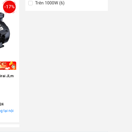
Trên 1000W (6)
-17%
irai JLm
24
g tại nội