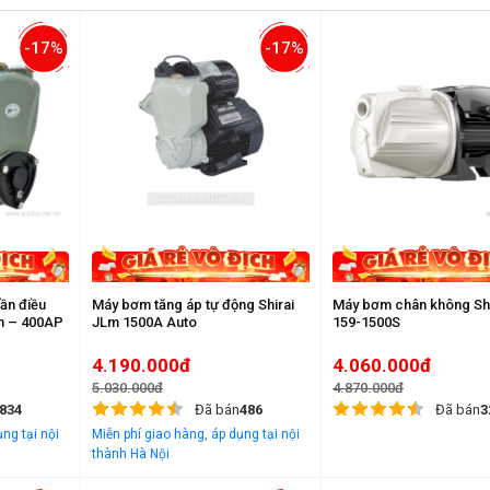
-17%
-17%
ần điều
Máy bơm tăng áp tự động Shirai
Máy bơm chân không Sh
Lm – 400AP
JLm 1500A Auto
159-1500S
4.190.000đ
4.060.000đ
5.030.000đ
4.870.000đ
834
Đã bán
486
Đã bán
3
ng tại nội
Miễn phí giao hàng, áp dụng tại nội
thành Hà Nội