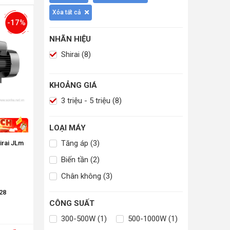
Xóa tất cả
-17%
NHÃN HIỆU
Shirai (8)
KHOẢNG GIÁ
3 triệu - 5 triệu (8)
LOẠI MÁY
Tăng áp (3)
irai JLm
Biến tần (2)
Chân không (3)
28
CÔNG SUẤT
300-500W (1)
500-1000W (1)