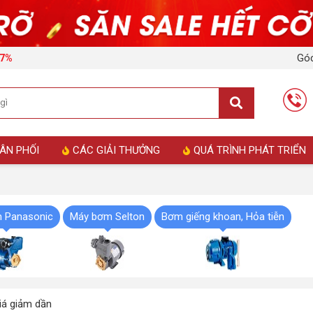
Góc
17%
ÂN PHỐI
CÁC GIẢI THƯỞNG
QUÁ TRÌNH PHÁT TRIỂN
 Panasonic
Máy bơm Selton
Bơm giếng khoan, Hỏa tiễn
á giảm dần