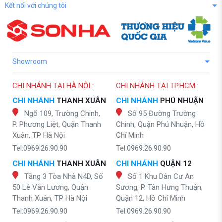
Kết nối với chúng tôi
Showroom
CHI NHÁNH TẠI HÀ NỘI :
CHI NHÁNH TẠI TP.HCM :
CHI NHÁNH
THANH XUÂN
CHI NHÁNH
PHÚ NHUẬN
Ngõ 109, Trường Chinh,
Số 95 Đường Trường
P. Phương Liệt, Quận Thanh
Chinh, Quận Phú Nhuận, Hồ
Xuân, TP Hà Nội
Chí Minh
Tel:0969.26.90.90
Tel:0969.26.90.90
CHI NHÁNH
THANH XUÂN
CHI NHÁNH
QUẬN 12
Tầng 3 Tòa Nhà N4D, Số
Số 1 Khu Dân Cư An
50 Lê Văn Lương, Quận
Sương, P. Tân Hưng Thuận,
Thanh Xuân, TP Hà Nội
Quận 12, Hồ Chí Minh
Tel:0969.26.90.90
Tel:0969.26.90.90