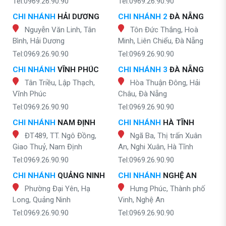
Tel:0969.26.90.90
Tel:0969.26.90.90
CHI NHÁNH
HẢI DƯƠNG
CHI NHÁNH 2
ĐÀ NẴNG
Nguyễn Văn Linh, Tân
Tôn Đức Thắng, Hoà
Bình, Hải Dương
Minh, Liên Chiểu, Đà Nẵng
Tel:0969.26.90.90
Tel:0969.26.90.90
CHI NHÁNH
VĨNH PHÚC
CHI NHÁNH 3
ĐÀ NẴNG
Tân Triều, Lập Thạch,
Hòa Thuận Đông, Hải
Vĩnh Phúc
Châu, Đà Nẵng
Tel:0969.26.90.90
Tel:0969.26.90.90
CHI NHÁNH
NAM ĐỊNH
CHI NHÁNH
HÀ TĨNH
ĐT489, TT. Ngô Đồng,
Ngã Ba, Thị trấn Xuân
Giao Thuỷ, Nam Định
An, Nghi Xuân, Hà Tĩnh
Tel:0969.26.90.90
Tel:0969.26.90.90
CHI NHÁNH
QUẢNG NINH
CHI NHÁNH
NGHỆ AN
Phường Đại Yên, Hạ
Hưng Phúc, Thành phố
Long, Quảng Ninh
Vinh, Nghệ An
Tel:0969.26.90.90
Tel:0969.26.90.90