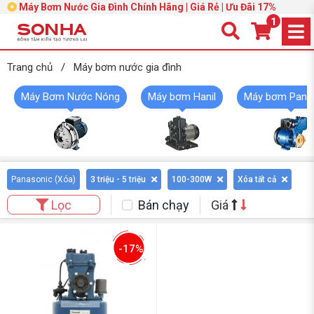
Máy Bơm Nước Gia Đình Chính Hãng | Giá Rẻ | Ưu Đãi 17%
1
Trang chủ
/
Máy bơm nước gia đình
Máy Bơm Nước Nóng
Máy bơm Hanil
Máy bơm Pana
Panasonic (
Xóa
)
3 triệu - 5 triệu
100-300W
Xóa tất cả
Bán chạy
Giá
Lọc
-17%