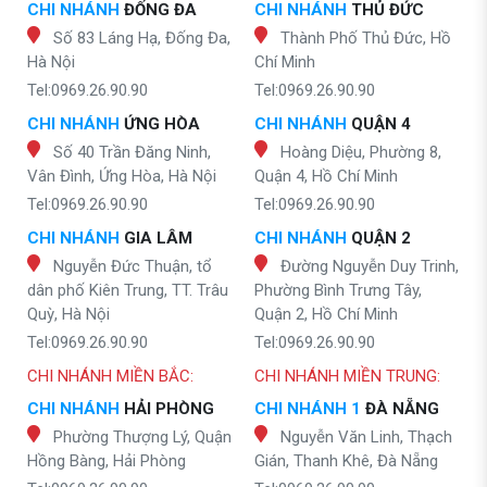
CHI NHÁNH
ĐỐNG ĐA
CHI NHÁNH
THỦ ĐỨC
Số 83 Láng Hạ, Đống Đa,
Thành Phố Thủ Đức, Hồ
Hà Nội
Chí Minh
Tel:0969.26.90.90
Tel:0969.26.90.90
CHI NHÁNH
ỨNG HÒA
CHI NHÁNH
QUẬN 4
Số 40 Trần Đăng Ninh,
Hoàng Diệu, Phường 8,
Vân Đình, Ứng Hòa, Hà Nội
Quận 4, Hồ Chí Minh
Tel:0969.26.90.90
Tel:0969.26.90.90
CHI NHÁNH
GIA LÂM
CHI NHÁNH
QUẬN 2
Nguyễn Đức Thuận, tổ
Đường Nguyễn Duy Trinh,
dân phố Kiên Trung, TT. Trâu
Phường Bình Trưng Tây,
Quỳ, Hà Nội
Quận 2, Hồ Chí Minh
Tel:0969.26.90.90
Tel:0969.26.90.90
CHI NHÁNH MIỀN BẮC:
CHI NHÁNH MIỀN TRUNG:
CHI NHÁNH
HẢI PHÒNG
CHI NHÁNH 1
ĐÀ NẴNG
Phường Thượng Lý, Quận
Nguyễn Văn Linh, Thạch
Hồng Bàng, Hải Phòng
Gián, Thanh Khê, Đà Nẵng