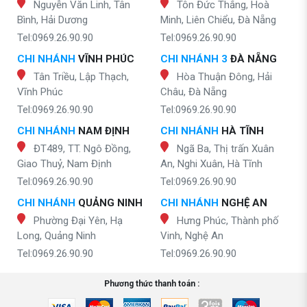
Nguyễn Văn Linh, Tân
Tôn Đức Thắng, Hoà
Bình, Hải Dương
Minh, Liên Chiểu, Đà Nẵng
Tel:0969.26.90.90
Tel:0969.26.90.90
CHI NHÁNH
VĨNH PHÚC
CHI NHÁNH 3
ĐÀ NẴNG
Tân Triều, Lập Thạch,
Hòa Thuận Đông, Hải
Vĩnh Phúc
Châu, Đà Nẵng
Tel:0969.26.90.90
Tel:0969.26.90.90
CHI NHÁNH
NAM ĐỊNH
CHI NHÁNH
HÀ TĨNH
ĐT489, TT. Ngô Đồng,
Ngã Ba, Thị trấn Xuân
Giao Thuỷ, Nam Định
An, Nghi Xuân, Hà Tĩnh
Tel:0969.26.90.90
Tel:0969.26.90.90
CHI NHÁNH
QUẢNG NINH
CHI NHÁNH
NGHỆ AN
Phường Đại Yên, Hạ
Hưng Phúc, Thành phố
Long, Quảng Ninh
Vinh, Nghệ An
Tel:0969.26.90.90
Tel:0969.26.90.90
Phương thức thanh toán :