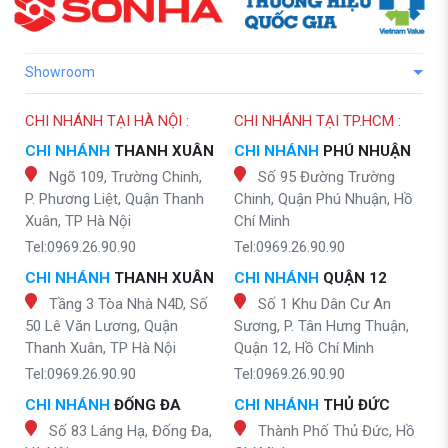
Showroom
CHI NHÁNH TẠI HÀ NỘI :
CHI NHÁNH TẠI TP.HCM :
CHI NHÁNH
THANH XUÂN
CHI NHÁNH
PHÚ NHUẬN
Ngõ 109, Trường Chinh,
Số 95 Đường Trường
P. Phương Liệt, Quận Thanh
Chinh, Quận Phú Nhuận, Hồ
Xuân, TP Hà Nội
Chí Minh
Tel:0969.26.90.90
Tel:0969.26.90.90
CHI NHÁNH
THANH XUÂN
CHI NHÁNH
QUẬN 12
Tầng 3 Tòa Nhà N4D, Số
Số 1 Khu Dân Cư An
50 Lê Văn Lương, Quận
Sương, P. Tân Hưng Thuận,
Thanh Xuân, TP Hà Nội
Quận 12, Hồ Chí Minh
Tel:0969.26.90.90
Tel:0969.26.90.90
CHI NHÁNH
ĐỐNG ĐA
CHI NHÁNH
THỦ ĐỨC
Số 83 Láng Hạ, Đống Đa,
Thành Phố Thủ Đức, Hồ