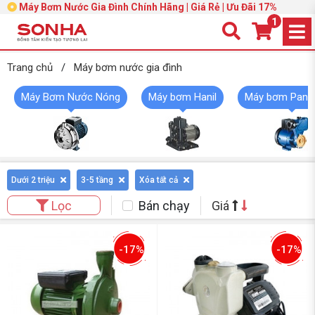
Máy Bơm Nước Gia Đình Chính Hãng | Giá Rẻ | Ưu Đãi 17%
1
Trang chủ
/
Máy bơm nước gia đình
Máy Bơm Nước Nóng
Máy bơm Hanil
Máy bơm Pana
Dưới 2 triệu
3-5 tầng
Xóa tất cả
Bán chạy
Giá
Lọc
-17%
-17%