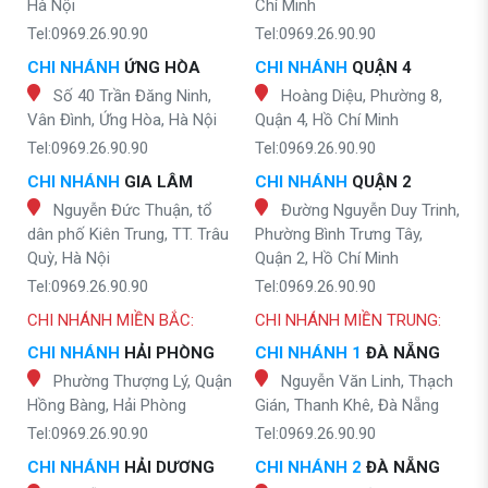
Hà Nội
Chí Minh
Tel:0969.26.90.90
Tel:0969.26.90.90
CHI NHÁNH
ỨNG HÒA
CHI NHÁNH
QUẬN 4
Số 40 Trần Đăng Ninh,
Hoàng Diệu, Phường 8,
Vân Đình, Ứng Hòa, Hà Nội
Quận 4, Hồ Chí Minh
Tel:0969.26.90.90
Tel:0969.26.90.90
CHI NHÁNH
GIA LÂM
CHI NHÁNH
QUẬN 2
Nguyễn Đức Thuận, tổ
Đường Nguyễn Duy Trinh,
dân phố Kiên Trung, TT. Trâu
Phường Bình Trưng Tây,
Quỳ, Hà Nội
Quận 2, Hồ Chí Minh
Tel:0969.26.90.90
Tel:0969.26.90.90
CHI NHÁNH MIỀN BẮC:
CHI NHÁNH MIỀN TRUNG:
CHI NHÁNH
HẢI PHÒNG
CHI NHÁNH 1
ĐÀ NẴNG
Phường Thượng Lý, Quận
Nguyễn Văn Linh, Thạch
Hồng Bàng, Hải Phòng
Gián, Thanh Khê, Đà Nẵng
Tel:0969.26.90.90
Tel:0969.26.90.90
CHI NHÁNH
HẢI DƯƠNG
CHI NHÁNH 2
ĐÀ NẴNG