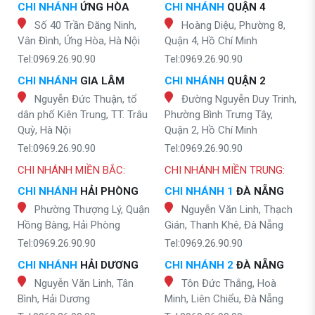
CHI NHÁNH
ỨNG HÒA
CHI NHÁNH
QUẬN 4
Số 40 Trần Đăng Ninh,
Hoàng Diệu, Phường 8,
Vân Đình, Ứng Hòa, Hà Nội
Quận 4, Hồ Chí Minh
Tel:0969.26.90.90
Tel:0969.26.90.90
CHI NHÁNH
GIA LÂM
CHI NHÁNH
QUẬN 2
Nguyễn Đức Thuận, tổ
Đường Nguyễn Duy Trinh,
dân phố Kiên Trung, TT. Trâu
Phường Bình Trưng Tây,
Quỳ, Hà Nội
Quận 2, Hồ Chí Minh
Tel:0969.26.90.90
Tel:0969.26.90.90
CHI NHÁNH MIỀN BẮC:
CHI NHÁNH MIỀN TRUNG:
CHI NHÁNH
HẢI PHÒNG
CHI NHÁNH 1
ĐÀ NẴNG
Phường Thượng Lý, Quận
Nguyễn Văn Linh, Thạch
Hồng Bàng, Hải Phòng
Gián, Thanh Khê, Đà Nẵng
Tel:0969.26.90.90
Tel:0969.26.90.90
CHI NHÁNH
HẢI DƯƠNG
CHI NHÁNH 2
ĐÀ NẴNG
Nguyễn Văn Linh, Tân
Tôn Đức Thắng, Hoà
Bình, Hải Dương
Minh, Liên Chiểu, Đà Nẵng