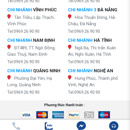
Tel:0969.26.90.90
Tel:0969.26.90.90
CHI NHÁNH
VĨNH PHÚC
CHI NHÁNH 3
ĐÀ NẴNG
Tân Triều, Lập Thạch,
Hòa Thuận Đông, Hải
Vĩnh Phúc
Châu, Đà Nẵng
Tel:0969.26.90.90
Tel:0969.26.90.90
CHI NHÁNH
NAM ĐỊNH
CHI NHÁNH
HÀ TĨNH
ĐT489, TT. Ngô Đồng,
Ngã Ba, Thị trấn Xuân
Giao Thuỷ, Nam Định
An, Nghi Xuân, Hà Tĩnh
Tel:0969.26.90.90
Tel:0969.26.90.90
CHI NHÁNH
QUẢNG NINH
CHI NHÁNH
NGHỆ AN
Phường Đại Yên, Hạ
Hưng Phúc, Thành phố
Long, Quảng Ninh
Vinh, Nghệ An
Tel:0969.26.90.90
Tel:0969.26.90.90
Phương thức thanh toán :