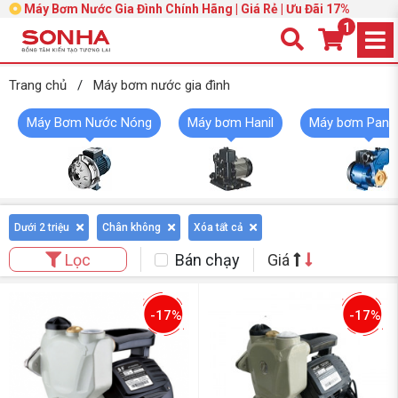
Máy Bơm Nước Gia Đình Chính Hãng | Giá Rẻ | Ưu Đãi 17%
1
Trang chủ
/
Máy bơm nước gia đình
Máy Bơm Nước Nóng
Máy bơm Hanil
Máy bơm Pana
Dưới 2 triệu
Chân không
Xóa tất cả
Bán chạy
Giá
Lọc
-17%
-17%