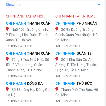
Showroom
CHI NHÁNH TẠI HÀ NỘI :
CHI NHÁNH TẠI TP.HCM :
CHI NHÁNH
THANH XUÂN
CHI NHÁNH
PHÚ NHUẬN
Ngõ 109, Trường Chinh,
Số 95 Đường Trường
P. Phương Liệt, Quận Thanh
Chinh, Quận Phú Nhuận, Hồ
Xuân, TP Hà Nội
Chí Minh
Tel:0969.26.90.90
Tel:0969.26.90.90
CHI NHÁNH
THANH XUÂN
CHI NHÁNH
QUẬN 12
Tầng 3 Tòa Nhà N4D, Số
Số 1 Khu Dân Cư An
50 Lê Văn Lương, Quận
Sương, P. Tân Hưng Thuận,
Thanh Xuân, TP Hà Nội
Quận 12, Hồ Chí Minh
Tel:0969.26.90.90
Tel:0969.26.90.90
CHI NHÁNH
ĐỐNG ĐA
CHI NHÁNH
THỦ ĐỨC
Số 83 Láng Hạ, Đống Đa,
Thành Phố Thủ Đức, Hồ
Hà Nội
Chí Minh
Tel:0969.26.90.90
Tel:0969.26.90.90