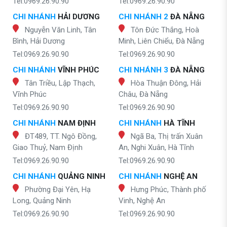
Tel:0969.26.90.90
Tel:0969.26.90.90
CHI NHÁNH
HẢI DƯƠNG
CHI NHÁNH 2
ĐÀ NẴNG
Nguyễn Văn Linh, Tân
Tôn Đức Thắng, Hoà
Bình, Hải Dương
Minh, Liên Chiểu, Đà Nẵng
Tel:0969.26.90.90
Tel:0969.26.90.90
CHI NHÁNH
VĨNH PHÚC
CHI NHÁNH 3
ĐÀ NẴNG
Tân Triều, Lập Thạch,
Hòa Thuận Đông, Hải
Vĩnh Phúc
Châu, Đà Nẵng
Tel:0969.26.90.90
Tel:0969.26.90.90
CHI NHÁNH
NAM ĐỊNH
CHI NHÁNH
HÀ TĨNH
ĐT489, TT. Ngô Đồng,
Ngã Ba, Thị trấn Xuân
Giao Thuỷ, Nam Định
An, Nghi Xuân, Hà Tĩnh
Tel:0969.26.90.90
Tel:0969.26.90.90
CHI NHÁNH
QUẢNG NINH
CHI NHÁNH
NGHỆ AN
Phường Đại Yên, Hạ
Hưng Phúc, Thành phố
Long, Quảng Ninh
Vinh, Nghệ An
Tel:0969.26.90.90
Tel:0969.26.90.90