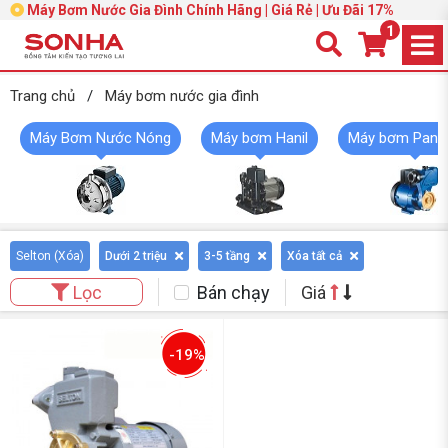
Máy Bơm Nước Gia Đình Chính Hãng | Giá Rẻ | Ưu Đãi 17%
1
Trang chủ
/
Máy bơm nước gia đình
Máy Bơm Nước Nóng
Máy bơm Hanil
Máy bơm Pana
Selton (
Xóa
)
Dưới 2 triệu
3-5 tầng
Xóa tất cả
Bán chạy
Giá
Lọc
-19%