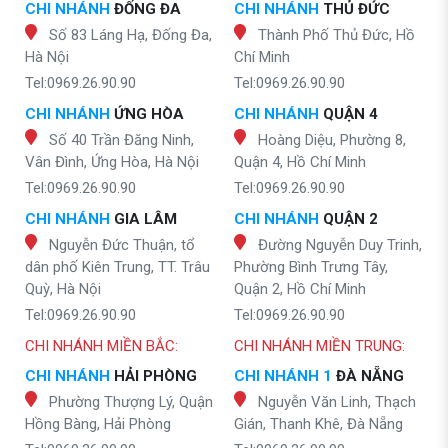
CHI NHÁNH
ĐỐNG ĐA
CHI NHÁNH
THỦ ĐỨC
Số 83 Láng Hạ, Đống Đa,
Thành Phố Thủ Đức, Hồ
Hà Nội
Chí Minh
Tel:0969.26.90.90
Tel:0969.26.90.90
CHI NHÁNH
ỨNG HÒA
CHI NHÁNH
QUẬN 4
Số 40 Trần Đăng Ninh,
Hoàng Diệu, Phường 8,
Vân Đình, Ứng Hòa, Hà Nội
Quận 4, Hồ Chí Minh
Tel:0969.26.90.90
Tel:0969.26.90.90
CHI NHÁNH
GIA LÂM
CHI NHÁNH
QUẬN 2
Nguyễn Đức Thuận, tổ
Đường Nguyễn Duy Trinh,
dân phố Kiên Trung, TT. Trâu
Phường Bình Trưng Tây,
Quỳ, Hà Nội
Quận 2, Hồ Chí Minh
Tel:0969.26.90.90
Tel:0969.26.90.90
CHI NHÁNH MIỀN BẮC:
CHI NHÁNH MIỀN TRUNG:
CHI NHÁNH
HẢI PHÒNG
CHI NHÁNH 1
ĐÀ NẴNG
Phường Thượng Lý, Quận
Nguyễn Văn Linh, Thạch
Hồng Bàng, Hải Phòng
Gián, Thanh Khê, Đà Nẵng