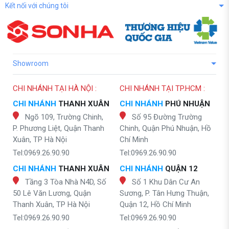
Kết nối với chúng tôi
Showroom
CHI NHÁNH TẠI HÀ NỘI :
CHI NHÁNH TẠI TP.HCM :
CHI NHÁNH
THANH XUÂN
CHI NHÁNH
PHÚ NHUẬN
Ngõ 109, Trường Chinh,
Số 95 Đường Trường
P. Phương Liệt, Quận Thanh
Chinh, Quận Phú Nhuận, Hồ
Xuân, TP Hà Nội
Chí Minh
Tel:0969.26.90.90
Tel:0969.26.90.90
CHI NHÁNH
THANH XUÂN
CHI NHÁNH
QUẬN 12
Tầng 3 Tòa Nhà N4D, Số
Số 1 Khu Dân Cư An
50 Lê Văn Lương, Quận
Sương, P. Tân Hưng Thuận,
Thanh Xuân, TP Hà Nội
Quận 12, Hồ Chí Minh
Tel:0969.26.90.90
Tel:0969.26.90.90