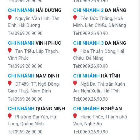
Tel:0969.26.90.90
Tel:0969.26.90.90
CHI NHÁNH
HẢI DƯƠNG
CHI NHÁNH 2
ĐÀ NẴNG
Nguyễn Văn Linh, Tân
Tôn Đức Thắng, Hoà
Bình, Hải Dương
Minh, Liên Chiểu, Đà Nẵng
Tel:0969.26.90.90
Tel:0969.26.90.90
CHI NHÁNH
VĨNH PHÚC
CHI NHÁNH 3
ĐÀ NẴNG
Tân Triều, Lập Thạch,
Hòa Thuận Đông, Hải
Vĩnh Phúc
Châu, Đà Nẵng
Tel:0969.26.90.90
Tel:0969.26.90.90
CHI NHÁNH
NAM ĐỊNH
CHI NHÁNH
HÀ TĨNH
ĐT489, TT. Ngô Đồng,
Ngã Ba, Thị trấn Xuân
Giao Thuỷ, Nam Định
An, Nghi Xuân, Hà Tĩnh
Tel:0969.26.90.90
Tel:0969.26.90.90
CHI NHÁNH
QUẢNG NINH
CHI NHÁNH
NGHỆ AN
Phường Đại Yên, Hạ
Hưng Phúc, Thành phố
Long, Quảng Ninh
Vinh, Nghệ An
Tel:0969.26.90.90
Tel:0969.26.90.90