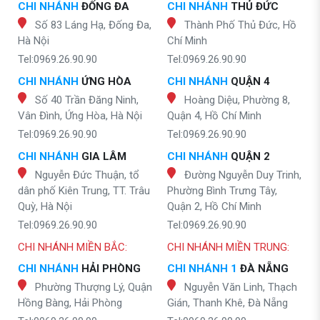
CHI NHÁNH
ĐỐNG ĐA
CHI NHÁNH
THỦ ĐỨC
Số 83 Láng Hạ, Đống Đa,
Thành Phố Thủ Đức, Hồ
Hà Nội
Chí Minh
Tel:0969.26.90.90
Tel:0969.26.90.90
CHI NHÁNH
ỨNG HÒA
CHI NHÁNH
QUẬN 4
Số 40 Trần Đăng Ninh,
Hoàng Diệu, Phường 8,
Vân Đình, Ứng Hòa, Hà Nội
Quận 4, Hồ Chí Minh
Tel:0969.26.90.90
Tel:0969.26.90.90
CHI NHÁNH
GIA LÂM
CHI NHÁNH
QUẬN 2
Nguyễn Đức Thuận, tổ
Đường Nguyễn Duy Trinh,
dân phố Kiên Trung, TT. Trâu
Phường Bình Trưng Tây,
Quỳ, Hà Nội
Quận 2, Hồ Chí Minh
Tel:0969.26.90.90
Tel:0969.26.90.90
CHI NHÁNH MIỀN BẮC:
CHI NHÁNH MIỀN TRUNG:
CHI NHÁNH
HẢI PHÒNG
CHI NHÁNH 1
ĐÀ NẴNG
Phường Thượng Lý, Quận
Nguyễn Văn Linh, Thạch
Hồng Bàng, Hải Phòng
Gián, Thanh Khê, Đà Nẵng