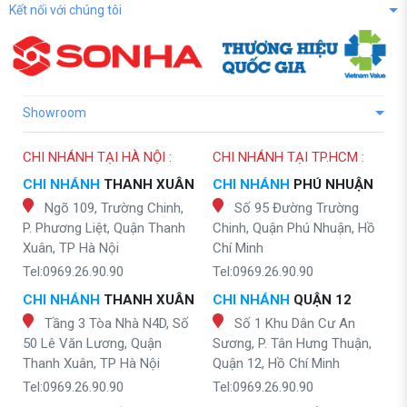
Kết nối với chúng tôi
Showroom
CHI NHÁNH TẠI HÀ NỘI :
CHI NHÁNH TẠI TP.HCM :
CHI NHÁNH
THANH XUÂN
CHI NHÁNH
PHÚ NHUẬN
Ngõ 109, Trường Chinh,
Số 95 Đường Trường
P. Phương Liệt, Quận Thanh
Chinh, Quận Phú Nhuận, Hồ
Xuân, TP Hà Nội
Chí Minh
Tel:0969.26.90.90
Tel:0969.26.90.90
CHI NHÁNH
THANH XUÂN
CHI NHÁNH
QUẬN 12
Tầng 3 Tòa Nhà N4D, Số
Số 1 Khu Dân Cư An
50 Lê Văn Lương, Quận
Sương, P. Tân Hưng Thuận,
Thanh Xuân, TP Hà Nội
Quận 12, Hồ Chí Minh
Tel:0969.26.90.90
Tel:0969.26.90.90