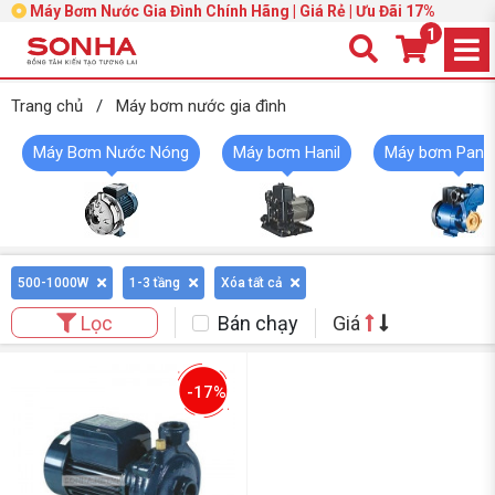
Máy Bơm Nước Gia Đình Chính Hãng | Giá Rẻ | Ưu Đãi 17%
1
Trang chủ
/
Máy bơm nước gia đình
Máy Bơm Nước Nóng
Máy bơm Hanil
Máy bơm Pana
500-1000W
1-3 tầng
Xóa tất cả
Bán chạy
Giá
Lọc
-17%