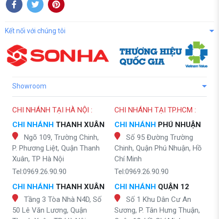
Kết nối với chúng tôi
Showroom
CHI NHÁNH TẠI HÀ NỘI :
CHI NHÁNH TẠI TP.HCM :
CHI NHÁNH
THANH XUÂN
CHI NHÁNH
PHÚ NHUẬN
Ngõ 109, Trường Chinh,
Số 95 Đường Trường
P. Phương Liệt, Quận Thanh
Chinh, Quận Phú Nhuận, Hồ
Xuân, TP Hà Nội
Chí Minh
Tel:0969.26.90.90
Tel:0969.26.90.90
CHI NHÁNH
THANH XUÂN
CHI NHÁNH
QUẬN 12
Tầng 3 Tòa Nhà N4D, Số
Số 1 Khu Dân Cư An
50 Lê Văn Lương, Quận
Sương, P. Tân Hưng Thuận,