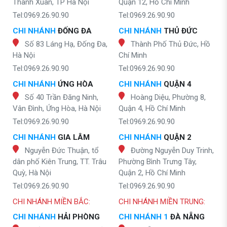
Thanh Xuân, TP Hà Nội
Quận 12, Hồ Chí Minh
Tel:0969.26.90.90
Tel:0969.26.90.90
CHI NHÁNH
ĐỐNG ĐA
CHI NHÁNH
THỦ ĐỨC
Số 83 Láng Hạ, Đống Đa,
Thành Phố Thủ Đức, Hồ
Hà Nội
Chí Minh
Tel:0969.26.90.90
Tel:0969.26.90.90
CHI NHÁNH
ỨNG HÒA
CHI NHÁNH
QUẬN 4
Số 40 Trần Đăng Ninh,
Hoàng Diệu, Phường 8,
Vân Đình, Ứng Hòa, Hà Nội
Quận 4, Hồ Chí Minh
Tel:0969.26.90.90
Tel:0969.26.90.90
CHI NHÁNH
GIA LÂM
CHI NHÁNH
QUẬN 2
Nguyễn Đức Thuận, tổ
Đường Nguyễn Duy Trinh,
dân phố Kiên Trung, TT. Trâu
Phường Bình Trưng Tây,
Quỳ, Hà Nội
Quận 2, Hồ Chí Minh
Tel:0969.26.90.90
Tel:0969.26.90.90
CHI NHÁNH MIỀN BẮC:
CHI NHÁNH MIỀN TRUNG:
CHI NHÁNH
HẢI PHÒNG
CHI NHÁNH 1
ĐÀ NẴNG