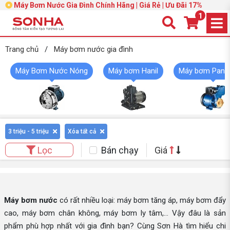
Máy Bơm Nước Gia Đình Chính Hãng | Giá Rẻ | Ưu Đãi 17%
1
Trang chủ
/
Máy bơm nước gia đình
Máy Bơm Nước Nóng
Máy bơm Hanil
Máy bơm Pana
3 triệu - 5 triệu
Xóa tất cả
Bán chạy
Giá
Lọc
Máy bơm nước
có rất nhiều loại: máy bơm tăng áp, máy bơm đẩy
cao, máy bơm chân không, máy bơm ly tâm,... Vậy đâu là sản
phẩm phù hợp nhất với gia đình bạn? Cùng Sơn Hà tìm hiểu chi