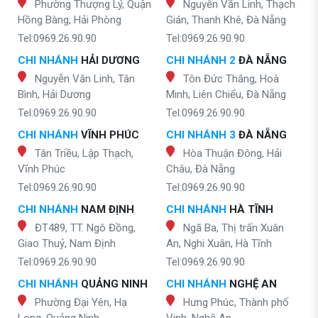
Phường Thượng Lý, Quận
Nguyễn Văn Linh, Thạch
Hồng Bàng, Hải Phòng
Gián, Thanh Khê, Đà Nẵng
Tel:0969.26.90.90
Tel:0969.26.90.90
CHI NHÁNH
HẢI DƯƠNG
CHI NHÁNH 2
ĐÀ NẴNG
Nguyễn Văn Linh, Tân
Tôn Đức Thắng, Hoà
Bình, Hải Dương
Minh, Liên Chiểu, Đà Nẵng
Tel:0969.26.90.90
Tel:0969.26.90.90
CHI NHÁNH
VĨNH PHÚC
CHI NHÁNH 3
ĐÀ NẴNG
Tân Triều, Lập Thạch,
Hòa Thuận Đông, Hải
Vĩnh Phúc
Châu, Đà Nẵng
Tel:0969.26.90.90
Tel:0969.26.90.90
CHI NHÁNH
NAM ĐỊNH
CHI NHÁNH
HÀ TĨNH
ĐT489, TT. Ngô Đồng,
Ngã Ba, Thị trấn Xuân
Giao Thuỷ, Nam Định
An, Nghi Xuân, Hà Tĩnh
Tel:0969.26.90.90
Tel:0969.26.90.90
CHI NHÁNH
QUẢNG NINH
CHI NHÁNH
NGHỆ AN
Phường Đại Yên, Hạ
Hưng Phúc, Thành phố