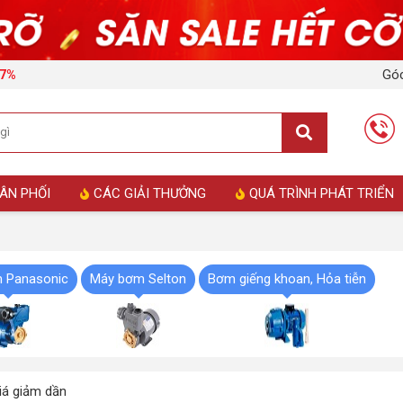
Góc
17%
ÂN PHỐI
CÁC GIẢI THƯỞNG
QUÁ TRÌNH PHÁT TRIỂN
 Panasonic
Máy bơm Selton
Bơm giếng khoan, Hỏa tiễn
á giảm dần