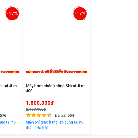
-17%
-17%
hirai JLm
Máy bơm chân không Shirai JLm
400
1.800.000đ
2.160.000đ
576
Đã bán
554
ng tại nội
Miễn phí giao hàng, áp dụng tại nội
thành Hà Nội