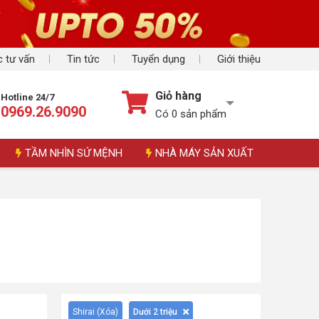
 tư vấn
Tin tức
Tuyển dụng
Giới thiệu
Giỏ hàng
Hotline 24/7
0969.26.9090
Có
0
sản phẩm
TẦM NHÌN SỨ MỆNH
NHÀ MÁY SẢN XUẤT
Shirai (
Xóa
)
Dưới 2 triệu