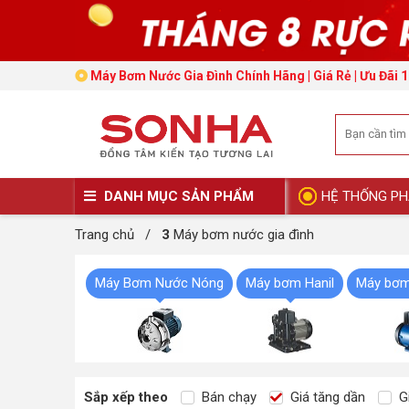
Máy Bơm Nước Gia Đình Chính Hãng | Giá Rẻ | Ưu Đãi 
DANH MỤC SẢN PHẨM
HỆ THỐNG PH
Trang chủ
/
3
Máy bơm nước gia đình
Máy Bơm Nước Nóng
Máy bơm Hanil
Máy bơm
Sắp xếp theo
Bán chạy
Giá tăng dần
Gi