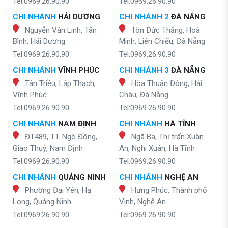
Tel:0969.26.90.90
Tel:0969.26.90.90
CHI NHÁNH
HẢI DƯƠNG
CHI NHÁNH 2
ĐÀ NẴNG
Nguyễn Văn Linh, Tân
Tôn Đức Thắng, Hoà
Bình, Hải Dương
Minh, Liên Chiểu, Đà Nẵng
Tel:0969.26.90.90
Tel:0969.26.90.90
CHI NHÁNH
VĨNH PHÚC
CHI NHÁNH 3
ĐÀ NẴNG
Tân Triều, Lập Thạch,
Hòa Thuận Đông, Hải
Vĩnh Phúc
Châu, Đà Nẵng
Tel:0969.26.90.90
Tel:0969.26.90.90
CHI NHÁNH
NAM ĐỊNH
CHI NHÁNH
HÀ TĨNH
ĐT489, TT. Ngô Đồng,
Ngã Ba, Thị trấn Xuân
Giao Thuỷ, Nam Định
An, Nghi Xuân, Hà Tĩnh
Tel:0969.26.90.90
Tel:0969.26.90.90
CHI NHÁNH
QUẢNG NINH
CHI NHÁNH
NGHỆ AN
Phường Đại Yên, Hạ
Hưng Phúc, Thành phố
Long, Quảng Ninh
Vinh, Nghệ An
Tel:0969.26.90.90
Tel:0969.26.90.90