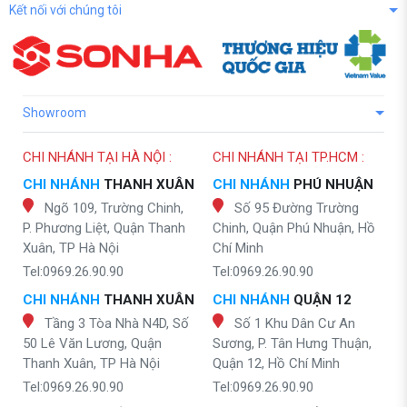
Kết nối với chúng tôi
Showroom
CHI NHÁNH TẠI HÀ NỘI :
CHI NHÁNH TẠI TP.HCM :
CHI NHÁNH
THANH XUÂN
CHI NHÁNH
PHÚ NHUẬN
Ngõ 109, Trường Chinh,
Số 95 Đường Trường
P. Phương Liệt, Quận Thanh
Chinh, Quận Phú Nhuận, Hồ
Xuân, TP Hà Nội
Chí Minh
Tel:0969.26.90.90
Tel:0969.26.90.90
CHI NHÁNH
THANH XUÂN
CHI NHÁNH
QUẬN 12
Tầng 3 Tòa Nhà N4D, Số
Số 1 Khu Dân Cư An
50 Lê Văn Lương, Quận
Sương, P. Tân Hưng Thuận,
Thanh Xuân, TP Hà Nội
Quận 12, Hồ Chí Minh
Tel:0969.26.90.90
Tel:0969.26.90.90