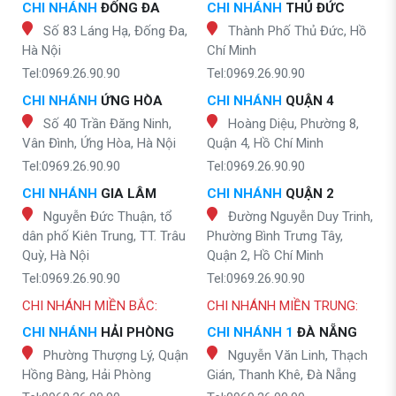
CHI NHÁNH
ĐỐNG ĐA
CHI NHÁNH
THỦ ĐỨC
Số 83 Láng Hạ, Đống Đa,
Thành Phố Thủ Đức, Hồ
Hà Nội
Chí Minh
Tel:0969.26.90.90
Tel:0969.26.90.90
CHI NHÁNH
ỨNG HÒA
CHI NHÁNH
QUẬN 4
Số 40 Trần Đăng Ninh,
Hoàng Diệu, Phường 8,
Vân Đình, Ứng Hòa, Hà Nội
Quận 4, Hồ Chí Minh
Tel:0969.26.90.90
Tel:0969.26.90.90
CHI NHÁNH
GIA LÂM
CHI NHÁNH
QUẬN 2
Nguyễn Đức Thuận, tổ
Đường Nguyễn Duy Trinh,
dân phố Kiên Trung, TT. Trâu
Phường Bình Trưng Tây,
Quỳ, Hà Nội
Quận 2, Hồ Chí Minh
Tel:0969.26.90.90
Tel:0969.26.90.90
CHI NHÁNH MIỀN BẮC:
CHI NHÁNH MIỀN TRUNG:
CHI NHÁNH
HẢI PHÒNG
CHI NHÁNH 1
ĐÀ NẴNG
Phường Thượng Lý, Quận
Nguyễn Văn Linh, Thạch
Hồng Bàng, Hải Phòng
Gián, Thanh Khê, Đà Nẵng