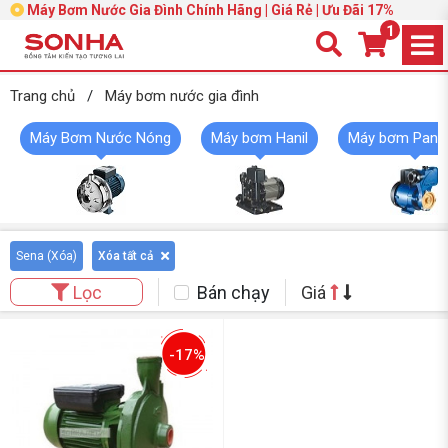
Máy Bơm Nước Gia Đình Chính Hãng | Giá Rẻ | Ưu Đãi 17%
1
Trang chủ
/
Máy bơm nước gia đình
Máy Bơm Nước Nóng
Máy bơm Hanil
Máy bơm Pana
Sena (
Xóa
)
Xóa tất cả
Bán chạy
Giá
Lọc
-17%