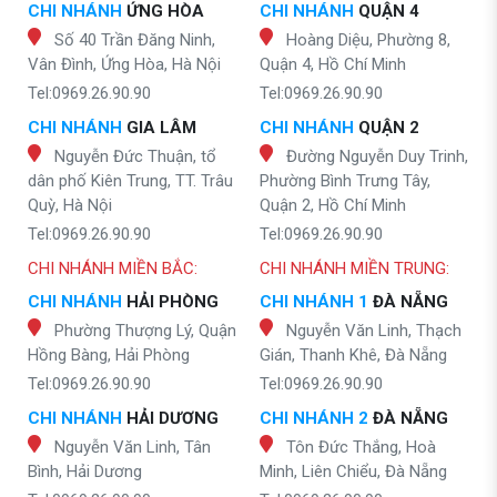
CHI NHÁNH
ỨNG HÒA
CHI NHÁNH
QUẬN 4
Số 40 Trần Đăng Ninh,
Hoàng Diệu, Phường 8,
Vân Đình, Ứng Hòa, Hà Nội
Quận 4, Hồ Chí Minh
Tel:0969.26.90.90
Tel:0969.26.90.90
CHI NHÁNH
GIA LÂM
CHI NHÁNH
QUẬN 2
Nguyễn Đức Thuận, tổ
Đường Nguyễn Duy Trinh,
dân phố Kiên Trung, TT. Trâu
Phường Bình Trưng Tây,
Quỳ, Hà Nội
Quận 2, Hồ Chí Minh
Tel:0969.26.90.90
Tel:0969.26.90.90
CHI NHÁNH MIỀN BẮC:
CHI NHÁNH MIỀN TRUNG:
CHI NHÁNH
HẢI PHÒNG
CHI NHÁNH 1
ĐÀ NẴNG
Phường Thượng Lý, Quận
Nguyễn Văn Linh, Thạch
Hồng Bàng, Hải Phòng
Gián, Thanh Khê, Đà Nẵng
Tel:0969.26.90.90
Tel:0969.26.90.90
CHI NHÁNH
HẢI DƯƠNG
CHI NHÁNH 2
ĐÀ NẴNG
Nguyễn Văn Linh, Tân
Tôn Đức Thắng, Hoà
Bình, Hải Dương
Minh, Liên Chiểu, Đà Nẵng