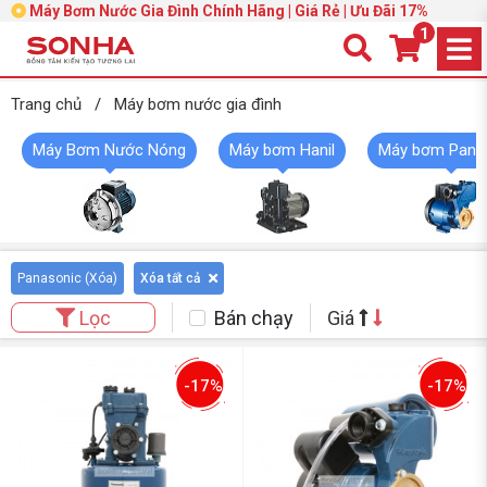
Máy Bơm Nước Gia Đình Chính Hãng | Giá Rẻ | Ưu Đãi 17%
1
Trang chủ
/
Máy bơm nước gia đình
Máy Bơm Nước Nóng
Máy bơm Hanil
Máy bơm Pana
Panasonic (
Xóa
)
Xóa tất cả
Bán chạy
Giá
Lọc
-17%
-17%