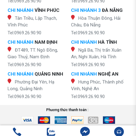
Tel:0969.26.90.90
Tel:0969.26.90.90
CHI NHÁNH
VĨNH PHÚC
CHI NHÁNH 3
ĐÀ NẴNG
Tân Triều, Lập Thạch,
Hòa Thuận Đông, Hải
Vĩnh Phúc
Châu, Đà Nẵng
Tel:0969.26.90.90
Tel:0969.26.90.90
CHI NHÁNH
NAM ĐỊNH
CHI NHÁNH
HÀ TĨNH
ĐT489, TT. Ngô Đồng,
Ngã Ba, Thị trấn Xuân
Giao Thuỷ, Nam Định
An, Nghi Xuân, Hà Tĩnh
Tel:0969.26.90.90
Tel:0969.26.90.90
CHI NHÁNH
QUẢNG NINH
CHI NHÁNH
NGHỆ AN
Phường Đại Yên, Hạ
Hưng Phúc, Thành phố
Long, Quảng Ninh
Vinh, Nghệ An
Tel:0969.26.90.90
Tel:0969.26.90.90
Phương thức thanh toán :