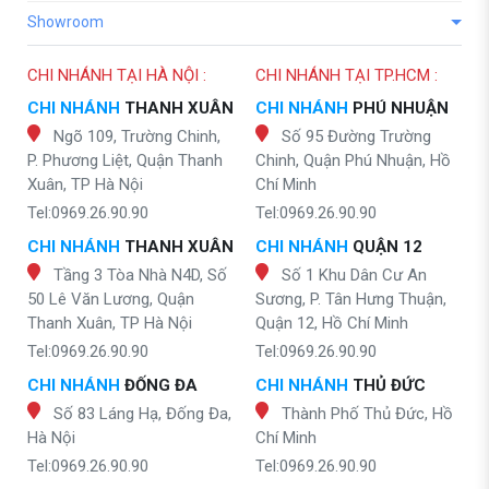
Showroom
CHI NHÁNH TẠI HÀ NỘI :
CHI NHÁNH TẠI TP.HCM :
CHI NHÁNH
THANH XUÂN
CHI NHÁNH
PHÚ NHUẬN
Ngõ 109, Trường Chinh,
Số 95 Đường Trường
P. Phương Liệt, Quận Thanh
Chinh, Quận Phú Nhuận, Hồ
Xuân, TP Hà Nội
Chí Minh
Tel:0969.26.90.90
Tel:0969.26.90.90
CHI NHÁNH
THANH XUÂN
CHI NHÁNH
QUẬN 12
Tầng 3 Tòa Nhà N4D, Số
Số 1 Khu Dân Cư An
50 Lê Văn Lương, Quận
Sương, P. Tân Hưng Thuận,
Thanh Xuân, TP Hà Nội
Quận 12, Hồ Chí Minh
Tel:0969.26.90.90
Tel:0969.26.90.90
CHI NHÁNH
ĐỐNG ĐA
CHI NHÁNH
THỦ ĐỨC
Số 83 Láng Hạ, Đống Đa,
Thành Phố Thủ Đức, Hồ
Hà Nội
Chí Minh
Tel:0969.26.90.90
Tel:0969.26.90.90