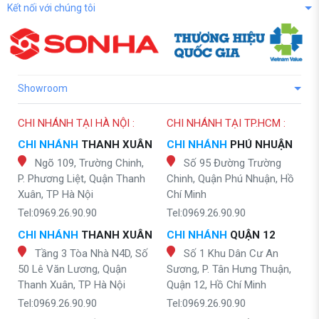
Kết nối với chúng tôi
Showroom
CHI NHÁNH TẠI HÀ NỘI :
CHI NHÁNH TẠI TP.HCM :
CHI NHÁNH
THANH XUÂN
CHI NHÁNH
PHÚ NHUẬN
Ngõ 109, Trường Chinh,
Số 95 Đường Trường
P. Phương Liệt, Quận Thanh
Chinh, Quận Phú Nhuận, Hồ
Xuân, TP Hà Nội
Chí Minh
Tel:0969.26.90.90
Tel:0969.26.90.90
CHI NHÁNH
THANH XUÂN
CHI NHÁNH
QUẬN 12
Tầng 3 Tòa Nhà N4D, Số
Số 1 Khu Dân Cư An
50 Lê Văn Lương, Quận
Sương, P. Tân Hưng Thuận,
Thanh Xuân, TP Hà Nội
Quận 12, Hồ Chí Minh
Tel:0969.26.90.90
Tel:0969.26.90.90