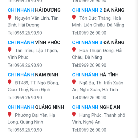
Tel:0969.26.90.90
Tel:0969.26.90.90
CHI NHÁNH
HẢI DƯƠNG
CHI NHÁNH 2
ĐÀ NẴNG
Nguyễn Văn Linh, Tân
Tôn Đức Thắng, Hoà
Bình, Hải Dương
Minh, Liên Chiểu, Đà Nẵng
Tel:0969.26.90.90
Tel:0969.26.90.90
CHI NHÁNH
VĨNH PHÚC
CHI NHÁNH 3
ĐÀ NẴNG
Tân Triều, Lập Thạch,
Hòa Thuận Đông, Hải
Vĩnh Phúc
Châu, Đà Nẵng
Tel:0969.26.90.90
Tel:0969.26.90.90
CHI NHÁNH
NAM ĐỊNH
CHI NHÁNH
HÀ TĨNH
ĐT489, TT. Ngô Đồng,
Ngã Ba, Thị trấn Xuân
Giao Thuỷ, Nam Định
An, Nghi Xuân, Hà Tĩnh
Tel:0969.26.90.90
Tel:0969.26.90.90
CHI NHÁNH
QUẢNG NINH
CHI NHÁNH
NGHỆ AN
Phường Đại Yên, Hạ
Hưng Phúc, Thành phố
Long, Quảng Ninh
Vinh, Nghệ An
Tel:0969.26.90.90
Tel:0969.26.90.90