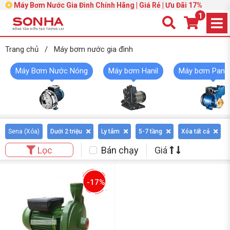
Máy Bơm Nước Gia Đình Chính Hãng | Giá Rẻ | Ưu Đãi 17%
1
Trang chủ
/
Máy bơm nước gia đình
Máy Bơm Nước Nóng
Máy bơm Hanil
Máy bơm Pana
Sena (
Xóa
)
Dưới 2 triệu
Ly tâm
5-7 tầng
Xóa tất cả
Bán chạy
Giá
Lọc
-17%