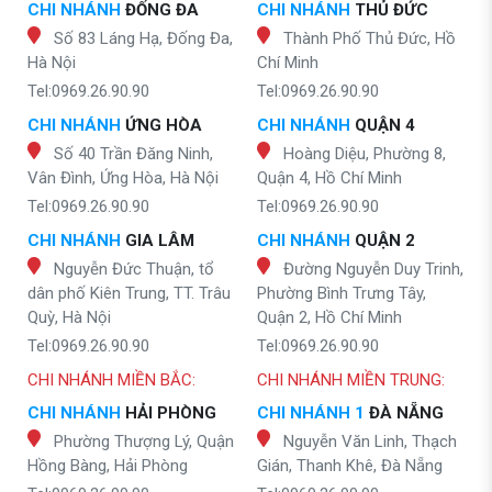
CHI NHÁNH
ĐỐNG ĐA
CHI NHÁNH
THỦ ĐỨC
Số 83 Láng Hạ, Đống Đa,
Thành Phố Thủ Đức, Hồ
Hà Nội
Chí Minh
Tel:0969.26.90.90
Tel:0969.26.90.90
CHI NHÁNH
ỨNG HÒA
CHI NHÁNH
QUẬN 4
Số 40 Trần Đăng Ninh,
Hoàng Diệu, Phường 8,
Vân Đình, Ứng Hòa, Hà Nội
Quận 4, Hồ Chí Minh
Tel:0969.26.90.90
Tel:0969.26.90.90
CHI NHÁNH
GIA LÂM
CHI NHÁNH
QUẬN 2
Nguyễn Đức Thuận, tổ
Đường Nguyễn Duy Trinh,
dân phố Kiên Trung, TT. Trâu
Phường Bình Trưng Tây,
Quỳ, Hà Nội
Quận 2, Hồ Chí Minh
Tel:0969.26.90.90
Tel:0969.26.90.90
CHI NHÁNH MIỀN BẮC:
CHI NHÁNH MIỀN TRUNG:
CHI NHÁNH
HẢI PHÒNG
CHI NHÁNH 1
ĐÀ NẴNG
Phường Thượng Lý, Quận
Nguyễn Văn Linh, Thạch
Hồng Bàng, Hải Phòng
Gián, Thanh Khê, Đà Nẵng