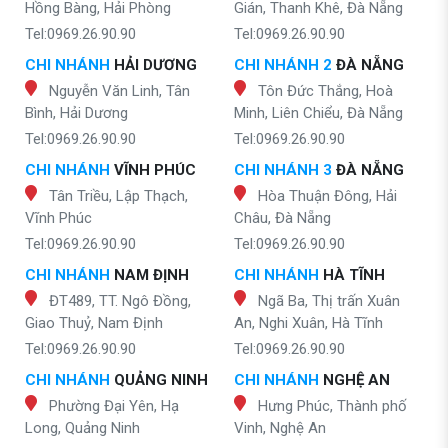
Hồng Bàng, Hải Phòng
Gián, Thanh Khê, Đà Nẵng
Tel:0969.26.90.90
Tel:0969.26.90.90
CHI NHÁNH
HẢI DƯƠNG
CHI NHÁNH 2
ĐÀ NẴNG
Nguyễn Văn Linh, Tân
Tôn Đức Thắng, Hoà
Bình, Hải Dương
Minh, Liên Chiểu, Đà Nẵng
Tel:0969.26.90.90
Tel:0969.26.90.90
CHI NHÁNH
VĨNH PHÚC
CHI NHÁNH 3
ĐÀ NẴNG
Tân Triều, Lập Thạch,
Hòa Thuận Đông, Hải
Vĩnh Phúc
Châu, Đà Nẵng
Tel:0969.26.90.90
Tel:0969.26.90.90
CHI NHÁNH
NAM ĐỊNH
CHI NHÁNH
HÀ TĨNH
ĐT489, TT. Ngô Đồng,
Ngã Ba, Thị trấn Xuân
Giao Thuỷ, Nam Định
An, Nghi Xuân, Hà Tĩnh
Tel:0969.26.90.90
Tel:0969.26.90.90
CHI NHÁNH
QUẢNG NINH
CHI NHÁNH
NGHỆ AN
Phường Đại Yên, Hạ
Hưng Phúc, Thành phố
Long, Quảng Ninh
Vinh, Nghệ An