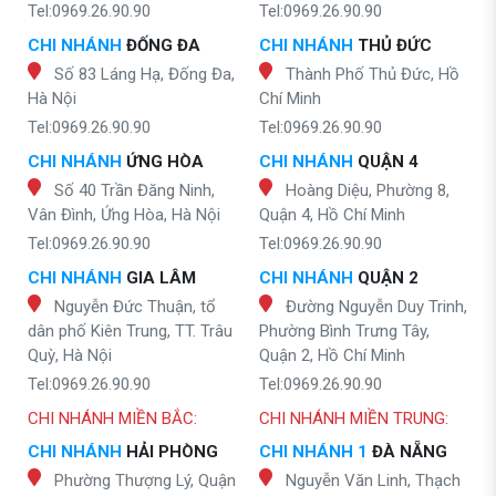
Tel:0969.26.90.90
Tel:0969.26.90.90
CHI NHÁNH
ĐỐNG ĐA
CHI NHÁNH
THỦ ĐỨC
Số 83 Láng Hạ, Đống Đa,
Thành Phố Thủ Đức, Hồ
Hà Nội
Chí Minh
Tel:0969.26.90.90
Tel:0969.26.90.90
CHI NHÁNH
ỨNG HÒA
CHI NHÁNH
QUẬN 4
Số 40 Trần Đăng Ninh,
Hoàng Diệu, Phường 8,
Vân Đình, Ứng Hòa, Hà Nội
Quận 4, Hồ Chí Minh
Tel:0969.26.90.90
Tel:0969.26.90.90
CHI NHÁNH
GIA LÂM
CHI NHÁNH
QUẬN 2
Nguyễn Đức Thuận, tổ
Đường Nguyễn Duy Trinh,
dân phố Kiên Trung, TT. Trâu
Phường Bình Trưng Tây,
Quỳ, Hà Nội
Quận 2, Hồ Chí Minh
Tel:0969.26.90.90
Tel:0969.26.90.90
CHI NHÁNH MIỀN BẮC:
CHI NHÁNH MIỀN TRUNG:
CHI NHÁNH
HẢI PHÒNG
CHI NHÁNH 1
ĐÀ NẴNG
Phường Thượng Lý, Quận
Nguyễn Văn Linh, Thạch