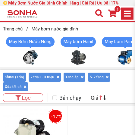
Máy Bơm Nước Gia Đình Chính Hãng | Giá Rẻ | Ưu Đãi 17%
1
Trang chủ
/
Máy bơm nước gia đình
Máy Bơm Nước Nóng
Máy bơm Hanil
Máy bơm Pana
Shirai (
Xóa
)
2 triệu - 3 triệu
Tăng áp
5-7 tầng
Xóa tất cả
Bán chạy
Giá
Lọc
-17%