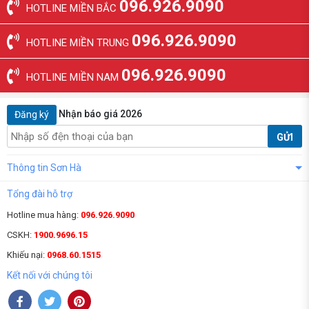
096.926.9090
HOTLINE MIỀN BẮC
096.926.9090
HOTLINE MIỀN TRUNG
096.926.9090
HOTLINE MIỀN NAM
Nhận báo giá 2026
Đăng ký
GỬI
Thông tin Sơn Hà
Tổng đài hỗ trợ
Hotline mua hàng:
096.926.9090
CSKH:
1900.9696.15
Khiếu nại:
0968.60.1515
Kết nối với chúng tôi