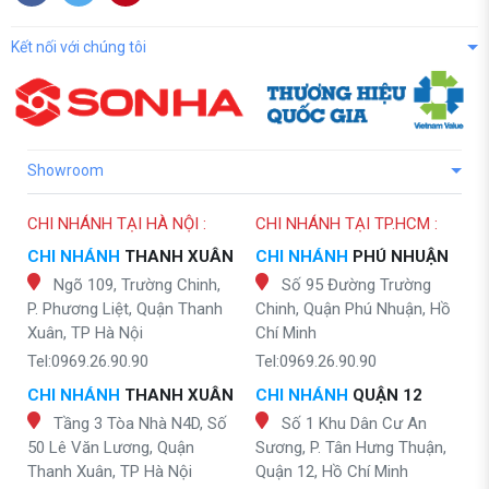
Kết nối với chúng tôi
Showroom
CHI NHÁNH TẠI HÀ NỘI :
CHI NHÁNH TẠI TP.HCM :
CHI NHÁNH
THANH XUÂN
CHI NHÁNH
PHÚ NHUẬN
Ngõ 109, Trường Chinh,
Số 95 Đường Trường
P. Phương Liệt, Quận Thanh
Chinh, Quận Phú Nhuận, Hồ
Xuân, TP Hà Nội
Chí Minh
Tel:0969.26.90.90
Tel:0969.26.90.90
CHI NHÁNH
THANH XUÂN
CHI NHÁNH
QUẬN 12
Tầng 3 Tòa Nhà N4D, Số
Số 1 Khu Dân Cư An
50 Lê Văn Lương, Quận
Sương, P. Tân Hưng Thuận,
Thanh Xuân, TP Hà Nội
Quận 12, Hồ Chí Minh