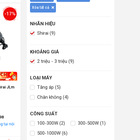
Xóa tất cả
-17%
NHÃN HIỆU
Shirai (9)
KHOẢNG GIÁ
2 triệu - 3 triệu (9)
LOẠI MÁY
Tăng áp (5)
irai JLm
Chân không (4)
CÔNG SUẤT
98
100-300W (2)
300-500W (1)
g tại nội
500-1000W (6)