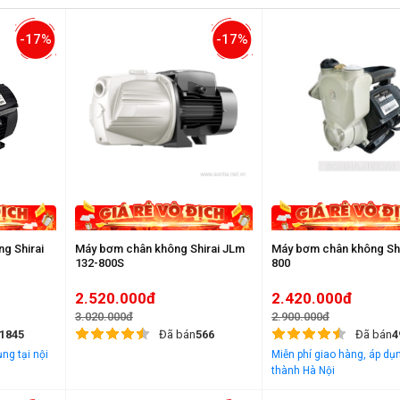
-17%
-17%
g Shirai
Máy bơm chân không Shirai JLm
Máy bơm chân không Sh
132-800S
800
2.520.000đ
2.420.000đ
3.020.000đ
2.900.000đ
1845
Đã bán
566
Đã bán
4
ng tại nội
Miễn phí giao hàng, áp dụn
thành Hà Nội