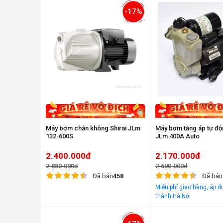
-17%
Máy bơm chân không Shirai JLm
Máy bơm tăng áp tự độn
132-600S
JLm 400A Auto
2.400.000đ
2.170.000đ
2.880.000đ
2.600.000đ
Đã bán
458
Đã bán
Miễn phí giao hàng, áp dụ
thành Hà Nội