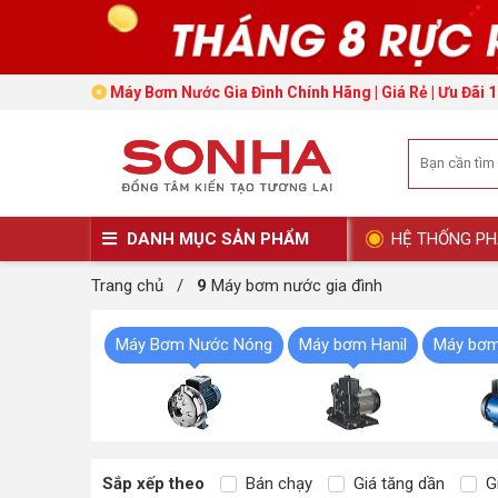
Máy Bơm Nước Gia Đình Chính Hãng | Giá Rẻ | Ưu Đãi 
DANH MỤC SẢN PHẨM
HỆ THỐNG PH
Trang chủ
/
9
Máy bơm nước gia đình
Máy Bơm Nước Nóng
Máy bơm Hanil
Máy bơm
Sắp xếp theo
Bán chạy
Giá tăng dần
Gi