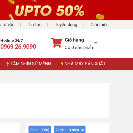
 tư vấn
Tin tức
Tuyển dụng
Giới thiệu
Giỏ hàng
Hotline 24/7
0969.26.9090
Có
0
sản phẩm
TẦM NHÌN SỨ MỆNH
NHÀ MÁY SẢN XUẤT
Shirai (
Xóa
)
2 triệu - 3 triệu