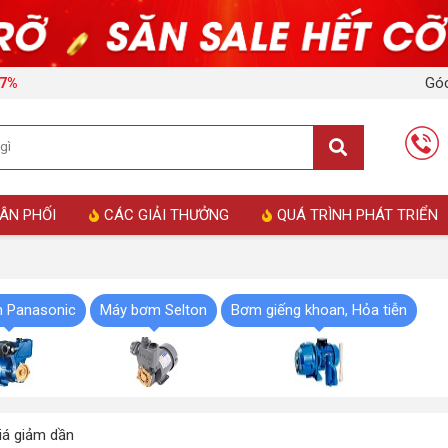
Góc
17%
ÂN PHỐI
CÁC GIẢI THƯỞNG
QUÁ TRÌNH PHÁT TRIỂN
 Panasonic
Máy bơm Selton
Bơm giếng khoan, Hỏa tiễn
á giảm dần