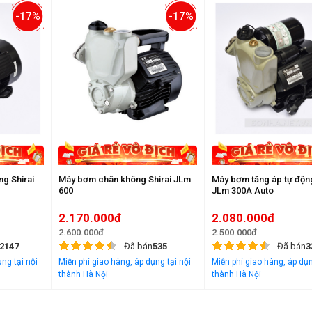
-17%
-17%
g Shirai
Máy bơm chân không Shirai JLm
Máy bơm tăng áp tự động
600
JLm 300A Auto
2.170.000đ
2.080.000đ
2.600.000đ
2.500.000đ
2147
Đã bán
535
Đã bán
3
ng tại nội
Miễn phí giao hàng, áp dụng tại nội
Miễn phí giao hàng, áp dụn
thành Hà Nội
thành Hà Nội