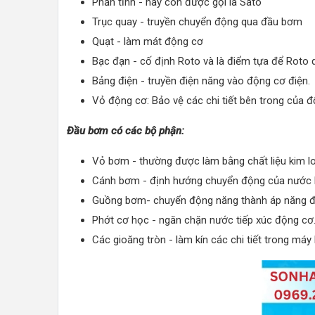
Phần tĩnh - hay còn được gọi là Sato
Trục quay - truyền chuyển động qua đầu bơm
Quạt - làm mát động cơ
Bạc đạn - cố định Roto và là điểm tựa để Roto 
Bảng điện - truyền điện năng vào động cơ điện.
Vỏ động cơ: Bảo vệ các chi tiết bên trong của đ
Đầu bơm có các bộ phận:
Vỏ bơm - thường được làm bằng chất liệu kim l
Cánh bơm - định hướng chuyển động của nước 
Guồng bơm- chuyển động năng thành áp năng để
Phớt cơ học - ngăn chặn nước tiếp xúc động cơ
Các gioăng tròn - làm kín các chi tiết trong má