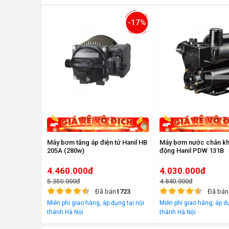
-17%
Máy bơm tăng áp điện tử Hanil HB
Máy bơm nước chân kh
205A (280w)
động Hanil PDW 131B
4.460.000đ
4.030.000đ
5.350.000đ
4.840.000đ
Đã bán
1723
Đã bán
Miễn phí giao hàng, áp dụng tại nội
Miễn phí giao hàng, áp dụ
thành Hà Nội
thành Hà Nội