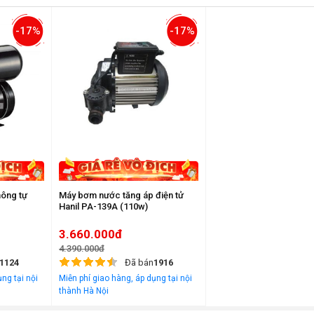
-17%
-17%
ông tự
Máy bơm nước tăng áp điện tử
Hanil PA-139A (110w)
3.660.000đ
4.390.000đ
1124
Đã bán
1916
ng tại nội
Miễn phí giao hàng, áp dụng tại nội
thành Hà Nội