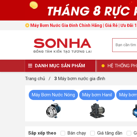
Máy Bơm Nước Gia Đình Chính Hãng | Giá Rẻ | Ưu Đãi 
DANH MỤC SẢN PHẨM
HỆ THỐNG PH
Trang chủ
/
3
Máy bơm nước gia đình
Máy Bơm Nước Nóng
Máy bơm Hanil
Máy bơm
Sắp xếp theo
Bán chạy
Giá tăng dần
Gi