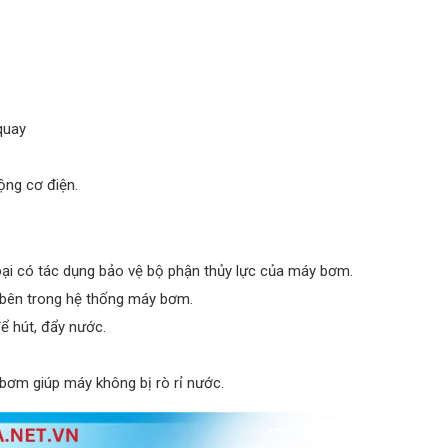
quay
ộng cơ điện.
oại có tác dụng bảo vệ bộ phận thủy lực của máy bơm.
bên trong hệ thống máy bơm.
 hút, đẩy nước.
.
y bơm giúp máy không bị rò rỉ nước.