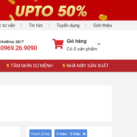
 tư vấn
Tin tức
Tuyển dụng
Giới thiệu
Giỏ hàng
Hotline 24/7
0969.26.9090
Có
0
sản phẩm
TẦM NHÌN SỨ MỆNH
NHÀ MÁY SẢN XUẤT
Hanil (
Xóa
)
3 triệu - 5 triệu