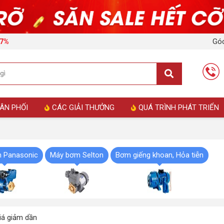
Góc
17%
ÂN PHỐI
CÁC GIẢI THƯỞNG
QUÁ TRÌNH PHÁT TRIỂN
 Panasonic
Máy bơm Selton
Bơm giếng khoan, Hỏa tiễn
á giảm dần