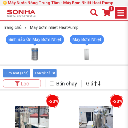
Máy Nước Nóng Trung Tâm - Máy Bơm Nhiệt Heat Pump
1
Trang chủ
/
Máy bơm nhiệt HeatPump
Bình Bảo Ôn Máy Bơm Nhiệt
Máy Bơm Nhiệt
EuroHeat (
Xóa
)
Xóa tất cả
Bán chạy
Giá
Lọc
-20%
-20%