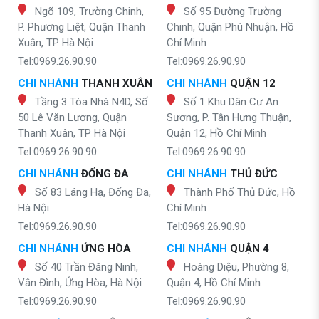
Ngõ 109, Trường Chinh,
Số 95 Đường Trường
P. Phương Liệt, Quận Thanh
Chinh, Quận Phú Nhuận, Hồ
Xuân, TP Hà Nội
Chí Minh
Tel:0969.26.90.90
Tel:0969.26.90.90
CHI NHÁNH
THANH XUÂN
CHI NHÁNH
QUẬN 12
Tầng 3 Tòa Nhà N4D, Số
Số 1 Khu Dân Cư An
50 Lê Văn Lương, Quận
Sương, P. Tân Hưng Thuận,
Thanh Xuân, TP Hà Nội
Quận 12, Hồ Chí Minh
Tel:0969.26.90.90
Tel:0969.26.90.90
CHI NHÁNH
ĐỐNG ĐA
CHI NHÁNH
THỦ ĐỨC
Số 83 Láng Hạ, Đống Đa,
Thành Phố Thủ Đức, Hồ
Hà Nội
Chí Minh
Tel:0969.26.90.90
Tel:0969.26.90.90
CHI NHÁNH
ỨNG HÒA
CHI NHÁNH
QUẬN 4
Số 40 Trần Đăng Ninh,
Hoàng Diệu, Phường 8,
Vân Đình, Ứng Hòa, Hà Nội
Quận 4, Hồ Chí Minh
Tel:0969.26.90.90
Tel:0969.26.90.90