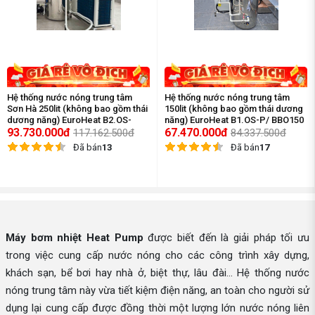
Hệ thống nước nóng trung tâm
Hệ thống nước nóng trung tâm
Sơn Hà 250lit (không bao gồm thái
150lit (không bao gồm thái dương
dương năng) EuroHeat B2.OS-
năng) EuroHeat B1.OS-P/ BBO150
P/BBO250
93.730.000đ
67.470.000đ
117.162.500đ
84.337.500đ
Đã bán
13
Đã bán
17
Máy bơm nhiệt Heat Pump
được biết đến là giải pháp tối ưu
trong việc cung cấp nước nóng cho các công trình xây dựng,
khách sạn, bể bơi hay nhà ở, biệt thự, lâu đài… Hệ thống nước
nóng trung tâm này vừa tiết kiệm điện năng, an toàn cho người sử
dụng lại cung cấp được đồng thời một lượng lớn nước nóng liên