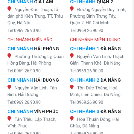
CHI NHÁNH
GIA LÂM
CHI NHÁNH
QUẬN 2
Nguyễn Đức Thuận, tổ
Đường Nguyễn Duy Trinh,
dân phố Kiên Trung, TT. Trâu
Phường Bình Trưng Tây,
Quỳ, Hà Nội
Quận 2, Hồ Chí Minh
Tel:0969.26.90.90
Tel:0969.26.90.90
CHI NHÁNH MIỀN BẮC:
CHI NHÁNH MIỀN TRUNG:
CHI NHÁNH
HẢI PHÒNG
CHI NHÁNH 1
ĐÀ NẴNG
Phường Thượng Lý, Quận
Nguyễn Văn Linh, Thạch
Hồng Bàng, Hải Phòng
Gián, Thanh Khê, Đà Nẵng
Tel:0969.26.90.90
Tel:0969.26.90.90
CHI NHÁNH
HẢI DƯƠNG
CHI NHÁNH 2
ĐÀ NẴNG
Nguyễn Văn Linh, Tân
Tôn Đức Thắng, Hoà
Bình, Hải Dương
Minh, Liên Chiểu, Đà Nẵng
Tel:0969.26.90.90
Tel:0969.26.90.90
CHI NHÁNH
VĨNH PHÚC
CHI NHÁNH 3
ĐÀ NẴNG
Tân Triều, Lập Thạch,
Hòa Thuận Đông, Hải
Vĩnh Phúc
Châu, Đà Nẵng
Tel:0969.26.90.90
Tel:0969.26.90.90