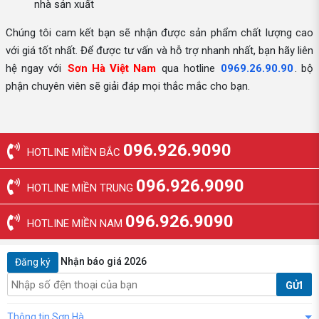
nhà sản xuất
Chúng tôi cam kết bạn sẽ nhận được sản phẩm chất lượng cao
với giá tốt nhất. Để được tư vấn và hỗ trợ nhanh nhất, bạn hãy liên
hệ ngay với
Sơn Hà Việt Nam
qua hotline
0969.26.90.90
. bộ
phận chuyên viên sẽ giải đáp mọi thắc mắc cho bạn.
096.926.9090
HOTLINE MIỀN BẮC
096.926.9090
HOTLINE MIỀN TRUNG
096.926.9090
HOTLINE MIỀN NAM
Nhận báo giá 2026
Đăng ký
GỬI
Thông tin Sơn Hà