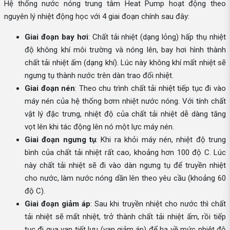
Hệ thống nước nóng trung tâm Heat Pump hoạt động theo
nguyên lý nhiệt động học với 4 giai đoạn chính sau đây:
Giai đoạn bay hơi
: Chất tải nhiệt (dạng lỏng) hấp thụ nhiệt
độ không khí môi trường và nóng lên, bay hơi hình thành
chất tải nhiệt ấm (dạng khí). Lúc này không khí mất nhiệt sẽ
ngưng tụ thành nước trên dàn trao đổi nhiệt.
Giai đoạn nén
: Theo chu trình chất tải nhiệt tiếp tục đi vào
máy nén của hệ thống bơm nhiệt nước nóng. Với tính chất
vật lý đặc trưng, nhiệt độ của chất tải nhiệt dễ dàng tăng
vọt lên khi tác động lên nó một lực máy nén.
Giai đoạn ngưng tụ
: Khi ra khỏi máy nén, nhiệt độ trung
bình của chất tải nhiệt rất cao, khoảng hơn 100 độ C. Lúc
này chất tải nhiệt sẽ đi vào dàn ngưng tụ để truyền nhiệt
cho nước, làm nước nóng dần lên theo yêu cầu (khoảng 60
độ C).
Giai đoạn giảm áp
: Sau khi truyền nhiệt cho nước thì chất
tải nhiệt sẽ mất nhiệt, trở thành chất tải nhiệt ấm, rồi tiếp
tục đi qua van tiết lưu (van giảm áp) để hạ về mức nhiệt độ