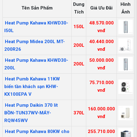
Dung
Hình
Tên Sản Phẩm
Giá Ưu Đãi
Tích
Ảnh
Heat Pump Kahawa KHWD30-
48.570.000
150L
l50L
vnđ
Heat Pump Midea 200L MT-
40.440.000
200L
200R26
vnđ
Heat Pump Kahawa KHWD30-
50.000.000
200L
200L
vnđ
Heat Pumb Kahawa 11KW
75.710.000
biến tần khách sạn KHW-
vnđ
KX100EPA V
Heat Pump Daikin 370 lít
160.000.000
BỒN-TUN37WV-MÁY-
370L
vnđ
RQW45WV
Heat Pump Kahawa 80KW cho
255.710.000