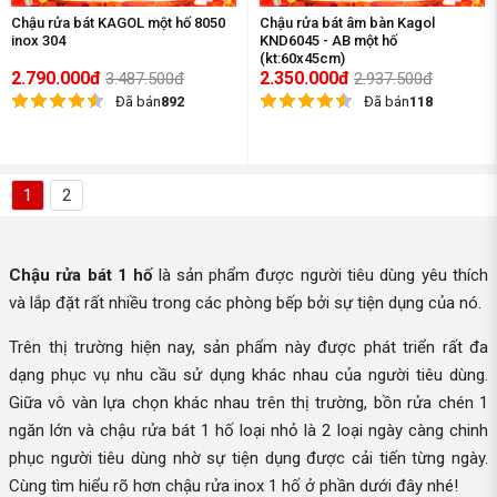
Chậu rửa bát KAGOL một hố 8050
Chậu rửa bát âm bàn Kagol
inox 304
KND6045 - AB một hố
(kt:60x45cm)
2.790.000đ
2.350.000đ
3.487.500đ
2.937.500đ
Đã bán
892
Đã bán
118
1
2
Chậu rửa bát 1 hố
là sản phẩm được người tiêu dùng yêu thích
và lắp đặt rất nhiều trong các phòng bếp bởi sự tiện dụng của nó.
Trên thị trường hiện nay, sản phẩm này được phát triển rất đa
dạng phục vụ nhu cầu sử dụng khác nhau của người tiêu dùng.
Giữa vô vàn lựa chọn khác nhau trên thị trường, bồn rửa chén 1
ngăn lớn và chậu rửa bát 1 hố loại nhỏ là 2 loại ngày càng chinh
phục người tiêu dùng nhờ sự tiện dụng được cải tiến từng ngày.
Cùng tìm hiểu rõ hơn chậu rửa inox 1 hố ở phần dưới đây nhé!