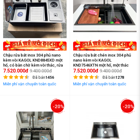
Chậu rửa bát inox 304 phủ nano
Chậu rửa bát chén inox 304 phủ
kèm vòi KAGOL KND8845XD một
nano kèm vòi KAGOL
hố, có bàn chờ kèm vòi thác, rửa
KND7546XTN một hố, một thác
cốc (kt:880x450x220)
7.520.000đ
dàn, kèm vòi RO, 3 nút bấm
7.520.000đ
9.400.000đ
9.400.000đ
(kt:750x460x220)
Đã bán
1456
Đã bán
1278
Miễn phí vận chuyển toàn quốc
Miễn phí vận chuyển toàn quốc
-20%
-20%