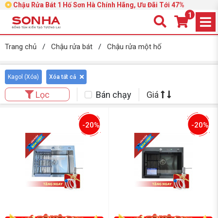
Chậu Rửa Bát 1 Hố Sơn Hà Chính Hãng, Ưu Đãi Tới 47%
1
Trang chủ
/
Chậu rửa bát
/
Chậu rửa một hố
Kagol (
Xóa
)
Xóa tất cả
Bán chạy
Giá
Lọc
-20%
-20%