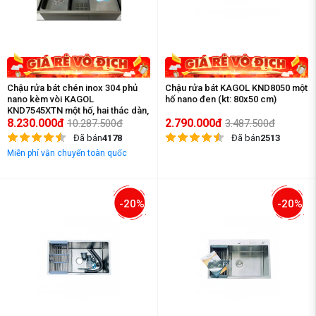
Chậu rửa bát chén inox 304 phủ
Chậu rửa bát KAGOL KND8050 một
nano kèm vòi KAGOL
hố nano đen (kt: 80x50 cm)
KND7545XTN một hố, hai thác dàn,
kèm vòi RO, 5 nút bấm
8.230.000đ
2.790.000đ
10.287.500đ
3.487.500đ
(kt:750x450x220)
Đã bán
4178
Đã bán
2513
Miễn phí vận chuyển toàn quốc
-20%
-20%