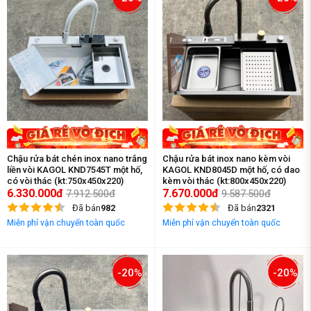
Chậu rửa bát chén inox nano trắng
Chậu rửa bát inox nano kèm vòi
liền vòi KAGOL KND7545T một hố,
KAGOL KND8045D một hố, có dao
có vòi thác (kt:750x450x220)
kèm vòi thác (kt:800x450x220)
6.330.000đ
7.670.000đ
7.912.500đ
9.587.500đ
Đã bán
982
Đã bán
2321
Miễn phí vận chuyển toàn quốc
Miễn phí vận chuyển toàn quốc
-20%
-20%