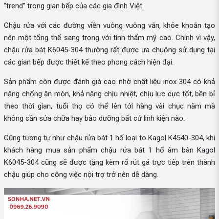
“trend” trong gian bếp của các gia đình Việt.
Chậu rửa với các đường viền vuông vuông vắn, khỏe khoắn tạo
nên một tổng thể sang trọng với tính thẩm mỹ cao. Chính vì vậy,
chậu rửa bát K6045-304 thường rất được ưa chuộng sử dụng tại
các gian bếp được thiết kế theo phong cách hiện đại.
Sản phẩm còn được đánh giá cao nhờ chất liệu inox 304 có khả
năng chống ăn mòn, khả năng chịu nhiệt, chịu lực cực tốt, bền bỉ
theo thời gian, tuổi thọ có thể lên tới hàng vài chục năm mà
không cần sửa chữa hay bảo dưỡng bất cứ linh kiện nào.
Cũng tương tự như chậu rửa bát 1 hố loại to Kagol K4540-304, khi
khách hàng mua sản phẩm chậu rửa bát 1 hố âm bàn Kagol
K6045-304 cũng sẽ được tặng kèm rổ rút gá trực tiếp trên thành
chậu giúp cho công việc nội trợ trở nên dễ dàng.