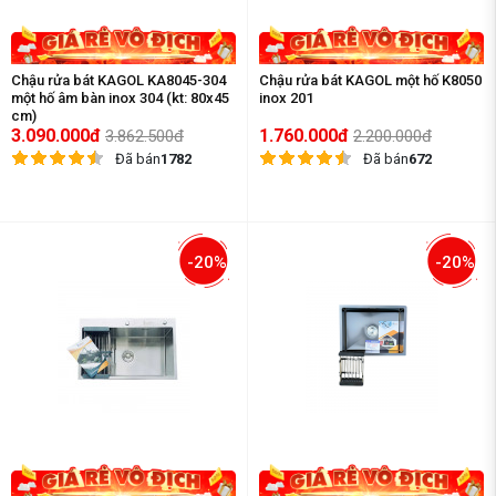
Chậu rửa bát KAGOL KA8045-304
Chậu rửa bát KAGOL một hố K8050
một hố âm bàn inox 304 (kt: 80x45
inox 201
cm)
3.090.000đ
1.760.000đ
3.862.500đ
2.200.000đ
Đã bán
1782
Đã bán
672
-20%
-20%