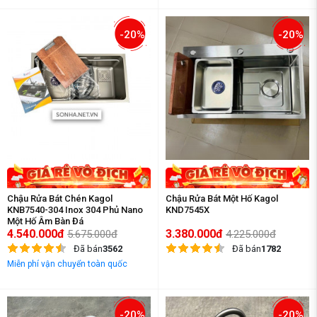
-20%
-20%
Chậu Rửa Bát Chén Kagol
Chậu Rửa Bát Một Hố Kagol
KNB7540-304 Inox 304 Phủ Nano
KND7545X
Một Hố Âm Bàn Đá
(750x400x240mm)
4.540.000đ
3.380.000đ
5.675.000đ
4.225.000đ
Đã bán
3562
Đã bán
1782
Miễn phí vận chuyển toàn quốc
-20%
-20%