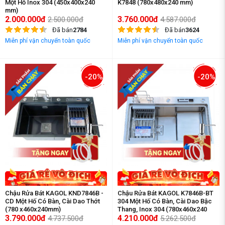
Một Hố Inox 304 (450x400x240
K7848 (780x480x240 mm)
mm)
2.000.000đ
3.760.000đ
2.500.000đ
4.587.000đ
Đã bán
2784
Đã bán
3624
Miễn phí vận chuyển toàn quốc
Miễn phí vận chuyển toàn quốc
-20%
-20%
Chậu Rửa Bát KAGOL KND7846B -
Chậu Rửa Bát KAGOL K7846B-BT
CD Một Hố Có Bàn, Cài Dao Thớt
304 Một Hố Có Bàn, Cài Dao Bậc
(780 x460x240mm)
Thang, Inox 304 (780x460x240
3.790.000đ
mm)
4.210.000đ
4.737.500đ
5.262.500đ