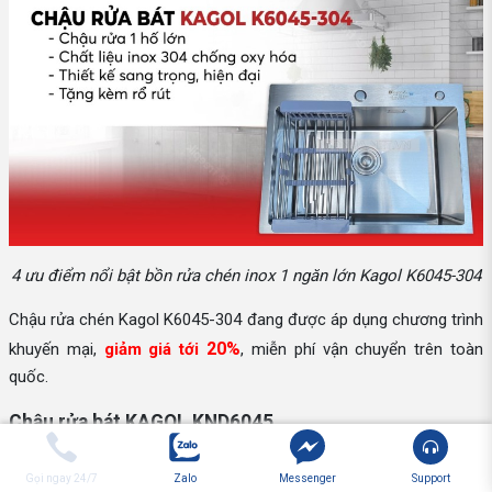
4 ưu điểm nổi bật bồn rửa chén inox 1 ngăn lớn Kagol K6045-304
Chậu rửa chén Kagol K6045-304 đang được áp dụng chương trình
20%
khuyến mại,
giảm giá tới
, miễn phí vận chuyển trên toàn
quốc.
Chậu rửa bát KAGOL KND6045
Nếu là người yêu thích sự độc lạ và mới mẻ thì
chậu rửa bát
Gọi ngay 24/7
Zalo
Messenger
Support