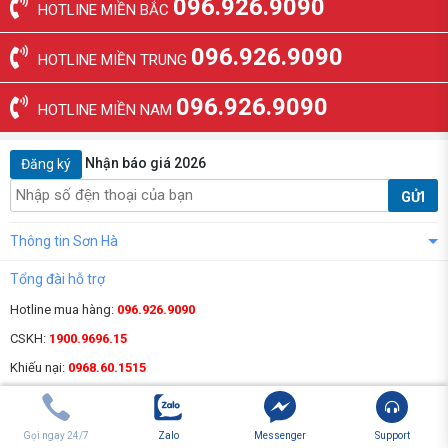
096.926.9090
HOTLINE MIỀN BẮC
096.926.9090
HOTLINE MIỀN TRUNG
096.926.9090
HOTLINE MIỀN NAM
Nhận báo giá 2026
Đăng ký
GỬI
Thông tin Sơn Hà
Tổng đài hỗ trợ
Hotline mua hàng:
096.926.9090
CSKH:
1900.9696.15
Khiếu nại:
0968.60.1515
Kết nối với chúng tôi
Gọi ngay 24/7
Zalo
Messenger
Support