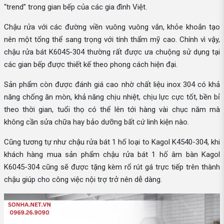
“trend” trong gian bếp của các gia đình Việt.
Chậu rửa với các đường viền vuông vuông vắn, khỏe khoắn tạo
nên một tổng thể sang trọng với tính thẩm mỹ cao. Chính vì vậy,
chậu rửa bát K6045-304 thường rất được ưa chuộng sử dụng tại
các gian bếp được thiết kế theo phong cách hiện đại.
Sản phẩm còn được đánh giá cao nhờ chất liệu inox 304 có khả
năng chống ăn mòn, khả năng chịu nhiệt, chịu lực cực tốt, bền bỉ
theo thời gian, tuổi thọ có thể lên tới hàng vài chục năm mà
không cần sửa chữa hay bảo dưỡng bất cứ linh kiện nào.
Cũng tương tự như chậu rửa bát 1 hố loại to Kagol K4540-304, khi
khách hàng mua sản phẩm chậu rửa bát 1 hố âm bàn Kagol
K6045-304 cũng sẽ được tặng kèm rổ rút gá trực tiếp trên thành
chậu giúp cho công việc nội trợ trở nên dễ dàng.