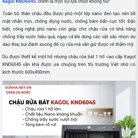
Kagol KND6045
chính là một sự lựa chọn không tồi!
Toàn bộ thân chậu đều được phủ một lớp nano đen tạo nên bề
mặt nhẵn mịn, chống đọng nước, chống bám bẩn cực tốt. Đặc
biệt, công nghệ phủ nano còn giúp cho chậu rửa có khả năng
chống trầy xước hiệu quả, ngay cả khi dùng các vật sắc nhọn dư
dao thìa, búi đánh xoong để cọ rửa mà vẫn giữ được vẻ thẩm mỹ.
Dù được thiết kế một hố nhưng chậu rửa bát 1 hố cao cấp Kagol
KND6045 vẫn khá được ưa chuộng trên thị trường Việt nhờ có
kích thước 600x450mm.