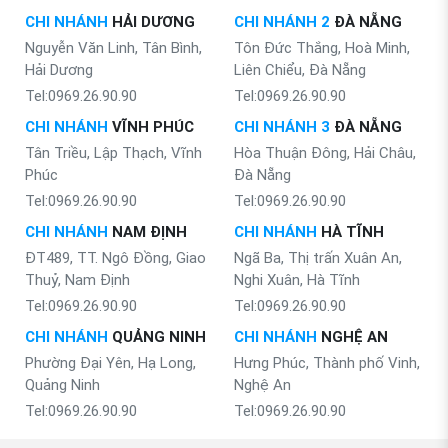
CHI NHÁNH
HẢI DƯƠNG
CHI NHÁNH 2
ĐÀ NẴNG
Nguyễn Văn Linh, Tân Bình,
Tôn Đức Thắng, Hoà Minh,
Hải Dương
Liên Chiểu, Đà Nẵng
Tel:0969.26.90.90
Tel:0969.26.90.90
CHI NHÁNH
VĨNH PHÚC
CHI NHÁNH 3
ĐÀ NẴNG
Tân Triều, Lập Thạch, Vĩnh
Hòa Thuận Đông, Hải Châu,
Phúc
Đà Nẵng
Tel:0969.26.90.90
Tel:0969.26.90.90
CHI NHÁNH
NAM ĐỊNH
CHI NHÁNH
HÀ TĨNH
ĐT489, TT. Ngô Đồng, Giao
Ngã Ba, Thị trấn Xuân An,
Thuỷ, Nam Định
Nghi Xuân, Hà Tĩnh
Tel:0969.26.90.90
Tel:0969.26.90.90
CHI NHÁNH
QUẢNG NINH
CHI NHÁNH
NGHỆ AN
Phường Đại Yên, Hạ Long,
Hưng Phúc, Thành phố Vinh,
Quảng Ninh
Nghệ An
Tel:0969.26.90.90
Tel:0969.26.90.90