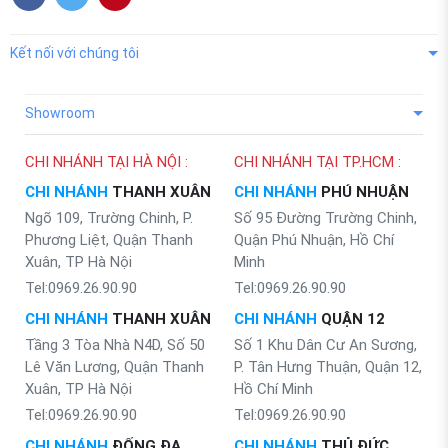
Kết nối với chúng tôi
Showroom
CHI NHÁNH TẠI HÀ NỘI :
CHI NHÁNH TẠI TP.HCM :
CHI NHÁNH
THANH XUÂN
CHI NHÁNH
PHÚ NHUẬN
Ngõ 109, Trường Chinh, P.
Số 95 Đường Trường Chinh,
Phương Liệt, Quận Thanh
Quận Phú Nhuận, Hồ Chí
Xuân, TP Hà Nội
Minh
Tel:0969.26.90.90
Tel:0969.26.90.90
CHI NHÁNH
THANH XUÂN
CHI NHÁNH
QUẬN 12
Tầng 3 Tòa Nhà N4D, Số 50
Số 1 Khu Dân Cư An Sương,
Lê Văn Lương, Quận Thanh
P. Tân Hưng Thuận, Quận 12,
Xuân, TP Hà Nội
Hồ Chí Minh
Tel:0969.26.90.90
Tel:0969.26.90.90
CHI NHÁNH
ĐỐNG ĐA
CHI NHÁNH
THỦ ĐỨC