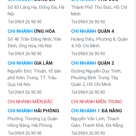
Số 83 Láng Hạ, Đống Đa, Hà
Thành Phố Thủ Đức, Hồ Chí
Nội
Minh
Tel:0969.26.90.90
Tel:0969.26.90.90
CHI NHÁNH
ỨNG HÒA
CHI NHÁNH
QUẬN 4
Số 40 Trần Đăng Ninh, Vân
Hoàng Diệu, Phường 8, Quận
Đình, Ứng Hòa, Hà Nội
4, Hồ Chí Minh
Tel:0969.26.90.90
Tel:0969.26.90.90
CHI NHÁNH
GIA LÂM
CHI NHÁNH
QUẬN 2
Nguyễn Đức Thuận, tổ dân
Đường Nguyễn Duy Trinh,
phố Kiên Trung, TT. Trâu
Phường Bình Trưng Tây,
Quỳ, Hà Nội
Quận 2, Hồ Chí Minh
Tel:0969.26.90.90
Tel:0969.26.90.90
CHI NHÁNH MIỀN BẮC:
CHI NHÁNH MIỀN TRUNG:
CHI NHÁNH
HẢI PHÒNG
CHI NHÁNH 1
ĐÀ NẴNG
Phường Thượng Lý, Quận
Nguyễn Văn Linh, Thạch
Hồng Bàng, Hải Phòng
Gián, Thanh Khê, Đà Nẵng
Tel:0969.26.90.90
Tel:0969.26.90.90