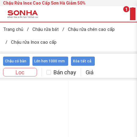
Chậu Rửa Inox Cao Cấp Sơn Hà Giảm 50%
1
Trang chủ
/
Chậu rửa bát
/
Chậu rửa chén cao cấp
/
Chậu rửa Inox cao cấp
Chậu có bàn
Lớn hơn 1000 mm
Xóa tất cả
Bán chạy
Giá
Lọc
-15%
-15%