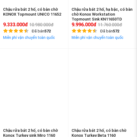
Chậu rửa bát 2 hố, có bàn chờ
Chậu rửa bát 2 hố, hạ bậc, có bàn
KONOX Topmount UNICO 11652
chờ Konox Workstation
Topmount Sink KN11650TD
9.333.000đ
9.996.000đ
10.980.000đ
11.760.000đ
Đã bán
572
Đã bán
572
Miễn phí vận chuyển toàn quốc
Miễn phí vận chuyển toàn quốc
-15%
-15%
Chậu rửa bát 2 hố, có bàn chờ
Chậu rửa bát 2 hố, có bàn chờ
Konox Turkey sink Miro 1160
Konox Turkey Beta 1160