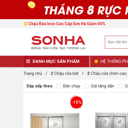
Chậu Rửa Inox Cao Cấp Sơn Hà Giảm 50%
DANH MỤC SẢN PHẨM
HỆ THỐNG PH
Trang chủ
/
2
Chậu rửa bát
/
2
Chậu rửa chén cao
Sắp xếp theo
Bán chạy
Giá tăng dần
Gi
-15%