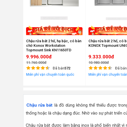
Chậu rửa bát 2 hố, hạ bậc, có bàn
Chậu rửa bát 2 hố, có 
chờ Konox Workstation
KONOX Topmount UNI
Topmount Sink KN11650TD
9.996.000đ
9.333.000đ
11.760.000đ
10.980.000đ
Đã bán
572
Đã bán
Miễn phí vận chuyển toàn quốc
Miễn phí vận chuyển toà
Chậu rửa bát
là đồ dùng không thể thiếu được trong
thống hoặc là chậu dạng đúc. Nhờ vào sự phát triển 
Chậu rửa bát được làm bằng inox là phổ biến nhất vì 