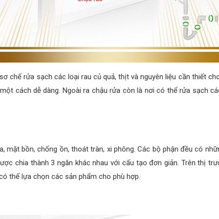
sơ chế rửa sạch các loại rau củ quả, thịt và nguyên liệu cần thiết c
 một cách dễ dàng. Ngoài ra chậu rửa còn là nơi có thể rửa sạch cá
 mặt bồn, chống ồn, thoát tràn, xi phông. Các bộ phận đều có những
ợc chia thành 3 ngăn khác nhau với cấu tạo đơn giản. Trên thị tr
 có thể lựa chọn các sản phẩm cho phù hợp.