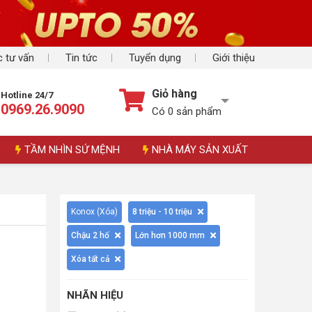
 tư vấn
Tin tức
Tuyển dụng
Giới thiệu
Giỏ hàng
Hotline 24/7
0969.26.9090
Có
0
sản phẩm
TẦM NHÌN SỨ MỆNH
NHÀ MÁY SẢN XUẤT
Konox (
Xóa
)
8 triệu - 10 triệu
Chậu 2 hố
Lớn hơn 1000 mm
Xóa tất cả
NHÃN HIỆU