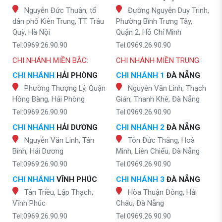
Nguyễn Đức Thuận, tổ
Đường Nguyễn Duy Trinh,
dân phố Kiên Trung, TT. Trâu
Phường Bình Trưng Tây,
Quỳ, Hà Nội
Quận 2, Hồ Chí Minh
Tel:0969.26.90.90
Tel:0969.26.90.90
CHI NHÁNH MIỀN BẮC:
CHI NHÁNH MIỀN TRUNG:
CHI NHÁNH
HẢI PHÒNG
CHI NHÁNH 1
ĐÀ NẴNG
Phường Thượng Lý, Quận
Nguyễn Văn Linh, Thạch
Hồng Bàng, Hải Phòng
Gián, Thanh Khê, Đà Nẵng
Tel:0969.26.90.90
Tel:0969.26.90.90
CHI NHÁNH
HẢI DƯƠNG
CHI NHÁNH 2
ĐÀ NẴNG
Nguyễn Văn Linh, Tân
Tôn Đức Thắng, Hoà
Bình, Hải Dương
Minh, Liên Chiểu, Đà Nẵng
Tel:0969.26.90.90
Tel:0969.26.90.90
CHI NHÁNH
VĨNH PHÚC
CHI NHÁNH 3
ĐÀ NẴNG
Tân Triều, Lập Thạch,
Hòa Thuận Đông, Hải
Vĩnh Phúc
Châu, Đà Nẵng
Tel:0969.26.90.90
Tel:0969.26.90.90