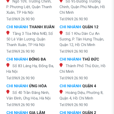
Ngõ 109, Trường Chinh,
Số 95 Đường Trường
P. Phương Liệt, Quận Thanh
Chinh, Quận Phú Nhuận, Hồ
Xuân, TP Hà Nội
Chí Minh
Tel:0969.26.90.90
Tel:0969.26.90.90
CHI NHÁNH
THANH XUÂN
CHI NHÁNH
QUẬN 12
Tầng 3 Tòa Nhà N4D, Số
Số 1 Khu Dân Cư An
50 Lê Văn Lương, Quận
Sương, P. Tân Hưng Thuận,
Thanh Xuân, TP Hà Nội
Quận 12, Hồ Chí Minh
Tel:0969.26.90.90
Tel:0969.26.90.90
CHI NHÁNH
ĐỐNG ĐA
CHI NHÁNH
THỦ ĐỨC
Số 83 Láng Hạ, Đống Đa,
Thành Phố Thủ Đức, Hồ
Hà Nội
Chí Minh
Tel:0969.26.90.90
Tel:0969.26.90.90
CHI NHÁNH
ỨNG HÒA
CHI NHÁNH
QUẬN 4
Số 40 Trần Đăng Ninh,
Hoàng Diệu, Phường 8,
Vân Đình, Ứng Hòa, Hà Nội
Quận 4, Hồ Chí Minh
Tel:0969.26.90.90
Tel:0969.26.90.90
CHI NHÁNH
GIA LÂM
CHI NHÁNH
QUẬN 2