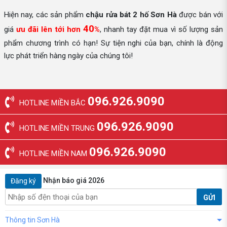
Hiện nay, các sản phẩm
chậu rửa bát 2 hố
Sơn Hà
được bán với
40
giá
ưu đãi lên tới hơn
%
, nhanh tay đặt mua vì số lượng sản
phẩm chương trình có hạn! Sự tiện nghi của bạn, chính là động
lực phát triển hàng ngày của chúng tôi!
096.926.9090
HOTLINE MIỀN BẮC
096.926.9090
HOTLINE MIỀN TRUNG
096.926.9090
HOTLINE MIỀN NAM
Nhận báo giá 2026
Đăng ký
GỬI
Thông tin Sơn Hà