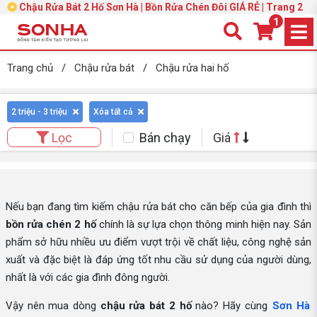
Chậu Rửa Bát 2 Hố Sơn Hà | Bồn Rửa Chén Đôi GIÁ RẺ | Trang 2
1
Trang chủ
/
Chậu rửa bát
/
Chậu rửa hai hố
2 triệu - 3 triệu
Xóa tất cả
Bán chạy
Giá
Lọc
Nếu bạn đang tìm kiếm chậu rửa bát cho căn bếp của gia đình thì
bồn rửa chén 2 hố
chính là sự lựa chọn thông minh hiện nay. Sản
phẩm sở hữu nhiều ưu điểm vượt trội về chất liệu, công nghệ sản
xuất và đặc biệt là đáp ứng tốt nhu cầu sử dụng của người dùng,
nhất là với các gia đình đông người.
Vậy nên mua dòng
chậu rửa bát 2 hố
nào? Hãy cùng
Sơn Hà