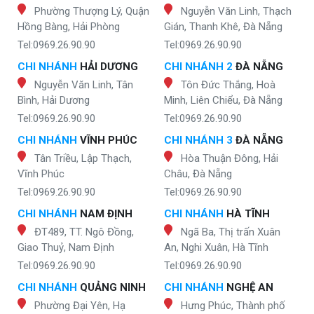
Phường Thượng Lý, Quận
Nguyễn Văn Linh, Thạch
Hồng Bàng, Hải Phòng
Gián, Thanh Khê, Đà Nẵng
Tel:0969.26.90.90
Tel:0969.26.90.90
CHI NHÁNH
HẢI DƯƠNG
CHI NHÁNH 2
ĐÀ NẴNG
Nguyễn Văn Linh, Tân
Tôn Đức Thắng, Hoà
Bình, Hải Dương
Minh, Liên Chiểu, Đà Nẵng
Tel:0969.26.90.90
Tel:0969.26.90.90
CHI NHÁNH
VĨNH PHÚC
CHI NHÁNH 3
ĐÀ NẴNG
Tân Triều, Lập Thạch,
Hòa Thuận Đông, Hải
Vĩnh Phúc
Châu, Đà Nẵng
Tel:0969.26.90.90
Tel:0969.26.90.90
CHI NHÁNH
NAM ĐỊNH
CHI NHÁNH
HÀ TĨNH
ĐT489, TT. Ngô Đồng,
Ngã Ba, Thị trấn Xuân
Giao Thuỷ, Nam Định
An, Nghi Xuân, Hà Tĩnh
Tel:0969.26.90.90
Tel:0969.26.90.90
CHI NHÁNH
QUẢNG NINH
CHI NHÁNH
NGHỆ AN
Phường Đại Yên, Hạ
Hưng Phúc, Thành phố