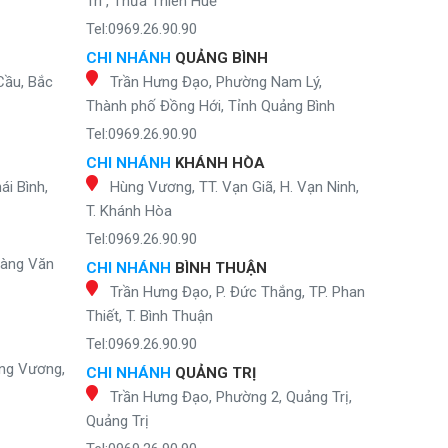
Trì , Thừa Thiên Huế
Tel:0969.26.90.90
CHI NHÁNH
QUẢNG BÌNH
Cầu, Bắc
Trần Hưng Đạo, Phường Nam Lý,
Thành phố Đồng Hới, Tỉnh Quảng Bình
Tel:0969.26.90.90
CHI NHÁNH
KHÁNH HÒA
ái Bình,
Hùng Vương, TT. Vạn Giã, H. Vạn Ninh,
T. Khánh Hòa
Tel:0969.26.90.90
oàng Văn
CHI NHÁNH
BÌNH THUẬN
Trần Hưng Đạo, P. Đức Thắng, TP. Phan
Thiết, T. Bình Thuận
Tel:0969.26.90.90
ng Vương,
CHI NHÁNH
QUẢNG TRỊ
Trần Hưng Đạo, Phường 2, Quảng Trị,
Quảng Trị