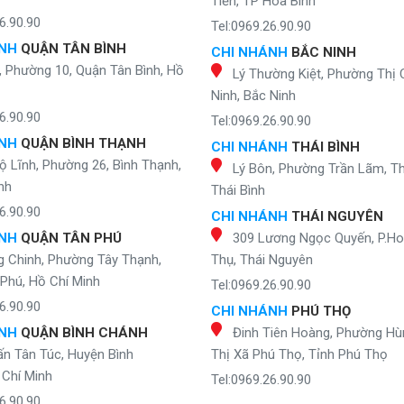
Tiến, TP Hòa Bình
6.90.90
Tel:0969.26.90.90
ÁNH
QUẬN TÂN BÌNH
CHI NHÁNH
BẮC NINH
, Phường 10, Quận Tân Bình, Hồ
Lý Thường Kiệt, Phường Thị 
Ninh, Bắc Ninh
6.90.90
Tel:0969.26.90.90
ÁNH
QUẬN BÌNH THẠNH
CHI NHÁNH
THÁI BÌNH
ộ Lĩnh, Phường 26, Bình Thạnh,
Lý Bôn, Phường Trần Lãm, Th
nh
Thái Bình
6.90.90
CHI NHÁNH
THÁI NGUYÊN
ÁNH
QUẬN TÂN PHÚ
309 Lương Ngọc Quyến, P.H
g Chinh, Phường Tây Thạnh,
Thụ, Thái Nguyên
Phú, Hồ Chí Minh
Tel:0969.26.90.90
6.90.90
CHI NHÁNH
PHÚ THỌ
ÁNH
QUẬN BÌNH CHÁNH
Đinh Tiên Hoàng, Phường Hù
ấn Tân Túc, Huyện Bình
Thị Xã Phú Thọ, Tỉnh Phú Thọ
Chí Minh
Tel:0969.26.90.90
6.90.90