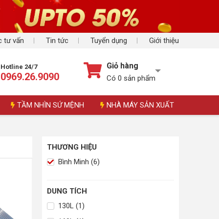
 tư vấn
Tin tức
Tuyển dụng
Giới thiệu
Giỏ hàng
Hotline 24/7
0969.26.9090
Có
0
sản phẩm
TẦM NHÌN SỨ MỆNH
NHÀ MÁY SẢN XUẤT
THƯƠNG HIỆU
Bình Minh (6)
DUNG TÍCH
130L (1)