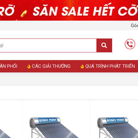
Góc
ÂN PHỐI
CÁC GIẢI THƯỞNG
QUÁ TRÌNH PHÁT TRIỂN