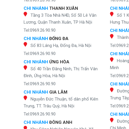
Tel:0969.26.90.90
Tel:0969.2
CHI NHÁNH
THANH XUÂN
CHI NH
Tầng 3 Tòa Nhà N4D, Số 50 Lê Văn
Số 1 
Lương, Quận Thanh Xuân, TP Hà Nội
Hưng Thuậ
Tel:0969.26.90.90
CHI NH
Thành
CHI NHÁNH
ĐỐNG ĐA
Số 83 Láng Hạ, Đống Đa, Hà Nội
Tel:0969.2
Tel:0969.26.90.90
CHI NH
Hoàng 
CHI NHÁNH
ỨNG HÒA
Minh
Số 40 Trần Đăng Ninh, Thị Trấn Vân
Đình, Ứng Hòa, Hà Nội
Tel:0969.2
Tel:0969.26.90.90
CHI NH
Đường
CHI NHÁNH
GIA LÂM
Trưng Tây
Nguyễn Đức Thuận, tổ dân phố Kiên
Trung, TT. Trâu Quỳ, Hà Nội
Tel:0969.2
Tel:0969.26.90.90
CHI NH
Đường
CHI NHÁNH
ĐÔNG ANH
Chí Minh