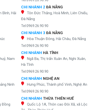
Tel:0969.26.90.90
CHI NHÁNH 2
ĐÀ NẴNG
 Bình, Hải
Tôn Đức Thắng, Hoà Minh, Liên Chiểu,
Đà Nẵng
Tel:0969.26.90.90
CHI NHÁNH 3
ĐÀ NẴNG
húc
Hòa Thuận Đông, Hải Châu, Đà Nẵng
Tel:0969.26.90.90
CHI NHÁNH
HÀ TĨNH
Thuỷ, Nam
Ngã Ba, Thị trấn Xuân An, Nghi Xuân,
Hà Tĩnh
Tel:0969.26.90.90
CHI NHÁNH
NGHỆ AN
uảng Ninh
Hưng Phúc, Thành phố Vinh, Nghệ An
Tel:0969.26.90.90
CHI NHÁNH
THỪA THIÊN HUẾ
g Đồng
Quốc Lộ 1A, Thôn cao Đôi Xã, xã Lộc