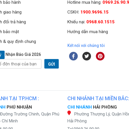
h bảo hành
Hotline mua hàng:
0969.26.90.
h giao hàng
CSKH:
1900.9696.15
h đổi trả hàng
Khiếu nại:
0968.60.1515
h bảo mật
Hướng dẫn mua hàng
h & quy định chung
Kết nối với chúng tôi
Nhận Báo Giá 2026
ý
GỬI
NH TẠI TP.HCM :
CHI NHÁNH TẠI MIỀN BẮC
ÁNH
PHÚ NHUẬN
CHI NHÁNH
HẢI PHÒNG
 Đường Trường Chinh, Quận Phú
Phường Thượng Lý, Quận Hồ
 Chí Minh
Hải Phòng