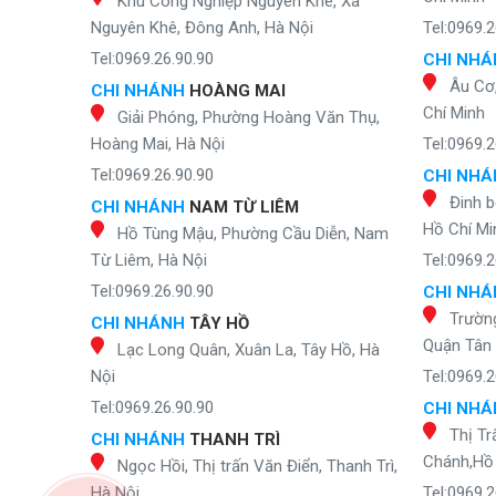
Khu Công Nghiệp Nguyên Khê, Xã
Nguyên Khê, Đông Anh, Hà Nội
Tel:0969.2
Tel:0969.26.90.90
CHI NH
Âu Cơ
CHI NHÁNH
HOÀNG MAI
Chí Minh
Giải Phóng, Phường Hoàng Văn Thụ,
Hoàng Mai, Hà Nội
Tel:0969.2
Tel:0969.26.90.90
CHI NH
Đinh b
CHI NHÁNH
NAM TỪ LIÊM
Hồ Chí Mi
Hồ Tùng Mậu, Phường Cầu Diễn, Nam
Từ Liêm, Hà Nội
Tel:0969.2
Tel:0969.26.90.90
CHI NH
Trườn
CHI NHÁNH
TÂY HỒ
Quận Tân 
Lạc Long Quân, Xuân La, Tây Hồ, Hà
Nội
Tel:0969.2
Tel:0969.26.90.90
CHI NH
Thị Tr
CHI NHÁNH
THANH TRÌ
Chánh,Hồ 
Ngọc Hồi, Thị trấn Văn Điển, Thanh Trì,
Hà Nội
Tel:0969.2