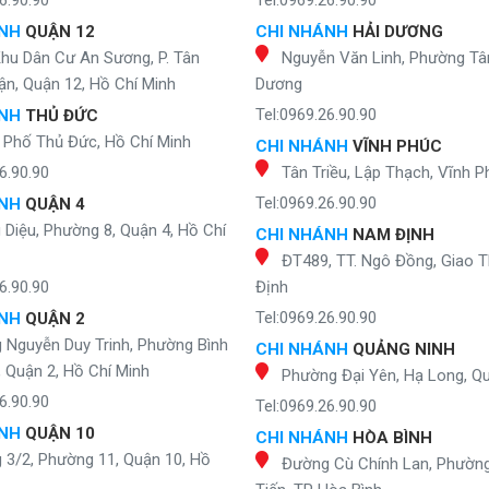
6.90.90
Tel:0969.26.90.90
ÁNH
QUẬN 12
CHI NHÁNH
HẢI DƯƠNG
Khu Dân Cư An Sương, P. Tân
Nguyễn Văn Linh, Phường Tân
n, Quận 12, Hồ Chí Minh
Dương
Tel:0969.26.90.90
ÁNH
THỦ ĐỨC
 Phố Thủ Đức, Hồ Chí Minh
CHI NHÁNH
VĨNH PHÚC
6.90.90
Tân Triều, Lập Thạch, Vĩnh P
Tel:0969.26.90.90
ÁNH
QUẬN 4
Diệu, Phường 8, Quận 4, Hồ Chí
CHI NHÁNH
NAM ĐỊNH
ĐT489, TT. Ngô Đồng, Giao 
6.90.90
Định
Tel:0969.26.90.90
ÁNH
QUẬN 2
 Nguyễn Duy Trinh, Phường Bình
CHI NHÁNH
QUẢNG NINH
, Quận 2, Hồ Chí Minh
Phường Đại Yên, Hạ Long, Q
6.90.90
Tel:0969.26.90.90
ÁNH
QUẬN 10
CHI NHÁNH
HÒA BÌNH
 3/2, Phường 11, Quận 10, Hồ
Đường Cù Chính Lan, Phườn