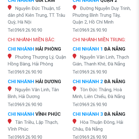
CHI NHÁNH
GIA LÂM
CHI NHÁNH
QUẬN 2
Nguyễn Đức Thuận, tổ
Đường Nguyễn Duy Trinh,
dân phố Kiên Trung, TT. Trâu
Phường Bình Trưng Tây,
Quỳ, Hà Nội
Quận 2, Hồ Chí Minh
Tel:0969.26.90.90
Tel:0969.26.90.90
CHI NHÁNH MIỀN BẮC:
CHI NHÁNH MIỀN TRUNG:
CHI NHÁNH
HẢI PHÒNG
CHI NHÁNH 1
ĐÀ NẴNG
Phường Thượng Lý, Quận
Nguyễn Văn Linh, Thạch
Hồng Bàng, Hải Phòng
Gián, Thanh Khê, Đà Nẵng
Tel:0969.26.90.90
Tel:0969.26.90.90
CHI NHÁNH
HẢI DƯƠNG
CHI NHÁNH 2
ĐÀ NẴNG
Nguyễn Văn Linh, Tân
Tôn Đức Thắng, Hoà
Bình, Hải Dương
Minh, Liên Chiểu, Đà Nẵng
Tel:0969.26.90.90
Tel:0969.26.90.90
CHI NHÁNH
VĨNH PHÚC
CHI NHÁNH 3
ĐÀ NẴNG
Tân Triều, Lập Thạch,
Hòa Thuận Đông, Hải
Vĩnh Phúc
Châu, Đà Nẵng
Tel:0969.26.90.90
Tel:0969.26.90.90