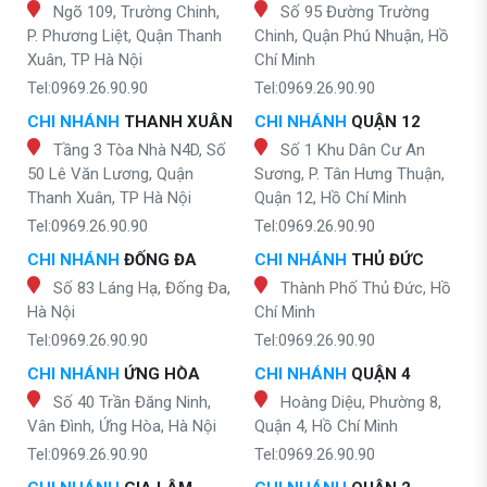
Ngõ 109, Trường Chinh,
Số 95 Đường Trường
P. Phương Liệt, Quận Thanh
Chinh, Quận Phú Nhuận, Hồ
Xuân, TP Hà Nội
Chí Minh
Tel:0969.26.90.90
Tel:0969.26.90.90
CHI NHÁNH
THANH XUÂN
CHI NHÁNH
QUẬN 12
Tầng 3 Tòa Nhà N4D, Số
Số 1 Khu Dân Cư An
50 Lê Văn Lương, Quận
Sương, P. Tân Hưng Thuận,
Thanh Xuân, TP Hà Nội
Quận 12, Hồ Chí Minh
Tel:0969.26.90.90
Tel:0969.26.90.90
CHI NHÁNH
ĐỐNG ĐA
CHI NHÁNH
THỦ ĐỨC
Số 83 Láng Hạ, Đống Đa,
Thành Phố Thủ Đức, Hồ
Hà Nội
Chí Minh
Tel:0969.26.90.90
Tel:0969.26.90.90
CHI NHÁNH
ỨNG HÒA
CHI NHÁNH
QUẬN 4
Số 40 Trần Đăng Ninh,
Hoàng Diệu, Phường 8,
Vân Đình, Ứng Hòa, Hà Nội
Quận 4, Hồ Chí Minh
Tel:0969.26.90.90
Tel:0969.26.90.90