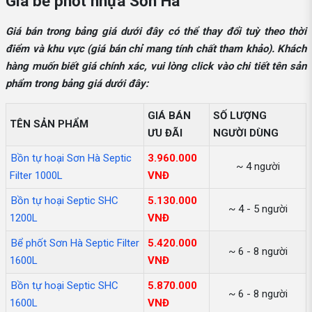
Giá bể phốt nhựa Sơn Hà
Giá bán trong bảng giá dưới đây có thể thay đổi tuỳ theo thời
điểm và khu vực (giá bán chỉ mang tính chất tham khảo). Khách
hàng muốn biết giá chính xác, vui lòng click vào chi tiết tên sản
phẩm trong bảng giá dưới đây:
GIÁ BÁN
SỐ LƯỢNG
TÊN SẢN PHẨM
ƯU ĐÃI
NGƯỜI DÙNG
Bồn tự hoại Sơn Hà Septic
3.960.000
~ 4 người
Filter 1000L
VNĐ
Bồn tự hoại Septic SHC
5.130.000
~ 4 - 5 người
1200L
VNĐ
Bể phốt Sơn Hà Septic Filter
5.420.000
~ 6 - 8 người
1600L
VNĐ
Bồn tự hoại Septic SHC
5.870.000
~ 6 - 8 người
1600L
VNĐ