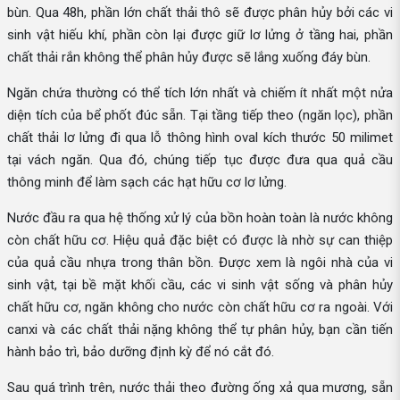
bùn. Qua 48h, phần lớn chất thải thô sẽ được phân hủy bởi các vi
sinh vật hiếu khí, phần còn lại được giữ lơ lửng ở tầng hai, phần
chất thải rắn không thể phân hủy được sẽ lắng xuống đáy bùn.
Ngăn chứa thường có thể tích lớn nhất và chiếm ít nhất một nửa
diện tích của bể phốt đúc sẵn. Tại tầng tiếp theo (ngăn lọc), phần
chất thải lơ lửng đi qua lỗ thông hình oval kích thước 50 milimet
tại vách ngăn. Qua đó, chúng tiếp tục được đưa qua quả cầu
thông minh để làm sạch các hạt hữu cơ lơ lửng.
Nước đầu ra qua hệ thống xử lý của bồn hoàn toàn là nước không
còn chất hữu cơ. Hiệu quả đặc biệt có được là nhờ sự can thiệp
của quả cầu nhựa trong thân bồn. Được xem là ngôi nhà của vi
sinh vật, tại bề mặt khối cầu, các vi sinh vật sống và phân hủy
chất hữu cơ, ngăn không cho nước còn chất hữu cơ ra ngoài. Với
canxi và các chất thải nặng không thể tự phân hủy, bạn cần tiến
hành bảo trì, bảo dưỡng định kỳ để nó cắt đó.
Sau quá trình trên, nước thải theo đường ống xả qua mương, sẵn