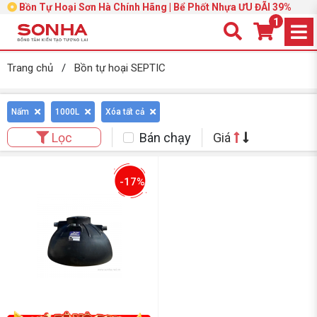
Bồn Tự Hoại Sơn Hà Chính Hãng | Bể Phốt Nhựa ƯU ĐÃI 39%
1
Trang chủ
/
Bồn tự hoại SEPTIC
Nấm
1000L
Xóa tất cả
Bán chạy
Giá
Lọc
-17%