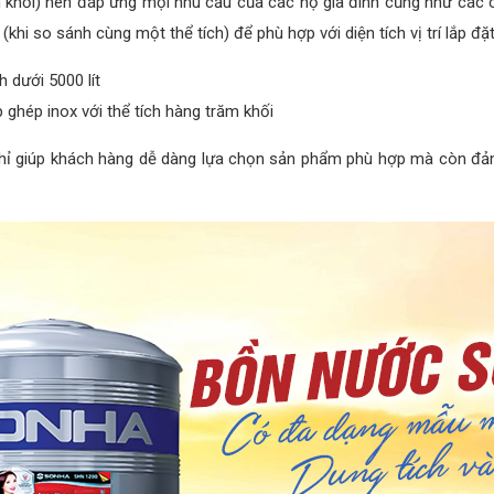
 khối) nên đáp ứng mọi nhu cầu của các hộ gia đình cũng như các côn
hi so sánh cùng một thể tích) để phù hợp với diện tích vị trí lắp đặt
h dưới 5000 lít
 ghép inox với thể tích hàng trăm khối
 chỉ giúp khách hàng dễ dàng lựa chọn sản phẩm phù hợp mà còn đ