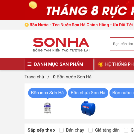
Bồn Nước - Téc Nước Sơn Hà Chính Hãng - Ưu Đãi Tớ
DANH MỤC SẢN PHẨM
HỆ THỐNG PH
Trang chủ
/
0
Bồn nước Sơn Hà
Bồn inox Sơn Hà
Bồn nhựa Sơn Hà
Bồn nước 
Sắp xếp theo
Bán chạy
Giá tăng dần
Gi