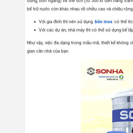
đứng, bồn ngang) và thể tích (từ 300 lít đến hàng trăm
bể trữ nước còn khác nhau về chiều cao và chiều rộng (k
Với gia đình thì nên sử dụng
bồn inox
có thể tíc
Với các dự án, nhà máy thì có thể sử dụng bể lắp
Như vậy, việc đa dạng trong mẫu mã, thiết kế không
gian căn nhà của bạn.