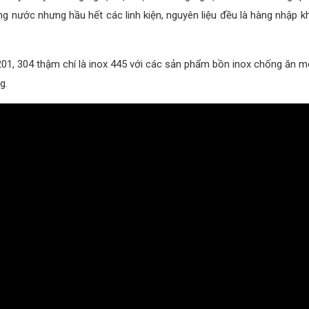
ong nước nhưng hầu hết các linh kiện, nguyên liệu đều là hàng nhập
x 201, 304 thậm chí là inox 445 với các sản phẩm bồn inox chống ă
g.