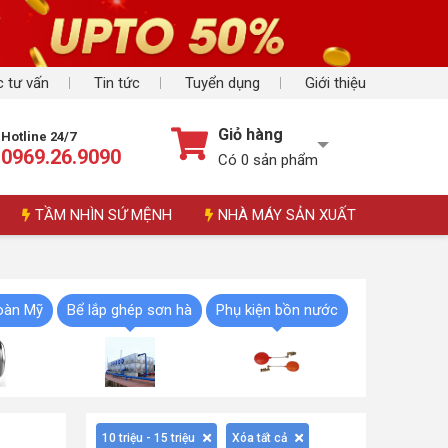
 tư vấn
Tin tức
Tuyển dụng
Giới thiệu
Giỏ hàng
Hotline 24/7
0969.26.9090
Có
0
sản phẩm
TẦM NHÌN SỨ MỆNH
NHÀ MÁY SẢN XUẤT
àn Mỹ
Bể lắp ghép sơn hà
Phụ kiện bồn nước
10 triệu - 15 triệu
Xóa tất cả