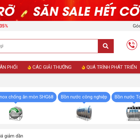
Góc
i 35%
ÂN PHỐI
CÁC GIẢI THƯỞNG
QUÁ TRÌNH PHÁT TRIỂN
inox chống ăn mòn SHG68
Bồn nước công nghiệp
Bồn nước To
á giảm dần