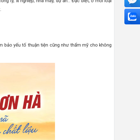
g ty, xí nghiệp, nhà máy, dự án... Đặc biệt, ở mỗi loại
.
ảm bảo yếu tố thuận tiện cũng như thẩm mỹ cho không