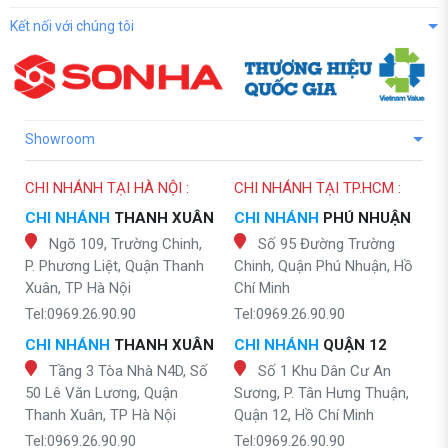
Kết nối với chúng tôi
Showroom
CHI NHÁNH TẠI HÀ NỘI :
CHI NHÁNH TẠI TP.HCM :
CHI NHÁNH
THANH XUÂN
CHI NHÁNH
PHÚ NHUẬN
Ngõ 109, Trường Chinh,
Số 95 Đường Trường
P. Phương Liệt, Quận Thanh
Chinh, Quận Phú Nhuận, Hồ
Xuân, TP Hà Nội
Chí Minh
Tel:0969.26.90.90
Tel:0969.26.90.90
CHI NHÁNH
THANH XUÂN
CHI NHÁNH
QUẬN 12
Tầng 3 Tòa Nhà N4D, Số
Số 1 Khu Dân Cư An
50 Lê Văn Lương, Quận
Sương, P. Tân Hưng Thuận,
Thanh Xuân, TP Hà Nội
Quận 12, Hồ Chí Minh
Tel:0969.26.90.90
Tel:0969.26.90.90