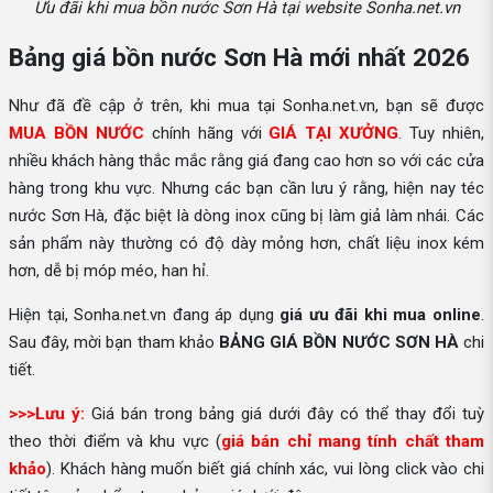
Ưu đãi khi mua bồn nước Sơn Hà tại website Sonha.net.vn
Bảng giá bồn nước Sơn Hà mới nhất 2026
Như đã đề cập ở trên, khi mua tại Sonha.net.vn, bạn sẽ được
MUA BỒN NƯỚC
chính hãng với
GIÁ TẠI XƯỞNG
. Tuy nhiên,
nhiều khách hàng thắc mắc rằng giá đang cao hơn so với các cửa
hàng trong khu vực. Nhưng các bạn cần lưu ý rằng, hiện nay téc
nước Sơn Hà, đặc biệt là dòng inox cũng bị làm giả làm nhái. Các
sản phẩm này thường có độ dày mỏng hơn, chất liệu inox kém
hơn, dễ bị móp méo, han hỉ.
Hiện tại, Sonha.net.vn đang áp dụng
giá ưu đãi khi mua online
.
Sau đây, mời bạn tham khảo
BẢNG GIÁ BỒN NƯỚC SƠN HÀ
chi
tiết.
>>>Lưu ý:
Giá bán trong bảng giá dưới đây có thể thay đổi tuỳ
theo thời điểm và khu vực (
giá bán chỉ mang tính chất tham
khảo
). Khách hàng muốn biết giá chính xác, vui lòng click vào chi