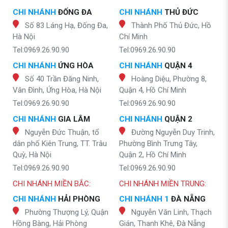
CHI NHÁNH
ĐỐNG ĐA
CHI NHÁNH
THỦ ĐỨC
Số 83 Láng Hạ, Đống Đa,
Thành Phố Thủ Đức, Hồ
Hà Nội
Chí Minh
Tel:0969.26.90.90
Tel:0969.26.90.90
CHI NHÁNH
ỨNG HÒA
CHI NHÁNH
QUẬN 4
Số 40 Trần Đăng Ninh,
Hoàng Diệu, Phường 8,
Vân Đình, Ứng Hòa, Hà Nội
Quận 4, Hồ Chí Minh
Tel:0969.26.90.90
Tel:0969.26.90.90
CHI NHÁNH
GIA LÂM
CHI NHÁNH
QUẬN 2
Nguyễn Đức Thuận, tổ
Đường Nguyễn Duy Trinh,
dân phố Kiên Trung, TT. Trâu
Phường Bình Trưng Tây,
Quỳ, Hà Nội
Quận 2, Hồ Chí Minh
Tel:0969.26.90.90
Tel:0969.26.90.90
CHI NHÁNH MIỀN BẮC:
CHI NHÁNH MIỀN TRUNG:
CHI NHÁNH
HẢI PHÒNG
CHI NHÁNH 1
ĐÀ NẴNG
Phường Thượng Lý, Quận
Nguyễn Văn Linh, Thạch
Hồng Bàng, Hải Phòng
Gián, Thanh Khê, Đà Nẵng