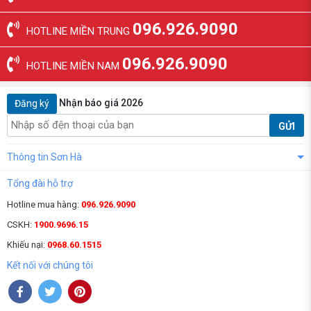
096.926.9090
HOTLINE MIỀN TRUNG
096.926.9090
HOTLINE MIỀN NAM
Nhận báo giá 2026
Đăng ký
GỬI
Thông tin Sơn Hà
Tổng đài hỗ trợ
Hotline mua hàng:
096.926.9090
CSKH:
1900.9696.15
Khiếu nại:
0968.60.1515
Kết nối với chúng tôi