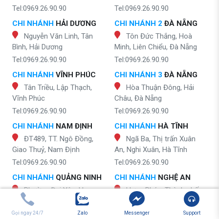
Tel:0969.26.90.90
Tel:0969.26.90.90
CHI NHÁNH
HẢI DƯƠNG
CHI NHÁNH 2
ĐÀ NẴNG
Nguyễn Văn Linh, Tân
Tôn Đức Thắng, Hoà
Bình, Hải Dương
Minh, Liên Chiểu, Đà Nẵng
Tel:0969.26.90.90
Tel:0969.26.90.90
CHI NHÁNH
VĨNH PHÚC
CHI NHÁNH 3
ĐÀ NẴNG
Tân Triều, Lập Thạch,
Hòa Thuận Đông, Hải
Vĩnh Phúc
Châu, Đà Nẵng
Tel:0969.26.90.90
Tel:0969.26.90.90
CHI NHÁNH
NAM ĐỊNH
CHI NHÁNH
HÀ TĨNH
ĐT489, TT. Ngô Đồng,
Ngã Ba, Thị trấn Xuân
Giao Thuỷ, Nam Định
An, Nghi Xuân, Hà Tĩnh
Tel:0969.26.90.90
Tel:0969.26.90.90
CHI NHÁNH
QUẢNG NINH
CHI NHÁNH
NGHỆ AN
Phường Đại Yên, Hạ
Hưng Phúc, Thành phố
Long, Quảng Ninh
Vinh, Nghệ An
Tel:0969.26.90.90
Tel:0969.26.90.90
Gọi ngay 24/7
Zalo
Messenger
Support