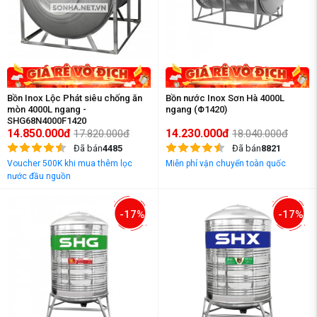
Bồn Inox Lộc Phát siêu chống ăn
Bồn nước Inox Sơn Hà 4000L
mòn 4000L ngang -
ngang (Φ1420)
SHG68N4000F1420
14.850.000đ
14.230.000đ
17.820.000đ
18.040.000đ
Đã bán
4485
Đã bán
8821
Voucher 500K khi mua thêm lọc
Miễn phí vận chuyển toàn quốc
nước đầu nguồn
-17%
-17%