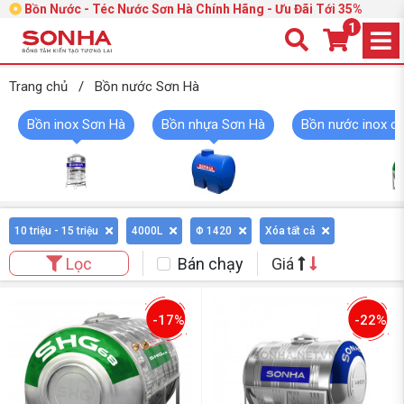
Bồn Nước - Téc Nước Sơn Hà Chính Hãng - Ưu Đãi Tới 35%
1
Trang chủ
/
Bồn nước Sơn Hà
Bồn inox Sơn Hà
Bồn nhựa Sơn Hà
Bồn nước inox c
10 triệu - 15 triệu
4000L
Φ 1420
Xóa tất cả
Bán chạy
Giá
Lọc
-17%
-22%