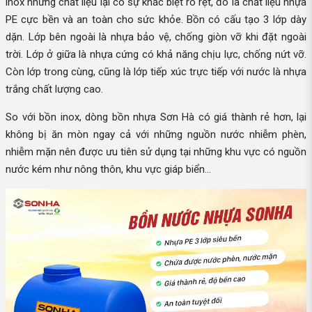
inox nhưng chất liệu lại có sự khác biệt rõ rệt, đó là chất liệu nhựa
PE cực bền và an toàn cho sức khỏe. Bồn có cấu tạo 3 lớp dày
dặn. Lớp bên ngoài là nhựa bảo vệ, chống giòn vỡ khi đặt ngoài
trời. Lớp ở giữa là nhựa cứng có khả năng chịu lực, chống nứt vỡ.
Còn lớp trong cùng, cũng là lớp tiếp xúc trực tiếp với nước là nhựa
trắng chất lượng cao.
So với bồn inox, dòng bồn nhựa Sơn Hà có giá thành rẻ hơn, lại
không bị ăn mòn ngay cả với những nguồn nước nhiễm phèn,
nhiễm mặn nên được ưu tiên sử dụng tại những khu vực có nguồn
nước kém như nông thôn, khu vực giáp biển...