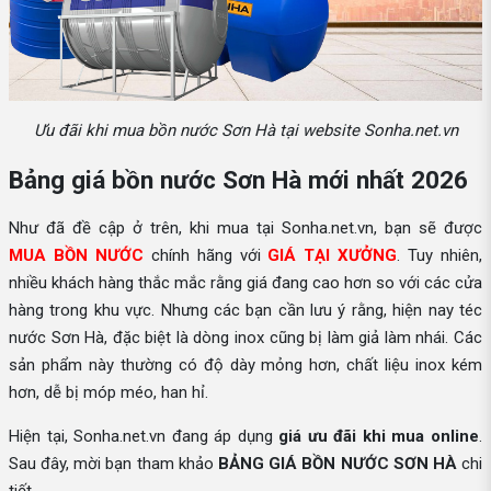
Ưu đãi khi mua bồn nước Sơn Hà tại website Sonha.net.vn
Bảng giá bồn nước Sơn Hà mới nhất 2026
Như đã đề cập ở trên, khi mua tại Sonha.net.vn, bạn sẽ được
MUA BỒN NƯỚC
chính hãng với
GIÁ TẠI XƯỞNG
. Tuy nhiên,
nhiều khách hàng thắc mắc rằng giá đang cao hơn so với các cửa
hàng trong khu vực. Nhưng các bạn cần lưu ý rằng, hiện nay téc
nước Sơn Hà, đặc biệt là dòng inox cũng bị làm giả làm nhái. Các
sản phẩm này thường có độ dày mỏng hơn, chất liệu inox kém
hơn, dễ bị móp méo, han hỉ.
Hiện tại, Sonha.net.vn đang áp dụng
giá ưu đãi khi mua online
.
Sau đây, mời bạn tham khảo
BẢNG GIÁ BỒN NƯỚC SƠN HÀ
chi