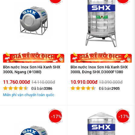
Bồn nước Inox Sơn Hà Xanh SHX
Bồn nước Inox Sơn Hà Xanh SHX
3000L Ngang (Φ1380)
3000L Đứng SHX.D3000F1380
11.760.000đ
10.910.000đ
14.110.000đ
13.090.000đ
Đã bán
3386
Đã bán
2905
Miễn phí vận chuyển toàn quốc
-17%
-17%