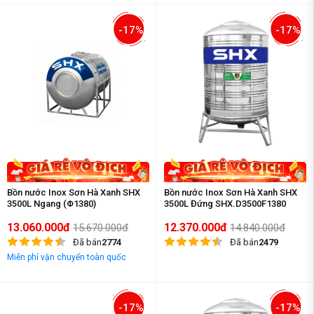
-17%
-17%
Bồn nước Inox Sơn Hà Xanh SHX
Bồn nước Inox Sơn Hà Xanh SHX
3500L Ngang (Φ1380)
3500L Đứng SHX.D3500F1380
13.060.000đ
12.370.000đ
15.670.000đ
14.840.000đ
Đã bán
2774
Đã bán
2479
Miễn phí vận chuyển toàn quốc
-17%
-17%