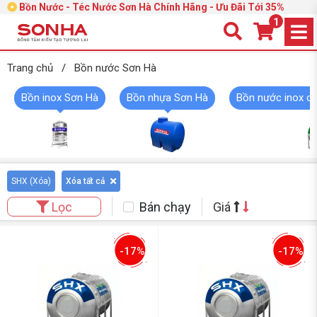
Bồn Nước - Téc Nước Sơn Hà Chính Hãng - Ưu Đãi Tới 35%
1
Trang chủ
/
Bồn nước Sơn Hà
Bồn inox Sơn Hà
Bồn nhựa Sơn Hà
Bồn nước inox c
SHX (
Xóa
)
Xóa tất cả
Bán chạy
Giá
Lọc
-17%
-17%