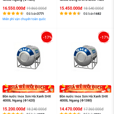
16.550.000đ
15.450.000đ
19.860.000đ
18.540.000đ
Đã bán
3771
Đã bán
1682
Miễn phí vận chuyển toàn quốc
-17%
-17%
Bồn nước Inox Sơn Hà Xanh SHX
Bồn nước Inox Sơn Hà Xanh SHX
4000L Ngang (Φ1420)
4000L Ngang (Φ1380)
15.200.000đ
14.470.000đ
18.240.000đ
17.360.000đ