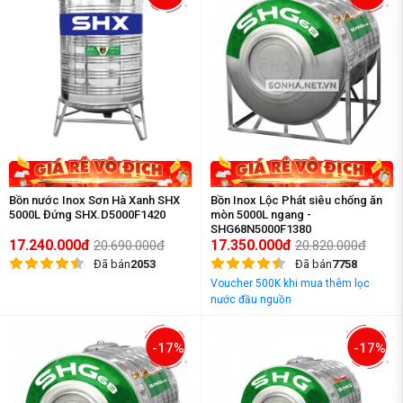
Bồn nước Inox Sơn Hà Xanh SHX
Bồn Inox Lộc Phát siêu chống ăn
5000L Đứng SHX.D5000F1420
mòn 5000L ngang -
SHG68N5000F1380
17.240.000đ
17.350.000đ
20.690.000đ
20.820.000đ
Đã bán
2053
Đã bán
7758
Voucher 500K khi mua thêm lọc
nước đầu nguồn
-17%
-17%