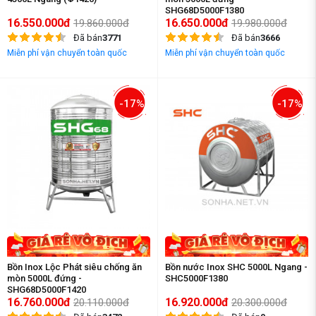
SHG68D5000F1380
16.550.000đ
16.650.000đ
19.860.000đ
19.980.000đ
Đã bán
3771
Đã bán
3666
Miễn phí vận chuyển toàn quốc
Miễn phí vận chuyển toàn quốc
-17%
-17%
Bồn Inox Lộc Phát siêu chống ăn
Bồn nước Inox SHC 5000L Ngang -
mòn 5000L đứng -
SHC5000F1380
SHG68D5000F1420
16.760.000đ
16.920.000đ
20.110.000đ
20.300.000đ