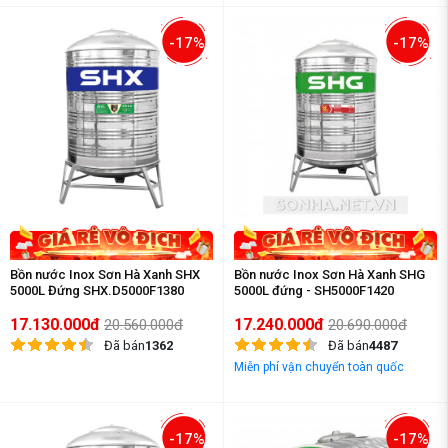
-17%
-17%
Bồn nước Inox Sơn Hà Xanh SHX
Bồn nước Inox Sơn Hà Xanh SHG
5000L Đứng SHX.D5000F1380
5000L đứng - SH5000F1420
17.130.000đ
17.240.000đ
20.560.000đ
20.690.000đ
Đã bán
1362
Đã bán
4487
Miễn phí vận chuyển toàn quốc
-17%
-17%