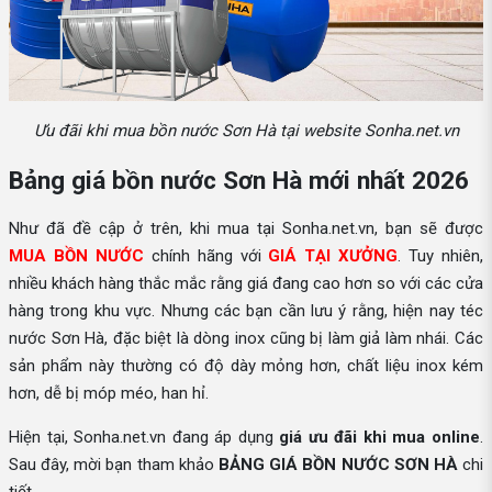
Ưu đãi khi mua bồn nước Sơn Hà tại website Sonha.net.vn
Bảng giá bồn nước Sơn Hà mới nhất 2026
Như đã đề cập ở trên, khi mua tại Sonha.net.vn, bạn sẽ được
MUA BỒN NƯỚC
chính hãng với
GIÁ TẠI XƯỞNG
. Tuy nhiên,
nhiều khách hàng thắc mắc rằng giá đang cao hơn so với các cửa
hàng trong khu vực. Nhưng các bạn cần lưu ý rằng, hiện nay téc
nước Sơn Hà, đặc biệt là dòng inox cũng bị làm giả làm nhái. Các
sản phẩm này thường có độ dày mỏng hơn, chất liệu inox kém
hơn, dễ bị móp méo, han hỉ.
Hiện tại, Sonha.net.vn đang áp dụng
giá ưu đãi khi mua online
.
Sau đây, mời bạn tham khảo
BẢNG GIÁ BỒN NƯỚC SƠN HÀ
chi