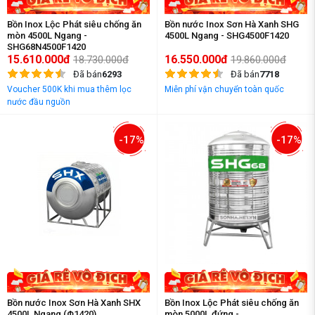
Bồn Inox Lộc Phát siêu chống ăn
Bồn nước Inox Sơn Hà Xanh SHG
mòn 4500L Ngang -
4500L Ngang - SHG4500F1420
SHG68N4500F1420
15.610.000đ
16.550.000đ
18.730.000đ
19.860.000đ
Đã bán
6293
Đã bán
7718
Voucher 500K khi mua thêm lọc
Miễn phí vận chuyển toàn quốc
nước đầu nguồn
-17%
-17%
Bồn nước Inox Sơn Hà Xanh SHX
Bồn Inox Lộc Phát siêu chống ăn
4500L Ngang (Φ1420)
mòn 5000L đứng -