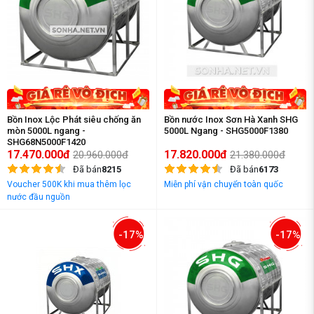
Bồn Inox Lộc Phát siêu chống ăn
Bồn nước Inox Sơn Hà Xanh SHG
mòn 5000L ngang -
5000L Ngang - SHG5000F1380
SHG68N5000F1420
17.470.000đ
17.820.000đ
20.960.000đ
21.380.000đ
Đã bán
8215
Đã bán
6173
Voucher 500K khi mua thêm lọc
Miễn phí vận chuyển toàn quốc
nước đầu nguồn
-17%
-17%