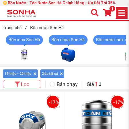
Bồn Nước - Téc Nước Sơn Hà Chính Hãng - Ưu Đãi Tới 35%
1
Trang chủ
/
Bồn nước Sơn Hà
Bồn inox Sơn Hà
Bồn nhựa Sơn Hà
Bồn nước inox c
15 triệu - 20 triệu
Xóa tất cả
Bán chạy
Giá
Lọc
-17%
-17%