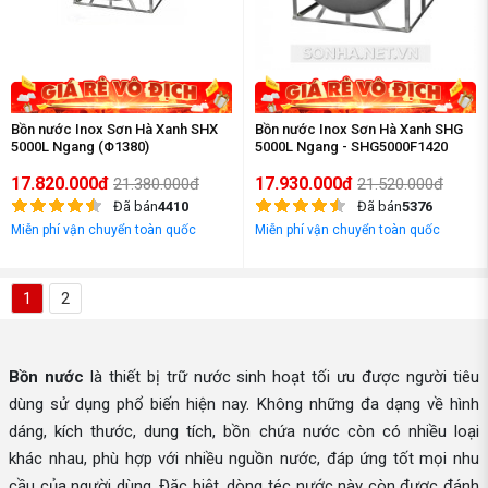
Bồn nước Inox Sơn Hà Xanh SHX
Bồn nước Inox Sơn Hà Xanh SHG
5000L Ngang (Φ1380)
5000L Ngang - SHG5000F1420
17.820.000đ
17.930.000đ
21.380.000đ
21.520.000đ
Đã bán
4410
Đã bán
5376
Miễn phí vận chuyển toàn quốc
Miễn phí vận chuyển toàn quốc
1
2
Bồn nước
là thiết bị trữ nước sinh hoạt tối ưu được người tiêu
dùng sử dụng phổ biến hiện nay. Không những đa dạng về hình
dáng, kích thước, dung tích, bồn chứa nước còn có nhiều loại
khác nhau, phù hợp với nhiều nguồn nước, đáp ứng tốt mọi nhu
cầu của người dùng. Đặc biệt, dòng téc nước này còn được đánh