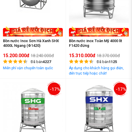
Bồn nước Inox Sơn Hà Xanh SHX
Bồn nước inox Toàn Mỹ 4000 lít
4000L Ngang (Φ1420)
F1420 đứng
15.200.000đ
15.310.000đ
18.240.000đ
18.370.000đ
Đã bán
4227
Đã bán
1125
Miễn phí vận chuyển toàn quốc
Áp dụng cho khách hàng gọi điện,
đến trực tiếp hoặc chát!
-17%
-17%