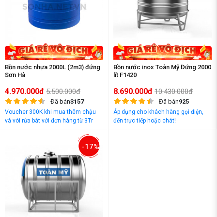
Bồn nước nhựa 2000L (2m3) đứng
Bồn nước inox Toàn Mỹ Đứng 2000
Sơn Hà
lít F1420
4.970.000đ
8.690.000đ
5.500.000đ
10.430.000đ
Đã bán
3157
Đã bán
925
Voucher 300K khi mua thêm chậu
Áp dụng cho khách hàng gọi điện,
và vòi rửa bát với đơn hàng từ 3Tr
đến trực tiếp hoặc chát!
đồng
-17%