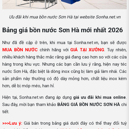
Ưu đãi khi mua bồn nước Sơn Hà tại website Sonha.net.vn
Bảng giá bồn nước Sơn Hà mới nhất 2026
Như đã đề cập ở trên, khi mua tại Sonha.net.vn, bạn sẽ được
MUA BỒN NƯỚC
chính hãng với
GIÁ TẠI XƯỞNG
. Tuy nhiên,
nhiều khách hàng thắc mắc rằng giá đang cao hơn so với các cửa
hàng trong khu vực. Nhưng các bạn cần lưu ý rằng, hiện nay téc
nước Sơn Hà, đặc biệt là dòng inox cũng bị làm giả làm nhái. Các
sản phẩm này thường có độ dày mỏng hơn, chất liệu inox kém
hơn, dễ bị móp méo, han hỉ.
Hiện tại, Sonha.net.vn đang áp dụng
giá ưu đãi khi mua online
.
Sau đây, mời bạn tham khảo
BẢNG GIÁ BỒN NƯỚC SƠN HÀ
chi
tiết.
>>>Lưu ý:
Giá bán trong bảng giá dưới đây có thể thay đổi tuỳ