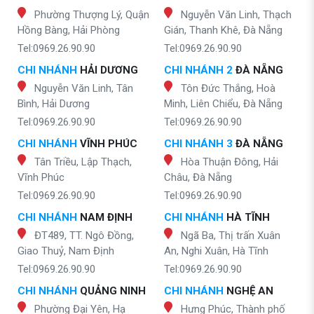
Phường Thượng Lý, Quận
Nguyễn Văn Linh, Thạch
Hồng Bàng, Hải Phòng
Gián, Thanh Khê, Đà Nẵng
Tel:0969.26.90.90
Tel:0969.26.90.90
CHI NHÁNH
HẢI DƯƠNG
CHI NHÁNH 2
ĐÀ NẴNG
Nguyễn Văn Linh, Tân
Tôn Đức Thắng, Hoà
Bình, Hải Dương
Minh, Liên Chiểu, Đà Nẵng
Tel:0969.26.90.90
Tel:0969.26.90.90
CHI NHÁNH
VĨNH PHÚC
CHI NHÁNH 3
ĐÀ NẴNG
Tân Triều, Lập Thạch,
Hòa Thuận Đông, Hải
Vĩnh Phúc
Châu, Đà Nẵng
Tel:0969.26.90.90
Tel:0969.26.90.90
CHI NHÁNH
NAM ĐỊNH
CHI NHÁNH
HÀ TĨNH
ĐT489, TT. Ngô Đồng,
Ngã Ba, Thị trấn Xuân
Giao Thuỷ, Nam Định
An, Nghi Xuân, Hà Tĩnh
Tel:0969.26.90.90
Tel:0969.26.90.90
CHI NHÁNH
QUẢNG NINH
CHI NHÁNH
NGHỆ AN
Phường Đại Yên, Hạ
Hưng Phúc, Thành phố