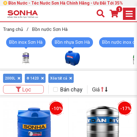
Bồn Nước - Téc Nước Sơn Hà Chính Hãng - Ưu Đãi Tới 35%
1
Trang chủ
/
Bồn nước Sơn Hà
Bồn inox Sơn Hà
Bồn nhựa Sơn Hà
Bồn nước inox c
2000L
Φ 1420
Xóa tất cả
Bán chạy
Giá
Lọc
-10%
-17%