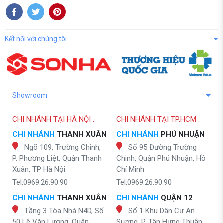
Kết nối với chúng tôi
Showroom
CHI NHÁNH TẠI HÀ NỘI :
CHI NHÁNH TẠI TP.HCM :
CHI NHÁNH
THANH XUÂN
CHI NHÁNH
PHÚ NHUẬN
Ngõ 109, Trường Chinh,
Số 95 Đường Trường
P. Phương Liệt, Quận Thanh
Chinh, Quận Phú Nhuận, Hồ
Xuân, TP Hà Nội
Chí Minh
Tel:0969.26.90.90
Tel:0969.26.90.90
CHI NHÁNH
THANH XUÂN
CHI NHÁNH
QUẬN 12
Tầng 3 Tòa Nhà N4D, Số
Số 1 Khu Dân Cư An
50 Lê Văn Lương, Quận
Sương, P. Tân Hưng Thuận,