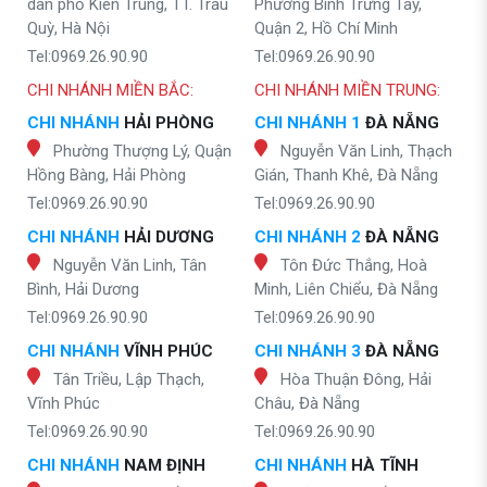
dân phố Kiên Trung, TT. Trâu
Phường Bình Trưng Tây,
Quỳ, Hà Nội
Quận 2, Hồ Chí Minh
Tel:0969.26.90.90
Tel:0969.26.90.90
CHI NHÁNH MIỀN BẮC:
CHI NHÁNH MIỀN TRUNG:
CHI NHÁNH
HẢI PHÒNG
CHI NHÁNH 1
ĐÀ NẴNG
Phường Thượng Lý, Quận
Nguyễn Văn Linh, Thạch
Hồng Bàng, Hải Phòng
Gián, Thanh Khê, Đà Nẵng
Tel:0969.26.90.90
Tel:0969.26.90.90
CHI NHÁNH
HẢI DƯƠNG
CHI NHÁNH 2
ĐÀ NẴNG
Nguyễn Văn Linh, Tân
Tôn Đức Thắng, Hoà
Bình, Hải Dương
Minh, Liên Chiểu, Đà Nẵng
Tel:0969.26.90.90
Tel:0969.26.90.90
CHI NHÁNH
VĨNH PHÚC
CHI NHÁNH 3
ĐÀ NẴNG
Tân Triều, Lập Thạch,
Hòa Thuận Đông, Hải
Vĩnh Phúc
Châu, Đà Nẵng
Tel:0969.26.90.90
Tel:0969.26.90.90
CHI NHÁNH
NAM ĐỊNH
CHI NHÁNH
HÀ TĨNH