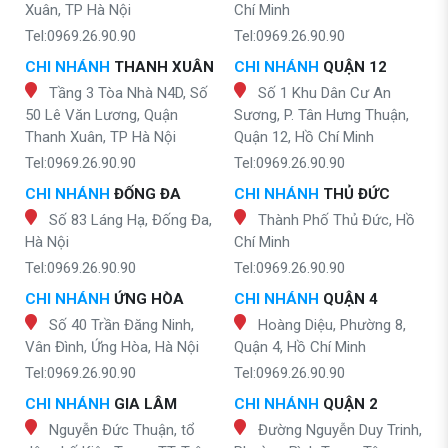
Xuân, TP Hà Nội
Chí Minh
Tel:0969.26.90.90
Tel:0969.26.90.90
CHI NHÁNH
THANH XUÂN
CHI NHÁNH
QUẬN 12
Tầng 3 Tòa Nhà N4D, Số
Số 1 Khu Dân Cư An
50 Lê Văn Lương, Quận
Sương, P. Tân Hưng Thuận,
Thanh Xuân, TP Hà Nội
Quận 12, Hồ Chí Minh
Tel:0969.26.90.90
Tel:0969.26.90.90
CHI NHÁNH
ĐỐNG ĐA
CHI NHÁNH
THỦ ĐỨC
Số 83 Láng Hạ, Đống Đa,
Thành Phố Thủ Đức, Hồ
Hà Nội
Chí Minh
Tel:0969.26.90.90
Tel:0969.26.90.90
CHI NHÁNH
ỨNG HÒA
CHI NHÁNH
QUẬN 4
Số 40 Trần Đăng Ninh,
Hoàng Diệu, Phường 8,
Vân Đình, Ứng Hòa, Hà Nội
Quận 4, Hồ Chí Minh
Tel:0969.26.90.90
Tel:0969.26.90.90
CHI NHÁNH
GIA LÂM
CHI NHÁNH
QUẬN 2
Nguyễn Đức Thuận, tổ
Đường Nguyễn Duy Trinh,