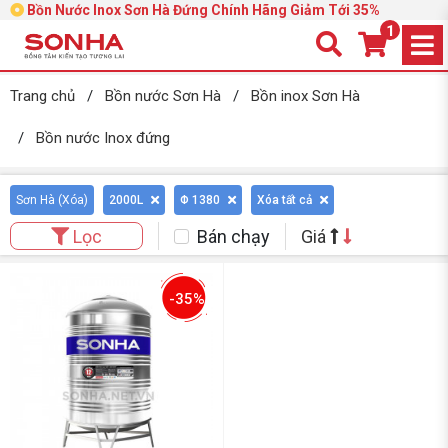
Bồn Nước Inox Sơn Hà Đứng Chính Hãng Giảm Tới 35%
1
Trang chủ
/
Bồn nước Sơn Hà
/
Bồn inox Sơn Hà
/
Bồn nước Inox đứng
Sơn Hà (
Xóa
)
2000L
Φ 1380
Xóa tất cả
Bán chạy
Giá
Lọc
-35%