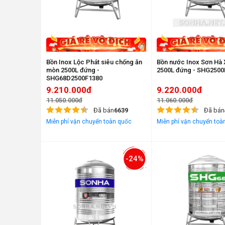
Bồn Inox Lộc Phát siêu chống ăn
Bồn nước Inox Sơn Hà
mòn 2500L đứng -
2500L đứng - SHG2500
SHG68D2500F1380
9.210.000đ
9.220.000đ
11.050.000đ
11.060.000đ
Đã bán
6639
Đã bán
Miễn phí vận chuyển toàn quốc
Miễn phí vận chuyển toà
-24%