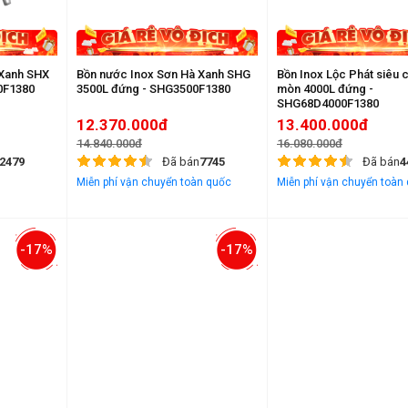
 Xanh SHX
Bồn nước Inox Sơn Hà Xanh SHG
Bồn Inox Lộc Phát siêu 
D3500F1380
3500L đứng - SHG3500F1380
mòn 4000L đứng -
SHG68D4000F1380
12.370.000đ
13.400.000đ
14.840.000đ
16.080.000đ
2479
Đã bán
7745
Đã bán
4
Miễn phí vận chuyển toàn quốc
Miễn phí vận chuyển toàn
-17%
-17%