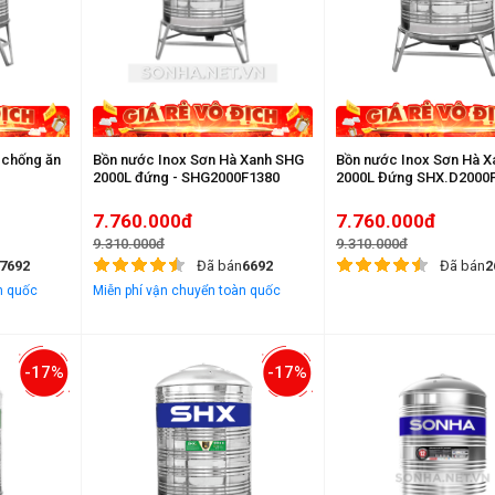
 chống ăn
Bồn nước Inox Sơn Hà Xanh SHG
Bồn nước Inox Sơn Hà 
2000L đứng - SHG2000F1380
2000L Đứng SHX.D2
7.760.000đ
7.760.000đ
9.310.000đ
9.310.000đ
7692
Đã bán
6692
Đã bán
2
n quốc
Miễn phí vận chuyển toàn quốc
-17%
-17%