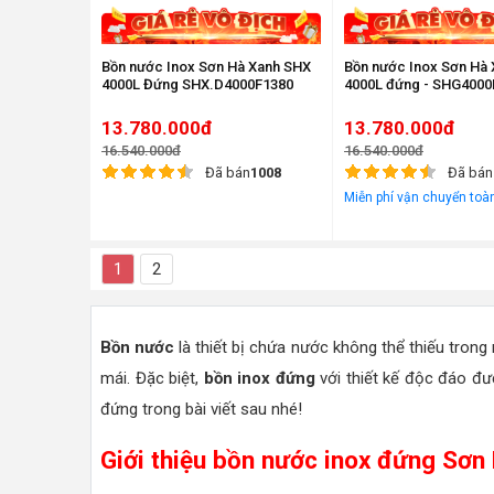
Bồn nước Inox Sơn Hà Xanh SHX
Bồn nước Inox Sơn Hà
4000L Đứng SHX.D4000F1380
4000L đứng - SHG4000
13.780.000đ
13.780.000đ
16.540.000đ
16.540.000đ
Đã bán
1008
Đã bán
Miễn phí vận chuyển toà
1
2
Bồn nước
là thiết bị chứa nước không thể thiếu trong
mái. Đặc biệt,
bồn inox đứng
với thiết kế độc đáo đư
đứng trong bài viết sau nhé!
Giới thiệu bồn nước inox đứng Sơn