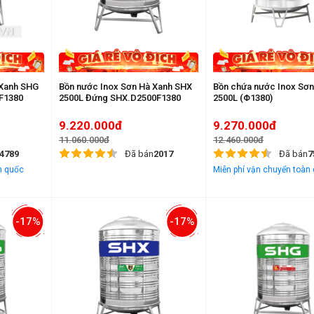
 Xanh SHG
Bồn nước Inox Sơn Hà Xanh SHX
Bồn chứa nước Inox Sơn
F1380
2500L Đứng SHX.D2500F1380
2500L (Φ1380)
9.220.000đ
9.270.000đ
11.060.000đ
12.460.000đ
4789
Đã bán
2017
Đã bán
7
n quốc
Miễn phí vận chuyển toàn
-17%
-17%