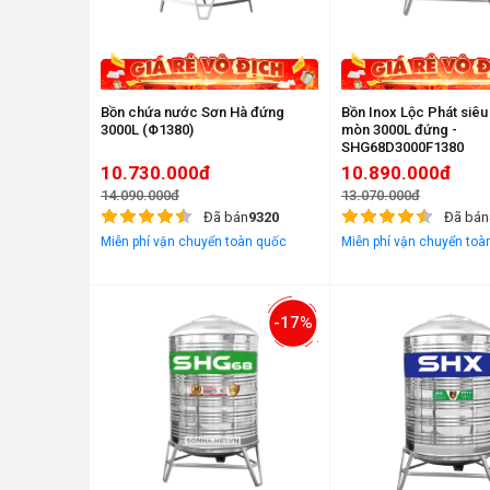
Bồn chứa nước Sơn Hà đứng
Bồn Inox Lộc Phát siêu
3000L (Φ1380)
mòn 3000L đứng -
SHG68D3000F1380
10.730.000đ
10.890.000đ
14.090.000đ
13.070.000đ
Đã bán
9320
Đã bán
Miễn phí vận chuyển toàn quốc
Miễn phí vận chuyển toà
-17%