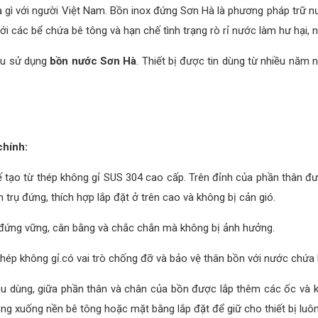
 gì với người Việt Nam. Bồn inox đứng Sơn Hà là phương pháp trữ nư
ới các bể chứa bê tông và hạn chế tình trạng rò rỉ nước làm hư hại, 
đều sử dụng
bồn nước Sơn Hà
. Thiết bị được tin dùng từ nhiều năm
chính:
ạo từ thép không gỉ SUS 304 cao cấp. Trên đỉnh của phần thân được
h trụ đứng, thích hợp lắp đặt ở trên cao và không bị cản gió.
ẫn đứng vững, cân bằng và chắc chắn mà không bị ảnh hưởng.
hép không gỉ.có vai trò chống đỡ và bảo vệ thân bồn với nước chứa 
iêu dùng, giữa phần thân và chân của bồn được lắp thêm các ốc và kẹp
ong xuống nền bê tông hoặc mặt bằng lắp đặt để giữ cho thiết bị luôn