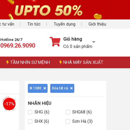
 tư vấn
Tin tức
Tuyển dụng
Giới thiệu
Giỏ hàng
Hotline 24/7
0969.26.9090
Có
0
sản phẩm
TẦM NHÌN SỨ MỆNH
NHÀ MÁY SẢN XUẤT
Φ 1380
Xóa tất cả
NHÃN HIỆU
-17%
SHG (6)
SHG68 (6)
SHX (6)
Sơn Hà (3)