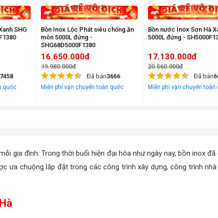
 Xanh SHG
Bồn Inox Lộc Phát siêu chống ăn
Bồn nước Inox Sơn Hà 
F1380
mòn 5000L đứng -
5000L đứng - SH5000F1
SHG68D5000F1380
16.650.000đ
17.130.000đ
19.980.000đ
20.560.000đ
7458
Đã bán
3666
Đã bán
6
n quốc
Miễn phí vận chuyển toàn quốc
Miễn phí vận chuyển toàn
 mỗi gia đình. Trong thời buổi hiện đại hóa như ngày nay, bồn inox đ
ợc ưa chuộng lắp đặt trong các công trình xây dựng, công trình nhà
 Hà