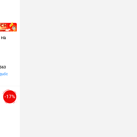
 Hà
563
 quốc
-17%