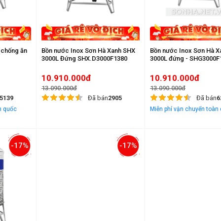
 chống ăn
Bồn nước Inox Sơn Hà Xanh SHX
Bồn nước Inox Sơn Hà 
3000L Đứng SHX.D3000F1380
3000L đứng - SHG3000F
10.910.000đ
10.910.000đ
13.090.000đ
13.090.000đ
5139
Đã bán
2905
Đã bán
6
n quốc
Miễn phí vận chuyển toàn
-17%
-17%