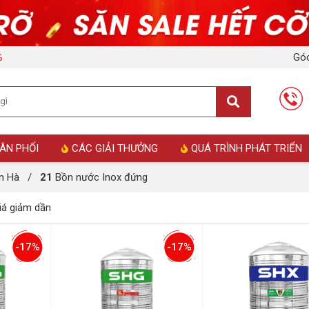
Góc
%
ÂN PHỐI
CÁC GIẢI THƯỞNG
QUÁ TRÌNH PHÁT TRIỂN
n Hà
/
21
Bồn nước Inox đứng
á giảm dần
-17%
-17%