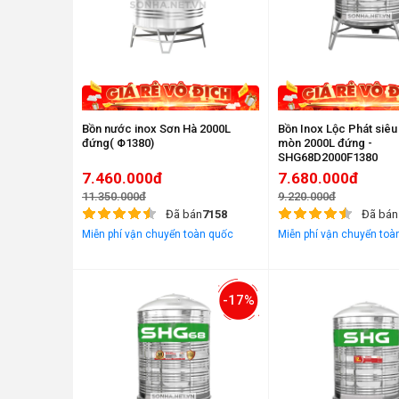
Bồn nước inox Sơn Hà 2000L
Bồn Inox Lộc Phát siêu
đứng( Φ1380)
mòn 2000L đứng -
SHG68D2000F1380
7.460.000đ
7.680.000đ
11.350.000đ
9.220.000đ
Đã bán
7158
Đã bán
Miễn phí vận chuyển toàn quốc
Miễn phí vận chuyển toà
-17%