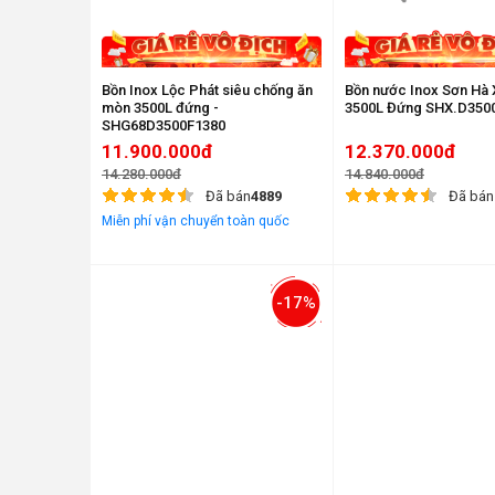
Bồn Inox Lộc Phát siêu chống ăn
Bồn nước Inox Sơn Hà
mòn 3500L đứng -
3500L Đứng SHX.
SHG68D3500F1380
11.900.000đ
12.370.000đ
14.280.000đ
14.840.000đ
Đã bán
4889
Đã bán
Miễn phí vận chuyển toàn quốc
-17%