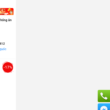
chống ăn
412
 quốc
-17%