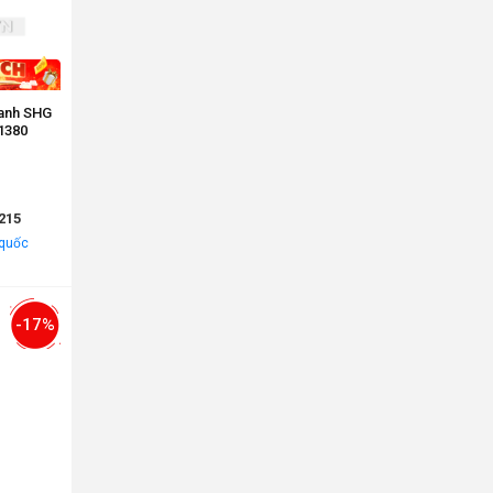
Xanh SHG
1380
215
 quốc
-17%