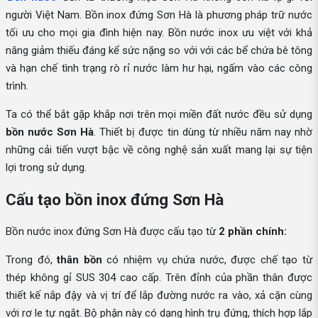
người Việt Nam. Bồn inox đứng Sơn Hà là phương pháp trữ nước
tối ưu cho mọi gia đình hiện nay. Bồn nước inox ưu việt với khả
năng giảm thiếu đáng kể sức nặng so với với các bể chứa bê tông
và hạn chế tình trạng rò rỉ nước làm hư hại, ngấm vào các công
trình.
Ta có thể bắt gặp khắp nơi trên mọi miền đất nước đều sử dụng
bồn nước Sơn Hà
. Thiết bị được tin dùng từ nhiều năm nay nhờ
những cải tiến vượt bậc về công nghệ sản xuất mang lại sự tiện
lợi trong sử dụng.
Cấu tạo bồn inox đứng Sơn Hà
Bồn nước inox đứng Sơn Hà được cấu tạo từ
2 phần chính:
Trong đó,
thân bồn
có nhiệm vụ chứa nước, được chế tạo từ
thép không gỉ SUS 304 cao cấp. Trên đỉnh của phần thân được
thiết kế nắp đậy và vị trí để lắp đường nước ra vào, xả cặn cùng
với rơ le tự ngắt. Bộ phận này có dạng hình trụ đứng, thích hợp lắp