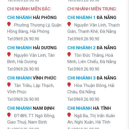
CHI NHÁNH MIỀN BẮC:
CHI NHÁNH MIỀN TRUNG:
CHI NHÁNH
HẢI PHÒNG
CHI NHÁNH 1
ĐÀ NẴNG
Phường Thượng Lý, Quận
Nguyễn Văn Linh, Thạch
Hồng Bàng, Hải Phòng
Gián, Thanh Khê, Đà Nẵng
Tel:0969.26.90.90
Tel:0969.26.90.90
CHI NHÁNH
HẢI DƯƠNG
CHI NHÁNH 2
ĐÀ NẴNG
Nguyễn Văn Linh, Tân
Tôn Đức Thắng, Hoà
Bình, Hải Dương
Minh, Liên Chiểu, Đà Nẵng
Tel:0969.26.90.90
Tel:0969.26.90.90
CHI NHÁNH
VĨNH PHÚC
CHI NHÁNH 3
ĐÀ NẴNG
Tân Triều, Lập Thạch,
Hòa Thuận Đông, Hải
Vĩnh Phúc
Châu, Đà Nẵng
Tel:0969.26.90.90
Tel:0969.26.90.90
CHI NHÁNH
NAM ĐỊNH
CHI NHÁNH
HÀ TĨNH
ĐT489, TT. Ngô Đồng,
Ngã Ba, Thị trấn Xuân
Giao Thuỷ, Nam Định
An, Nghi Xuân, Hà Tĩnh