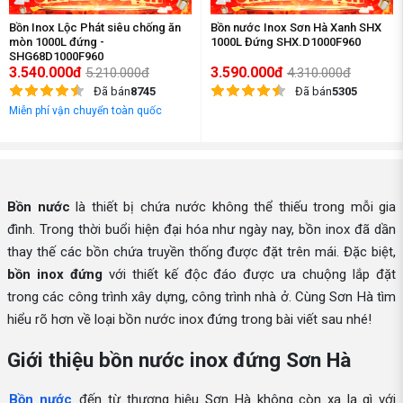
Bồn Inox Lộc Phát siêu chống ăn
Bồn nước Inox Sơn Hà Xanh SHX
mòn 1000L đứng -
1000L Đứng SHX.D1000F960
SHG68D1000F960
3.540.000đ
3.590.000đ
5.210.000đ
4.310.000đ
Đã bán
8745
Đã bán
5305
Miễn phí vận chuyển toàn quốc
Bồn nước
là thiết bị chứa nước không thể thiếu trong mỗi gia
đình. Trong thời buổi hiện đại hóa như ngày nay, bồn inox đã dần
thay thế các bồn chứa truyền thống được đặt trên mái. Đặc biệt,
bồn inox đứng
với thiết kế độc đáo được ưa chuộng lắp đặt
trong các công trình xây dựng, công trình nhà ở. Cùng Sơn Hà tìm
hiểu rõ hơn về loại bồn nước inox đứng trong bài viết sau nhé!
Giới thiệu bồn nước inox đứng Sơn Hà
Bồn nước
đến từ thương hiệu Sơn Hà không còn xa lạ gì với