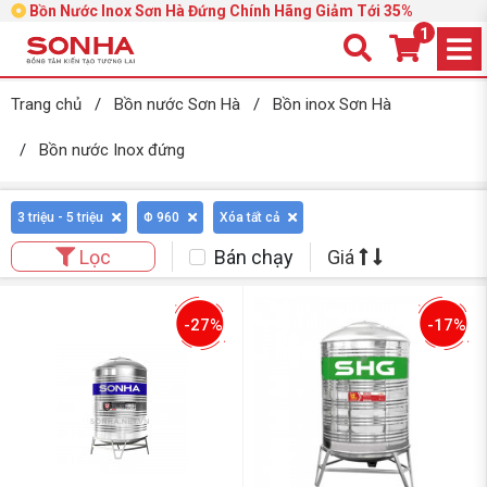
Bồn Nước Inox Sơn Hà Đứng Chính Hãng Giảm Tới 35%
1
Trang chủ
/
Bồn nước Sơn Hà
/
Bồn inox Sơn Hà
/
Bồn nước Inox đứng
3 triệu - 5 triệu
Φ 960
Xóa tất cả
Bán chạy
Giá
Lọc
-27%
-17%