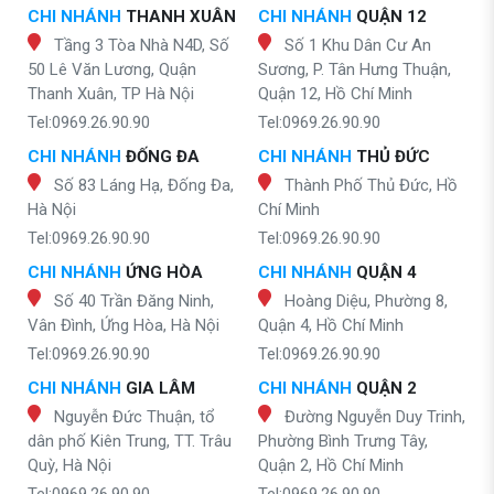
CHI NHÁNH
THANH XUÂN
CHI NHÁNH
QUẬN 12
Tầng 3 Tòa Nhà N4D, Số
Số 1 Khu Dân Cư An
50 Lê Văn Lương, Quận
Sương, P. Tân Hưng Thuận,
Thanh Xuân, TP Hà Nội
Quận 12, Hồ Chí Minh
Tel:0969.26.90.90
Tel:0969.26.90.90
CHI NHÁNH
ĐỐNG ĐA
CHI NHÁNH
THỦ ĐỨC
Số 83 Láng Hạ, Đống Đa,
Thành Phố Thủ Đức, Hồ
Hà Nội
Chí Minh
Tel:0969.26.90.90
Tel:0969.26.90.90
CHI NHÁNH
ỨNG HÒA
CHI NHÁNH
QUẬN 4
Số 40 Trần Đăng Ninh,
Hoàng Diệu, Phường 8,
Vân Đình, Ứng Hòa, Hà Nội
Quận 4, Hồ Chí Minh
Tel:0969.26.90.90
Tel:0969.26.90.90
CHI NHÁNH
GIA LÂM
CHI NHÁNH
QUẬN 2
Nguyễn Đức Thuận, tổ
Đường Nguyễn Duy Trinh,
dân phố Kiên Trung, TT. Trâu
Phường Bình Trưng Tây,
Quỳ, Hà Nội
Quận 2, Hồ Chí Minh
Tel:0969.26.90.90
Tel:0969.26.90.90