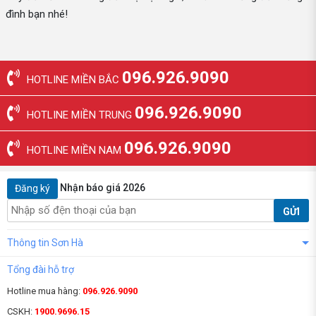
đình bạn nhé!
096.926.9090
HOTLINE MIỀN BẮC
096.926.9090
HOTLINE MIỀN TRUNG
096.926.9090
HOTLINE MIỀN NAM
Nhận báo giá 2026
Đăng ký
GỬI
Thông tin Sơn Hà
Tổng đài hỗ trợ
Hotline mua hàng:
096.926.9090
CSKH:
1900.9696.15