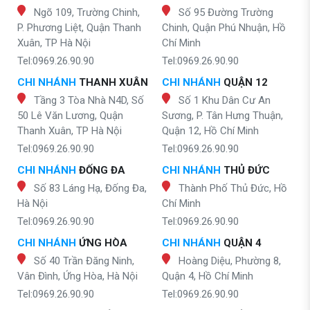
Ngõ 109, Trường Chinh,
Số 95 Đường Trường
P. Phương Liệt, Quận Thanh
Chinh, Quận Phú Nhuận, Hồ
Xuân, TP Hà Nội
Chí Minh
Tel:0969.26.90.90
Tel:0969.26.90.90
CHI NHÁNH
THANH XUÂN
CHI NHÁNH
QUẬN 12
Tầng 3 Tòa Nhà N4D, Số
Số 1 Khu Dân Cư An
50 Lê Văn Lương, Quận
Sương, P. Tân Hưng Thuận,
Thanh Xuân, TP Hà Nội
Quận 12, Hồ Chí Minh
Tel:0969.26.90.90
Tel:0969.26.90.90
CHI NHÁNH
ĐỐNG ĐA
CHI NHÁNH
THỦ ĐỨC
Số 83 Láng Hạ, Đống Đa,
Thành Phố Thủ Đức, Hồ
Hà Nội
Chí Minh
Tel:0969.26.90.90
Tel:0969.26.90.90
CHI NHÁNH
ỨNG HÒA
CHI NHÁNH
QUẬN 4
Số 40 Trần Đăng Ninh,
Hoàng Diệu, Phường 8,
Vân Đình, Ứng Hòa, Hà Nội
Quận 4, Hồ Chí Minh
Tel:0969.26.90.90
Tel:0969.26.90.90