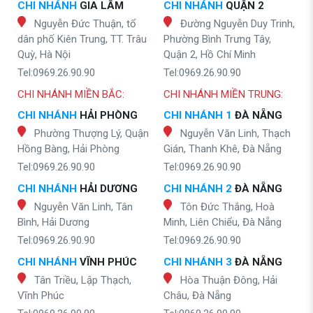
CHI NHÁNH
GIA LÂM
CHI NHÁNH
QUẬN 2
Nguyễn Đức Thuận, tổ
Đường Nguyễn Duy Trinh,
dân phố Kiên Trung, TT. Trâu
Phường Bình Trưng Tây,
Quỳ, Hà Nội
Quận 2, Hồ Chí Minh
Tel:0969.26.90.90
Tel:0969.26.90.90
CHI NHÁNH MIỀN BẮC:
CHI NHÁNH MIỀN TRUNG:
CHI NHÁNH
HẢI PHÒNG
CHI NHÁNH 1
ĐÀ NẴNG
Phường Thượng Lý, Quận
Nguyễn Văn Linh, Thạch
Hồng Bàng, Hải Phòng
Gián, Thanh Khê, Đà Nẵng
Tel:0969.26.90.90
Tel:0969.26.90.90
CHI NHÁNH
HẢI DƯƠNG
CHI NHÁNH 2
ĐÀ NẴNG
Nguyễn Văn Linh, Tân
Tôn Đức Thắng, Hoà
Bình, Hải Dương
Minh, Liên Chiểu, Đà Nẵng
Tel:0969.26.90.90
Tel:0969.26.90.90
CHI NHÁNH
VĨNH PHÚC
CHI NHÁNH 3
ĐÀ NẴNG
Tân Triều, Lập Thạch,
Hòa Thuận Đông, Hải
Vĩnh Phúc
Châu, Đà Nẵng