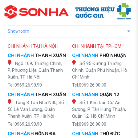
Showroom
CHI NHÁNH TẠI HÀ NỘI :
CHI NHÁNH TẠI TP.HCM :
CHI NHÁNH
THANH XUÂN
CHI NHÁNH
PHÚ NHUẬN
Ngõ 109, Trường Chinh,
Số 95 Đường Trường
P. Phương Liệt, Quận Thanh
Chinh, Quận Phú Nhuận, Hồ
Xuân, TP Hà Nội
Chí Minh
Tel:0969.26.90.90
Tel:0969.26.90.90
CHI NHÁNH
THANH XUÂN
CHI NHÁNH
QUẬN 12
Tầng 3 Tòa Nhà N4D, Số
Số 1 Khu Dân Cư An
50 Lê Văn Lương, Quận
Sương, P. Tân Hưng Thuận,
Thanh Xuân, TP Hà Nội
Quận 12, Hồ Chí Minh
Tel:0969.26.90.90
Tel:0969.26.90.90
CHI NHÁNH
ĐỐNG ĐA
CHI NHÁNH
THỦ ĐỨC