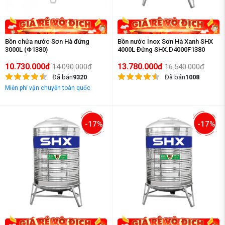
Bồn chứa nước Sơn Hà đứng
Bồn nước Inox Sơn Hà Xanh SHX
3000L (Φ1380)
4000L Đứng SHX.D4000F1380
10.730.000đ
13.780.000đ
14.090.000đ
16.540.000đ
Đã bán
9320
Đã bán
1008
Miễn phí vận chuyển toàn quốc
-17%
-17%