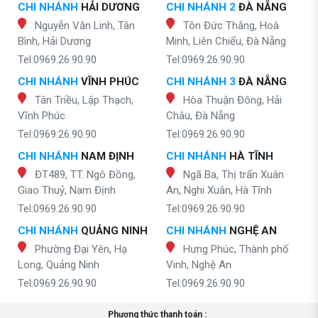
CHI NHÁNH
HẢI DƯƠNG
CHI NHÁNH 2
ĐÀ NẴNG
Nguyễn Văn Linh, Tân
Tôn Đức Thắng, Hoà
Bình, Hải Dương
Minh, Liên Chiểu, Đà Nẵng
Tel:0969.26.90.90
Tel:0969.26.90.90
CHI NHÁNH
VĨNH PHÚC
CHI NHÁNH 3
ĐÀ NẴNG
Tân Triều, Lập Thạch,
Hòa Thuận Đông, Hải
Vĩnh Phúc
Châu, Đà Nẵng
Tel:0969.26.90.90
Tel:0969.26.90.90
CHI NHÁNH
NAM ĐỊNH
CHI NHÁNH
HÀ TĨNH
ĐT489, TT. Ngô Đồng,
Ngã Ba, Thị trấn Xuân
Giao Thuỷ, Nam Định
An, Nghi Xuân, Hà Tĩnh
Tel:0969.26.90.90
Tel:0969.26.90.90
CHI NHÁNH
QUẢNG NINH
CHI NHÁNH
NGHỆ AN
Phường Đại Yên, Hạ
Hưng Phúc, Thành phố
Long, Quảng Ninh
Vinh, Nghệ An
Tel:0969.26.90.90
Tel:0969.26.90.90
Phương thức thanh toán :