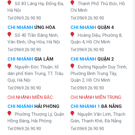
Số 83 Láng Hạ, Đống Đa,
Thành Phố Thủ Đức, Hồ
Hà Nội
Chí Minh
Tel:0969.26.90.90
Tel:0969.26.90.90
CHI NHÁNH
ỨNG HÒA
CHI NHÁNH
QUẬN 4
Số 40 Trần Đăng Ninh,
Hoàng Diệu, Phường 8,
Vân Đình, Ứng Hòa, Hà Nội
Quận 4, Hồ Chí Minh
Tel:0969.26.90.90
Tel:0969.26.90.90
CHI NHÁNH
GIA LÂM
CHI NHÁNH
QUẬN 2
Nguyễn Đức Thuận, tổ
Đường Nguyễn Duy Trinh,
dân phố Kiên Trung, TT. Trâu
Phường Bình Trưng Tây,
Quỳ, Hà Nội
Quận 2, Hồ Chí Minh
Tel:0969.26.90.90
Tel:0969.26.90.90
CHI NHÁNH MIỀN BẮC:
CHI NHÁNH MIỀN TRUNG:
CHI NHÁNH
HẢI PHÒNG
CHI NHÁNH 1
ĐÀ NẴNG
Phường Thượng Lý, Quận
Nguyễn Văn Linh, Thạch
Hồng Bàng, Hải Phòng
Gián, Thanh Khê, Đà Nẵng
Tel:0969.26.90.90
Tel:0969.26.90.90