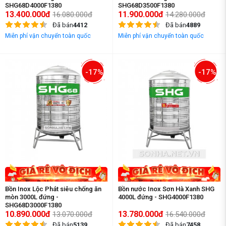
SHG68D4000F1380
SHG68D3500F1380
13.400.000đ
11.900.000đ
16.080.000đ
14.280.000đ
Đã bán
4412
Đã bán
4889
Miễn phí vận chuyển toàn quốc
Miễn phí vận chuyển toàn quốc
-17%
-17%
Bồn Inox Lộc Phát siêu chống ăn
Bồn nước Inox Sơn Hà Xanh SHG
mòn 3000L đứng -
4000L đứng - SHG4000F1380
SHG68D3000F1380
10.890.000đ
13.780.000đ
13.070.000đ
16.540.000đ
Đã bán
5139
Đã bán
7458