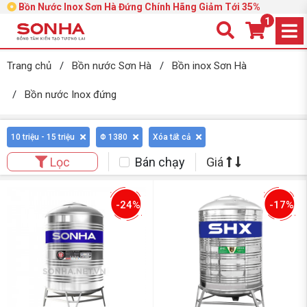
Bồn Nước Inox Sơn Hà Đứng Chính Hãng Giảm Tới 35%
1
Trang chủ
/
Bồn nước Sơn Hà
/
Bồn inox Sơn Hà
/
Bồn nước Inox đứng
10 triệu - 15 triệu
Φ 1380
Xóa tất cả
Bán chạy
Giá
Lọc
-24%
-17%