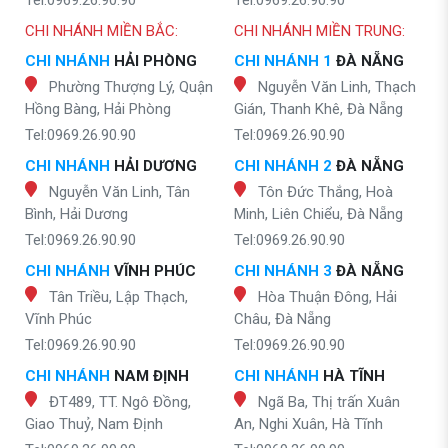
CHI NHÁNH MIỀN BẮC:
CHI NHÁNH MIỀN TRUNG:
CHI NHÁNH
HẢI PHÒNG
CHI NHÁNH 1
ĐÀ NẴNG
Phường Thượng Lý, Quận
Nguyễn Văn Linh, Thạch
Hồng Bàng, Hải Phòng
Gián, Thanh Khê, Đà Nẵng
Tel:0969.26.90.90
Tel:0969.26.90.90
CHI NHÁNH
HẢI DƯƠNG
CHI NHÁNH 2
ĐÀ NẴNG
Nguyễn Văn Linh, Tân
Tôn Đức Thắng, Hoà
Bình, Hải Dương
Minh, Liên Chiểu, Đà Nẵng
Tel:0969.26.90.90
Tel:0969.26.90.90
CHI NHÁNH
VĨNH PHÚC
CHI NHÁNH 3
ĐÀ NẴNG
Tân Triều, Lập Thạch,
Hòa Thuận Đông, Hải
Vĩnh Phúc
Châu, Đà Nẵng
Tel:0969.26.90.90
Tel:0969.26.90.90
CHI NHÁNH
NAM ĐỊNH
CHI NHÁNH
HÀ TĨNH
ĐT489, TT. Ngô Đồng,
Ngã Ba, Thị trấn Xuân
Giao Thuỷ, Nam Định
An, Nghi Xuân, Hà Tĩnh