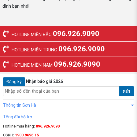
đình bạn nhé!
096.926.9090
HOTLINE MIỀN BẮC
096.926.9090
HOTLINE MIỀN TRUNG
096.926.9090
HOTLINE MIỀN NAM
Nhận báo giá 2026
Đăng ký
GỬI
Thông tin Sơn Hà
Tổng đài hỗ trợ
Hotline mua hàng:
096.926.9090
CSKH:
1900.9696.15