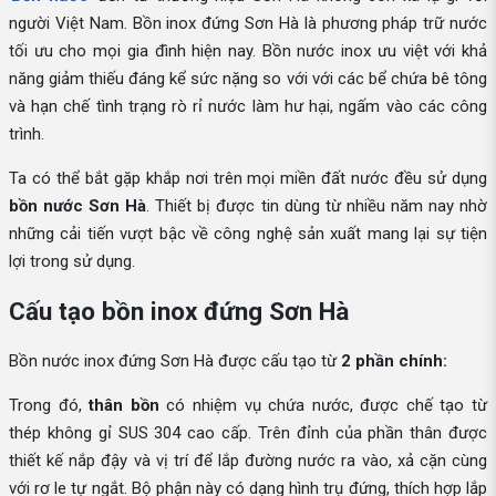
người Việt Nam. Bồn inox đứng Sơn Hà là phương pháp trữ nước
tối ưu cho mọi gia đình hiện nay. Bồn nước inox ưu việt với khả
năng giảm thiếu đáng kể sức nặng so với với các bể chứa bê tông
và hạn chế tình trạng rò rỉ nước làm hư hại, ngấm vào các công
trình.
Ta có thể bắt gặp khắp nơi trên mọi miền đất nước đều sử dụng
bồn nước Sơn Hà
. Thiết bị được tin dùng từ nhiều năm nay nhờ
những cải tiến vượt bậc về công nghệ sản xuất mang lại sự tiện
lợi trong sử dụng.
Cấu tạo bồn inox đứng Sơn Hà
Bồn nước inox đứng Sơn Hà được cấu tạo từ
2 phần chính:
Trong đó,
thân bồn
có nhiệm vụ chứa nước, được chế tạo từ
thép không gỉ SUS 304 cao cấp. Trên đỉnh của phần thân được
thiết kế nắp đậy và vị trí để lắp đường nước ra vào, xả cặn cùng
với rơ le tự ngắt. Bộ phận này có dạng hình trụ đứng, thích hợp lắp