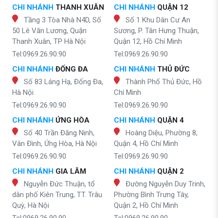
CHI NHÁNH
THANH XUÂN
CHI NHÁNH
QUẬN 12
Tầng 3 Tòa Nhà N4D, Số
Số 1 Khu Dân Cư An
50 Lê Văn Lương, Quận
Sương, P. Tân Hưng Thuận,
Thanh Xuân, TP Hà Nội
Quận 12, Hồ Chí Minh
Tel:0969.26.90.90
Tel:0969.26.90.90
CHI NHÁNH
ĐỐNG ĐA
CHI NHÁNH
THỦ ĐỨC
Số 83 Láng Hạ, Đống Đa,
Thành Phố Thủ Đức, Hồ
Hà Nội
Chí Minh
Tel:0969.26.90.90
Tel:0969.26.90.90
CHI NHÁNH
ỨNG HÒA
CHI NHÁNH
QUẬN 4
Số 40 Trần Đăng Ninh,
Hoàng Diệu, Phường 8,
Vân Đình, Ứng Hòa, Hà Nội
Quận 4, Hồ Chí Minh
Tel:0969.26.90.90
Tel:0969.26.90.90
CHI NHÁNH
GIA LÂM
CHI NHÁNH
QUẬN 2
Nguyễn Đức Thuận, tổ
Đường Nguyễn Duy Trinh,
dân phố Kiên Trung, TT. Trâu
Phường Bình Trưng Tây,
Quỳ, Hà Nội
Quận 2, Hồ Chí Minh
Tel:0969.26.90.90
Tel:0969.26.90.90