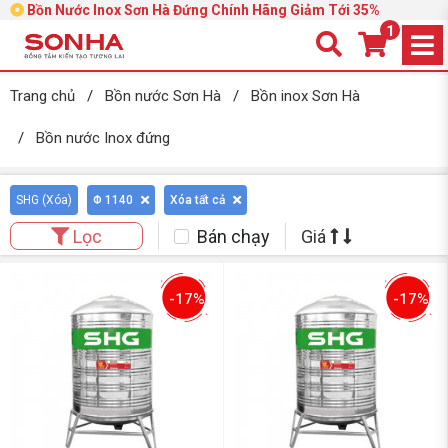
Bồn Nước Inox Sơn Hà Đứng Chính Hãng Giảm Tới 35%
1
Trang chủ
/
Bồn nước Sơn Hà
/
Bồn inox Sơn Hà
/
Bồn nước Inox đứng
SHG (
Xóa
)
Φ 1140
Xóa tất cả
Bán chạy
Giá
Lọc
-17%
-17%