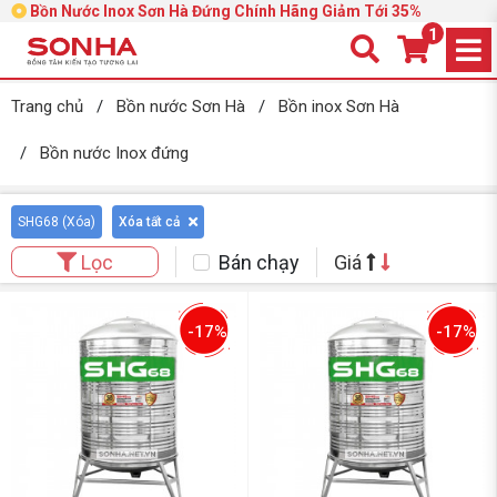
Bồn Nước Inox Sơn Hà Đứng Chính Hãng Giảm Tới 35%
1
Trang chủ
/
Bồn nước Sơn Hà
/
Bồn inox Sơn Hà
/
Bồn nước Inox đứng
SHG68 (
Xóa
)
Xóa tất cả
Bán chạy
Giá
Lọc
-17%
-17%