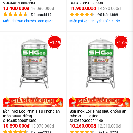
SHG68D4000F1380
SHG68D3500F1380
13.400.000đ
11.900.000đ
16.080.000đ
14.280.000đ
Đã bán
4412
Đã bán
4889
Miễn phí vận chuyển toàn quốc
Miễn phí vận chuyển toàn quốc
-17%
-17%
Bồn Inox Lộc Phát siêu chống ăn
Bồn Inox Lộc Phát siêu chống ăn
mòn 3000L đứng -
mòn 3000L đứng -
SHG68D3000F1380
SHG68D3000F1140
10.890.000đ
10.260.000đ
13.070.000đ
12.310.000đ
Đã bán
5139
Đã bán
3774