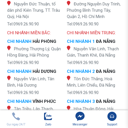
Nguyễn Đức Thuận, tổ
Đường Nguyễn Duy Trinh,
dân phố Kiên Trung, TT. Trâu
Phường Bình Trưng Tây,
Quỳ, Hà Nội
Quận 2, Hồ Chí Minh
Tel:0969.26.90.90
Tel:0969.26.90.90
CHI NHÁNH MIỀN BẮC:
CHI NHÁNH MIỀN TRUNG:
CHI NHÁNH
HẢI PHÒNG
CHI NHÁNH 1
ĐÀ NẴNG
Phường Thượng Lý, Quận
Nguyễn Văn Linh, Thạch
Hồng Bàng, Hải Phòng
Gián, Thanh Khê, Đà Nẵng
Tel:0969.26.90.90
Tel:0969.26.90.90
CHI NHÁNH
HẢI DƯƠNG
CHI NHÁNH 2
ĐÀ NẴNG
Nguyễn Văn Linh, Tân
Tôn Đức Thắng, Hoà
Bình, Hải Dương
Minh, Liên Chiểu, Đà Nẵng
Tel:0969.26.90.90
Tel:0969.26.90.90
CHI NHÁNH
VĨNH PHÚC
CHI NHÁNH 3
ĐÀ NẴNG
Tân Triều, Lập Thạch,
Hòa Thuận Đông, Hải
Vĩnh Phúc
Châu, Đà Nẵng
Tel:0969.26.90.90
Tel:0969.26.90.90
Gọi ngay 24/7
Zalo
Messenger
Support