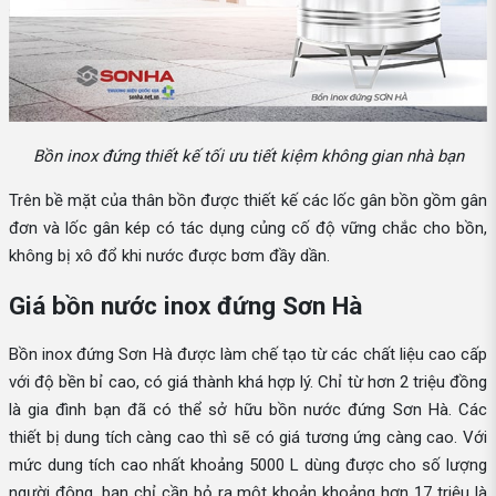
Bồn inox đứng thiết kế tối ưu tiết kiệm không gian nhà bạn
Trên bề mặt của thân bồn được thiết kế các lốc gân bồn gồm gân
đơn và lốc gân kép có tác dụng củng cố độ vững chắc cho bồn,
không bị xô đổ khi nước được bơm đầy dần.
Giá bồn nước inox đứng Sơn Hà
Bồn inox đứng Sơn Hà được làm chế tạo từ các chất liệu cao cấp
với độ bền bỉ cao, có giá thành khá hợp lý. Chỉ từ hơn 2 triệu đồng
là gia đình bạn đã có thể sở hữu bồn nước đứng Sơn Hà. Các
thiết bị dung tích càng cao thì sẽ có giá tương ứng càng cao. Với
mức dung tích cao nhất khoảng 5000 L dùng được cho số lượng
người đông, bạn chỉ cần bỏ ra một khoản khoảng hơn 17 triệu là