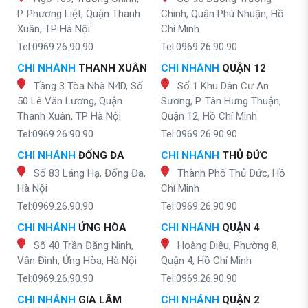
P. Phương Liệt, Quận Thanh
Chinh, Quận Phú Nhuận, Hồ
Xuân, TP Hà Nội
Chí Minh
Tel:0969.26.90.90
Tel:0969.26.90.90
CHI NHÁNH
THANH XUÂN
CHI NHÁNH
QUẬN 12
Tầng 3 Tòa Nhà N4D, Số
Số 1 Khu Dân Cư An
50 Lê Văn Lương, Quận
Sương, P. Tân Hưng Thuận,
Thanh Xuân, TP Hà Nội
Quận 12, Hồ Chí Minh
Tel:0969.26.90.90
Tel:0969.26.90.90
CHI NHÁNH
ĐỐNG ĐA
CHI NHÁNH
THỦ ĐỨC
Số 83 Láng Hạ, Đống Đa,
Thành Phố Thủ Đức, Hồ
Hà Nội
Chí Minh
Tel:0969.26.90.90
Tel:0969.26.90.90
CHI NHÁNH
ỨNG HÒA
CHI NHÁNH
QUẬN 4
Số 40 Trần Đăng Ninh,
Hoàng Diệu, Phường 8,
Vân Đình, Ứng Hòa, Hà Nội
Quận 4, Hồ Chí Minh
Tel:0969.26.90.90
Tel:0969.26.90.90
CHI NHÁNH
GIA LÂM
CHI NHÁNH
QUẬN 2