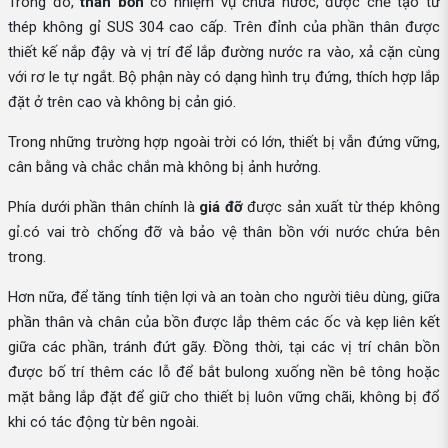
Trong đó,
thân bồn
có nhiệm vụ chứa nước, được chế tạo từ
thép không gỉ SUS 304 cao cấp. Trên đỉnh của phần thân được
thiết kế nắp đậy và vị trí để lắp đường nước ra vào, xả cặn cùng
với rơ le tự ngắt. Bộ phận này có dạng hình trụ đứng, thích hợp lắp
đặt ở trên cao và không bị cản gió.
Trong những trường hợp ngoài trời có lớn, thiết bị vẫn đứng vững,
cân bằng và chắc chắn mà không bị ảnh hưởng.
Phía dưới phần thân chính là
giá đỡ
được sản xuất từ thép không
gỉ.có vai trò chống đỡ và bảo vệ thân bồn với nước chứa bên
trong.
Hơn nữa, để tăng tính tiện lợi và an toàn cho người tiêu dùng, giữa
phần thân và chân của bồn được lắp thêm các ốc và kẹp liên kết
giữa các phần, tránh đứt gãy. Đồng thời, tại các vị trí chân bồn
được bố trí thêm các lỗ để bắt bulong xuống nền bê tông hoặc
mặt bằng lắp đặt để giữ cho thiết bị luôn vững chãi, không bị đổ
khi có tác động từ bên ngoài.